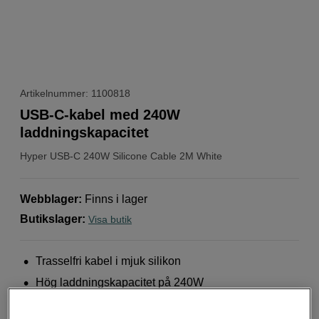
Artikelnummer: 1100818
USB-C-kabel med 240W
laddningskapacitet
Hyper
USB-C 240W Silicone Cable 2M White
Webblager
:
Finns i lager
Butikslager
:
Visa butik
Trasselfri kabel i mjuk silikon
Hög laddningskapacitet på 240W
Överföringshastighet på 480Mbps