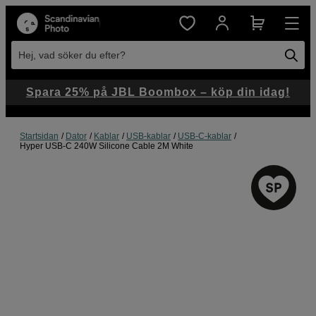
Hej, vad söker du efter?
Spara 25% på JBL Boombox – köp din idag!
Startsidan
Dator
Kablar
USB-kablar
USB-C-kablar
Hyper USB-C 240W Silicone Cable 2M White