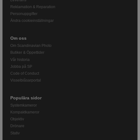
Reklamation & Reparation
Personuppgifter
Ändra cookieinställningar
Om oss
Om Scandinavian Photo
Butiker & Öppettider
Vår historia
Jobba på SP
Code of Conduct
Visselblåsarportal
Populära sidor
Systemkameror
Kompaktkameror
Objektiv
Drönare
Stativ