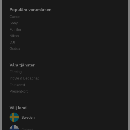
Populära varumärken
Canon
Sony
Fujifilm
Nikon
DJI
Godox
Våra tjänster
Företag
Inbyte & Begagnat
Fotokonst
Presentkort
Välj land
Sweden
Finland