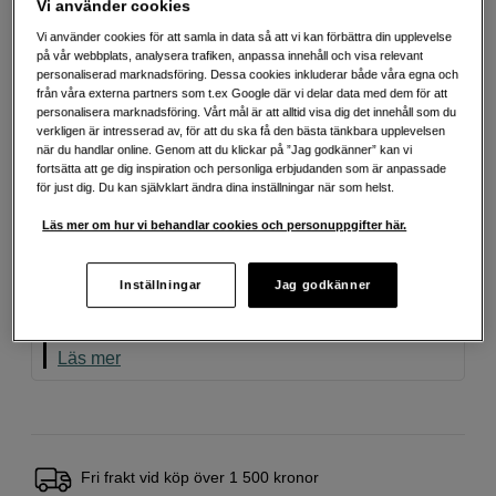
Vi använder cookies
Mer information
Vi använder cookies för att samla in data så att vi kan förbättra din upplevelse
på vår webbplats, analysera trafiken, anpassa innehåll och visa relevant
personaliserad marknadsföring. Dessa cookies inkluderar både våra egna och
169
SEK
från våra externa partners som t.ex Google där vi delar data med dem för att
personalisera marknadsföring. Vårt mål är att alltid visa dig det innehåll som du
Handla tryggt med delbetalning eller faktura
Info
verkligen är intresserad av, för att du ska få den bästa tänkbara upplevelsen
när du handlar online. Genom att du klickar på ”Jag godkänner” kan vi
Antal
Lägg i kundvagn
fortsätta att ge dig inspiration och personliga erbjudanden som är anpassade
för just dig. Du kan självklart ändra dina inställningar när som helst.
Läs mer om hur vi behandlar cookies och personuppgifter här.
Vi gillar
Det här är en produkt som vi tycker om extra
Inställningar
Jag godkänner
mycket. Håll utkik efter symbolen för fler av våra
utvalda favoriter.
Läs mer
Fri frakt vid köp över 1 500 kronor