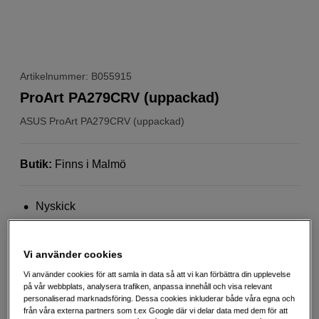
Artikelnummer: B055915
ProArt PA279CRV (uppackad)
ASUS
ProArt PA279CRV (uppackad)
Butik
:
Finns i Malmö
Nyskick
1 års garanti
Bilden visar en ny produkt
Vi använder cookies
Mer information
Vi använder cookies för att samla in data så att vi kan förbättra din upplevelse
på vår webbplats, analysera trafiken, anpassa innehåll och visa relevant
personaliserad marknadsföring. Dessa cookies inkluderar både våra egna och
från våra externa partners som t.ex Google där vi delar data med dem för att