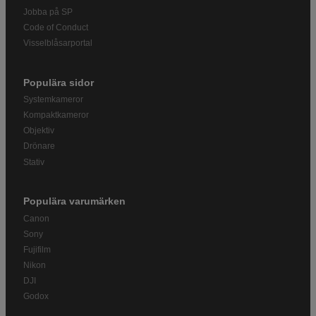
Jobba på SP
Code of Conduct
Visselblåsarportal
Populära sidor
Systemkameror
Kompaktkameror
Objektiv
Drönare
Stativ
Populära varumärken
Canon
Sony
Fujifilm
Nikon
DJI
Godox