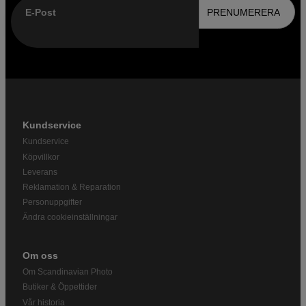
E-Post
PRENUMERERA
Kundservice
Kundservice
Köpvillkor
Leverans
Reklamation & Reparation
Personuppgifter
Ändra cookieinställningar
Om oss
Om Scandinavian Photo
Butiker & Öppettider
Vår historia