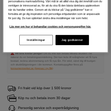
4 990
SEK
personalisera marknadsföring. Vårt mål är att alltid visa dig det innehåll som du
verkligen är intresserad av, för att du ska få den bästa tänkbara upplevelsen
när du handlar online. Genom att du klickar på ”Jag godkänner” kan vi
Antal
Lägg i kundvagn
fortsätta att ge dig inspiration och personliga erbjudanden som är anpassade
för just dig. Du kan självklart ändra dina inställningar när som helst.
Läs mer om hur vi behandlar cookies och personuppgifter här.
Delbetala från 171 SEK/mån via
Inställningar
Jag godkänner
Exempel: 48 mån, 171 SEK/mån, totalt 8 787 SEK, effektiv ränta 10,45 %
Startavgift 579 SEK, aviavgift 45 SEK/mån tillkommer
Att låna kostar pengar!
Om du inte kan betala tillbaka skulden i tid
riskerar du en betalningsanmärkning. Det kan leda till svårigheter att få hyra
bostad, teckna abonnemang och få nya lån. För stöd, vänd dig till budget-
och skuldrådgivningen i din kommun. Kontaktuppgifter finns på
konsumentverket.se (öppnas i ny flik)
Fri frakt vid köp över 1 500 kronor
Köp nu och betala inom 30 dagar
Personlig service och expertrådgivning