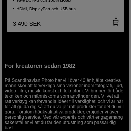
95% DCI-P3 och 100% sRGB
HDMI, DisplayPort och USB hub
3 490
SEK
För kreatören sedan 1982
På Scandinavian Photo har vi i över 40 år hjälpt kreativa
människor att förverkliga sina visioner inom fotografi, ljud,
video, film, musik, konst och teknologi. Vi brinner för både
tekniken och människorna som använder den. Vi vet att
rätt verktyg kan förvandla idéer till verklighet, och vi är här
för att guida dig så att du väljer rätt produkter för det du vill
göra. Förutom högkvalitativa produkter, erbjuder vi även
personlig service. Med vår expertis och vårt engagemang
säkerställer vi att du får den utrustning som passar dig
bäst.