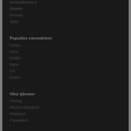
Kompaktkameror
Objektiv
Drönare
Stativ
Populära varumärken
Canon
Sony
Fujifilm
Nikon
DJI
Godox
Våra tjänster
Företag
Inbyte & Begagnat
Fotokonst
Presentkort