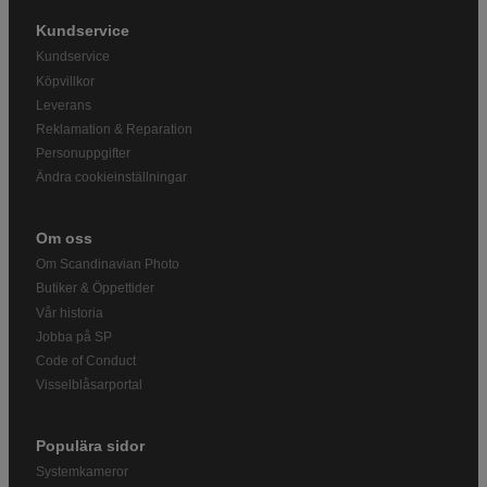
Kundservice
Kundservice
Köpvillkor
Leverans
Reklamation & Reparation
Personuppgifter
Ändra cookieinställningar
Om oss
Om Scandinavian Photo
Butiker & Öppettider
Vår historia
Jobba på SP
Code of Conduct
Visselblåsarportal
Populära sidor
Systemkameror