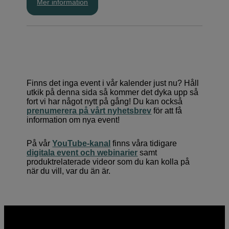
Mer information
Vasagatan 14, StockholmHur? Drop-in, ingen
anmälan behövs Hoppas att vi ses! Stockholm by
Camera är en kortversion av den årliga fototävlingen
Stockholm Fotomaraton. Läs mer om det på
www.stockholmfotomaraton.se
Finns det inga event i vår kalender just nu? Håll
utkik på denna sida så kommer det dyka upp så
fort vi har något nytt på gång! Du kan också
prenumerera på vårt nyhetsbrev
för att få
information om nya event!
På vår
YouTube-kanal
finns våra tidigare
digitala event och webinarier
samt
produktrelaterade videor som du kan kolla på
när du vill, var du än är.