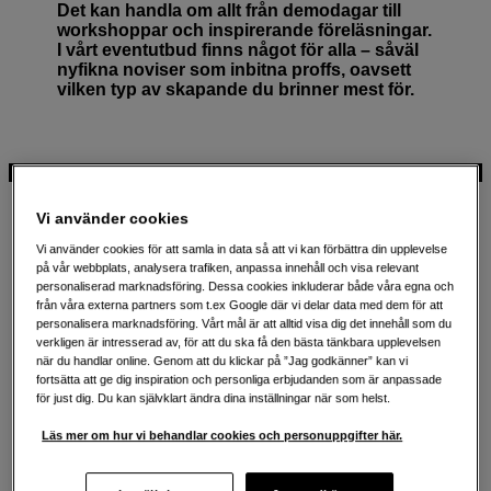
Det kan handla om allt från demodagar till
workshoppar och inspirerande föreläsningar.
I vårt eventutbud finns något för alla – såväl
nyfikna noviser som inbitna proffs, oavsett
vilken typ av skapande du brinner mest för.
Vi använder cookies
Vi använder cookies för att samla in data så att vi kan förbättra din upplevelse
på vår webbplats, analysera trafiken, anpassa innehåll och visa relevant
Aktuella event
personaliserad marknadsföring. Dessa cookies inkluderar både våra egna och
från våra externa partners som t.ex Google där vi delar data med dem för att
personalisera marknadsföring. Vårt mål är att alltid visa dig det innehåll som du
verkligen är intresserad av, för att du ska få den bästa tänkbara upplevelsen
när du handlar online. Genom att du klickar på ”Jag godkänner” kan vi
fortsätta att ge dig inspiration och personliga erbjudanden som är anpassade
för just dig. Du kan självklart ändra dina inställningar när som helst.
Läs mer om hur vi behandlar cookies och personuppgifter här.