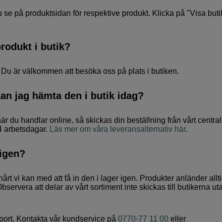
se på produktsidan för respektive produkt. Klicka på "Visa butik
rodukt i butik?
. Du är välkommen att besöka oss på plats i butiken.
kan jag hämta den i butik idag?
är du handlar online, så skickas din beställning från vårt central
–4 arbetsdagar.
Läs mer om våra leveransalternativ här
.
 igen?
å hårt vi kan med att få in den i lager igen. Produkter anländer alltid
Observera att delar av vårt sortiment inte skickas till butikerna ut
port. Kontakta vår kundservice på
0770-77 11 00
eller