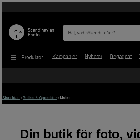
Hej, vad söker du efter?
Kampanjer
Nyheter
Begagnat
Produkter
Startsidan
Butiker & Öppettider
Malmö
Din butik för foto, v