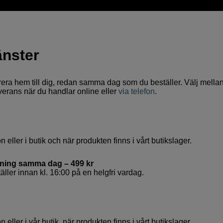
änster
era hem till dig, redan samma dag som du beställer. Välj mella
erans när du handlar online eller
via telefon
.
 eller i butik och när produkten finns i vårt butikslager.
llning samma dag – 499 kr
äller innan kl. 16:00 på en helgfri vardag.
 eller i vår butik, när produkten finns i vårt butikslager.