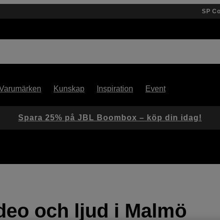
SP C
Varumärken
Kunskap
Inspiration
Event
Spara 25% på JBL Boombox – köp din idag!
ideo och ljud i Malmö