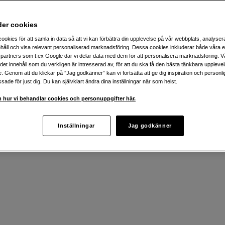
eatörer i Skåne. Här kan du ta del av ett uppdaterat demosortim
der cookies
n du köpa både hårdvara och tillbehör, och vi erbjuder även tek
mt snabba leveranser med budtjänster och avhämtning.
ookies för att samla in data så att vi kan förbättra din upplevelse på vår webbplats, analysera
håll och visa relevant personaliserad marknadsföring. Dessa cookies inkluderar både våra 
partners som t.ex Google där vi delar data med dem för att personalisera marknadsföring. Vå
g – gör din beställning på plats i vår butik eller kontakta våra ex
ig det innehåll som du verkligen är intresserad av, för att du ska få den bästa tänkbara uppleve
e. Genom att du klickar på ”Jag godkänner” kan vi fortsätta att ge dig inspiration och person
ade för just dig. Du kan självklart ändra dina inställningar när som helst.
 hur vi behandlar cookies och personuppgifter här.
Inställningar
Jag godkänner