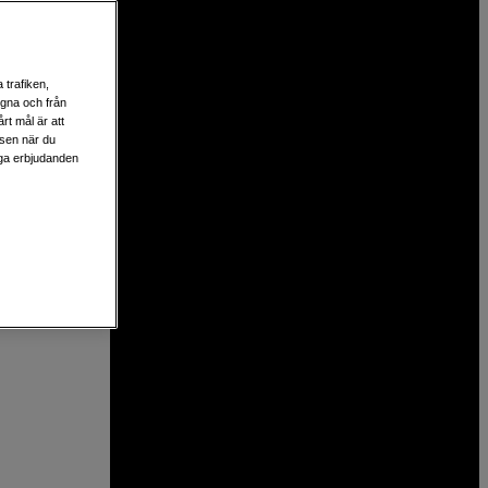
ent med
nisk
 trafiken,
egna och från
rt mål är att
perter
lsen när du
liga erbjudanden