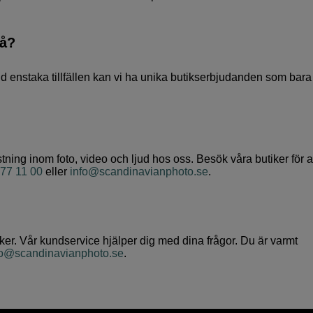
så?
Vid enstaka tillfällen kan vi ha unika butikserbjudanden som bara
stning inom foto, video och ljud hos oss. Besök våra butiker för at
77 11 00
eller
info@scandinavianphoto.se
.
tiker. Vår kundservice hjälper dig med dina frågor. Du är varmt
fo@scandinavianphoto.se
.