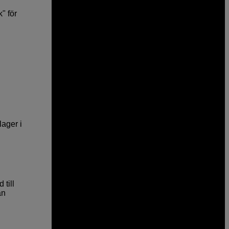
" för
lager i
 till
an