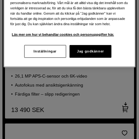
personalisera marknadsföring. Vårt mål är att alltid visa dig det innehåll som du
verkligen är intresserad av, för att du ska få den bästa tänkbara upplevelsen
när du handlar online. Genom att du klickar på ”Jag godkänner” kan vi
fortsätta att ge dig inspiration och personliga erbjudanden som är anpassade
för just dig. Du kan självklart ändra dina inställningar när som helst.
Läs mer om hur vi behandlar cookies och personuppgifter här.
35MM OBJEKTIV FÖR 199 KR
Inställningar
Jag godkänner
Liten, lättanvänd systemkamera med allroundobjektiv
Fujifilm X-T30 III + XC 13-33mm f/3,5-6,3 OIS Silver
26,1 MP APS-C-sensor och 6K-video
Autofokus med ansiktsigenkänning
Färdiga filter – slipp redigeringen
13 490
SEK