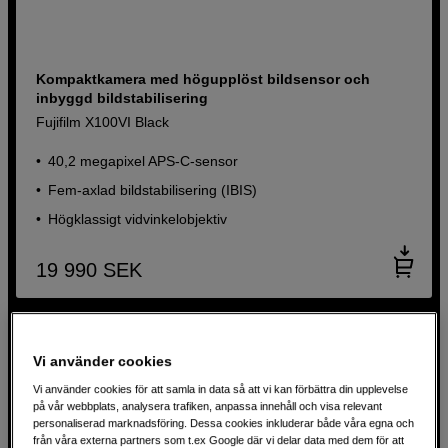
Kompaktkamera med högupplöst bildsensor och
inbyggd bildstabilisering
Fujifilm X100VI Black
40,2 megapixel APS-C-sensor
Fem-axlad bildstabilisering (IBIS)
Högklassigt vidvinkelobjektiv
19 990
SEK
Vi använder cookies
Vi använder cookies för att samla in data så att vi kan förbättra din upplevelse
på vår webbplats, analysera trafiken, anpassa innehåll och visa relevant
personaliserad marknadsföring. Dessa cookies inkluderar både våra egna och
från våra externa partners som t.ex Google där vi delar data med dem för att