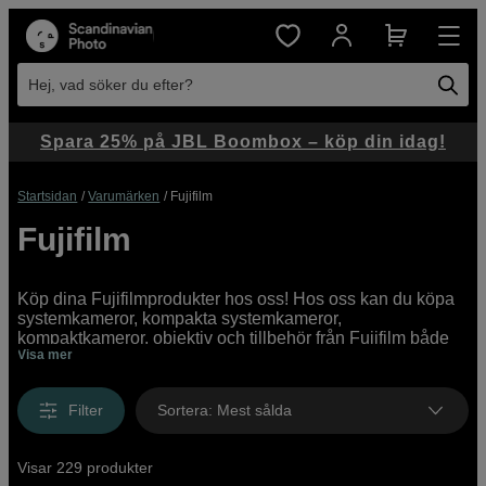
Hej, vad söker du efter?
Spara 25% på JBL Boombox – köp din idag!
Startsidan
Varumärken
Fujifilm
Fujifilm
Köp dina Fujifilmprodukter hos oss! Hos oss kan du köpa
systemkameror, kompakta systemkameror,
kompaktkameror, objektiv och tillbehör från Fujifilm både
Visa mer
online och i butik. Vi har ett brett utbud av produkter från
Fujifilm online och i våra butiker, med allt från
instegsmodeller till proffesionella high end-kameror.
Filter
Sortera
:
Mest sålda
Visar 229 produkter