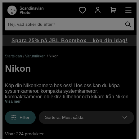
Hej, vad söker du efter?
Spara 25% på JBL Boombox – köp din idag!
Startsidan
Varumärken
Nikon
Nikon
Köp din Nikonkamera hos oss! Hos oss kan du köpa
systemkameror, kompakta systemkameror,
kompaktkameror, objektiv, tillbehör och kikare från Nikon
Visa mer
både online och i butik. Vi har ett brett utbud av
Nikonprodukter online och i våra butiker, med allt från
prisvärda instegsmodeller till proffesionella high end-
Filter
Sortera
:
Mest sålda
kameror.
Visar 224 produkter