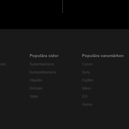
Populära sidor
Populära varumärken
hoto
Systemkameror
Canon
Kompaktkameror
Sony
Objektiv
Fujifilm
Drönare
Nikon
Stativ
DJI
Godox