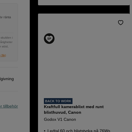
iv ränta
 skulden i
vårigheter
r stöd,
flik)
dgivning
BACK TO WORK
r tillbehör
Kraftfull kamerablixt med runt
blixthuvud, Canon
Godox V1 Canon
Ledtal 60 och blixtstyrka på 76Ws