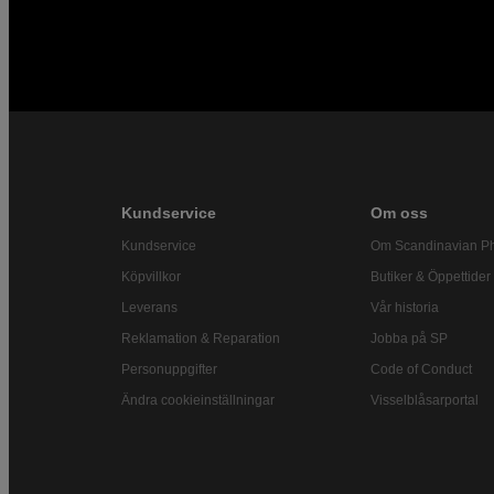
Kundservice
Om oss
Kundservice
Om Scandinavian P
Köpvillkor
Butiker & Öppettider
Leverans
Vår historia
Reklamation & Reparation
Jobba på SP
Personuppgifter
Code of Conduct
Ändra cookieinställningar
Visselblåsarportal