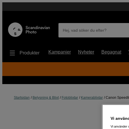
Hej, vad söker du efter?
Kampanjer
Nyheter
Begagnat
Produkter
Startsidan
Belysning & Blixt
Fotoblixtar
Kamerablixtar
Canon Speedli
Vi använ
Vi använder c