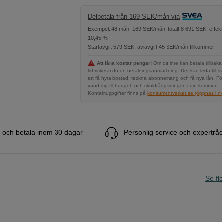
Delbetala från 169 SEK/mån via
Exempel: 48 mån, 169 SEK/mån, totalt 8 691 SEK, effekt
10,45 %
Startavgift 579 SEK, aviavgift 45 SEK/mån tillkommer
Att låna kostar pengar!
Om du inte kan betala tillbaka
tid riskerar du en betalningsanmärkning. Det kan leda till s
att få hyra bostad, teckna abonnemang och få nya lån. Fö
vänd dig till budget- och skuldrådgivningen i din kommun.
Kontaktuppgifter finns på
konsumentverket.se (öppnas i ny 
 och betala inom 30 dagar
Personlig service och expertrå
Se fle