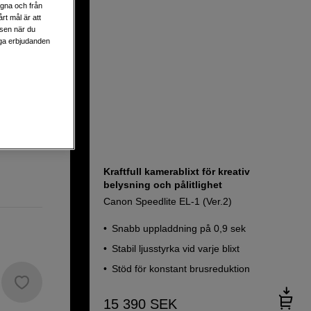
egna och från
rt mål är att
lsen när du
liga erbjudanden
Kraftfull kamerablixt för kreativ
belysning och pålitlighet
Canon Speedlite EL-1 (Ver.2)
Snabb uppladdning på 0,9 sek
Stabil ljusstyrka vid varje blixt
Stöd för konstant brusreduktion
15 390
SEK