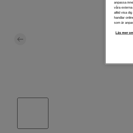
anpassa inne
våra externa 
alltid visa d
handlar onlin
som är anpass
Läs mer om