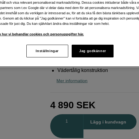
håll och visa relevant personaliserad marknadsföring. Dessa cookies inkluderar både våra 
Canon
Speedlite EL-5
partners som t.ex Google där vi delar data med dem för att personalisera marknadsföring. Vå
ig det innehåll som du verkligen är intresserad av, för att du ska få den bästa tänkbara uppleve
e. Genom att du klickar på ”Jag godkänner” kan vi fortsätta att ge dig inspiration och person
ade för just dig. Du kan självklart ändra dina inställningar när som helst.
Webblager
:
Finns i lager
Butikslager
:
Visa butik
 hur vi behandlar cookies och personuppgifter här.
Ledtal på 60
Inställningar
Jag godkänner
350 blixtar på en laddning
Vädertålig konstruktion
Mer information
4 890
SEK
Antal
Lägg i kundvagn