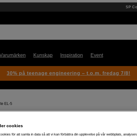
SP C
Varumärken
Kunskap
Inspiration
Event
30% på teenage engineering – t.o.m. fredag 7/8!
te EL-5
Artikelnummer: 1059648
der cookies
Kamerablixt till Canon
ookies för att samla in data så att vi kan förbättra din upplevelse på vår webbplats, analysera