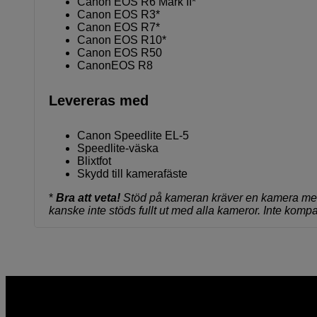
Canon EOS R6 Mark II*
Canon EOS R3*
Canon EOS R7*
Canon EOS R10*
Canon EOS R50
CanonEOS R8
Levereras med
Canon Speedlite EL-5
Speedlite-väska
Blixtfot
Skydd till kamerafäste
*
Bra att veta!
Stöd på kameran kräver en kamera med 
kanske inte stöds fullt ut med alla kameror. Inte k