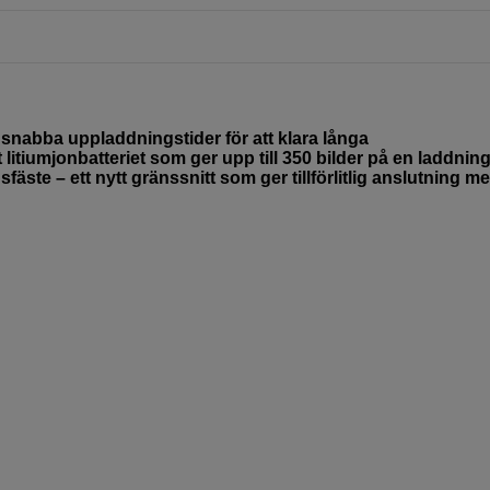
 snabba uppladdningstider för att klara långa
litiumjonbatteriet som ger upp till 350 bilder på en laddning
äste – ett nytt gränssnitt som ger tillförlitlig anslutning m