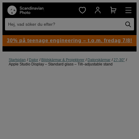
Hej, vad söker du efter?
30% på teenage engineering – t.o.m. fredag 7/8!
Startsidan
Dator
Bildskärmar & Projektorer
Datorskärmar
27-30"
Apple Studio Display – Standard glass – Tilt–adjustable stand