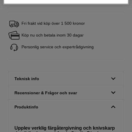
Fri frakt vid köp över 1 500 kronor
Köp nu och betala inom 30 dagar
Personlig service och expertrådgivning
Teknisk info
Recensioner & Frågor och svar
Produktinfo
Upplev verklig färgåtergivning och knivskarp