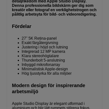
detaljrikedom med Apple Studio Display.
Denna professionella bildskärm ger dig som
kreatör eller fotograf en verklighetstrogen och
pålitlig arbetsyta för bild- och videoredigering.
Fördelar
27" 5K Retina-panel
Exakt färgåtergivning
Justering i höjd och lutning
Integrerad 12 MP kamera
Klara stereohögtalare
Thunderbolt 5-anslutning
Inbyggd mikrofonarray
Minimalistisk Apple-design
Hög ljusstyrka för alla miljöer
Modern design för inspirerande
arbetsmiljö
Apple Studio Display är elegant utformad i
aluminium och blir lätt rummets stilrena fokus.