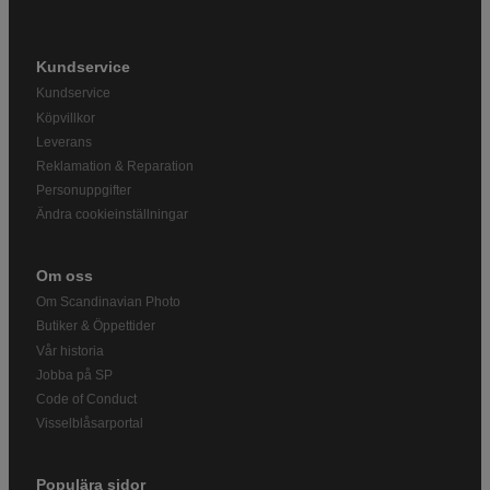
Kundservice
Kundservice
Köpvillkor
Leverans
Reklamation & Reparation
Personuppgifter
Ändra cookieinställningar
Om oss
Om Scandinavian Photo
Butiker & Öppettider
Vår historia
Jobba på SP
Code of Conduct
Visselblåsarportal
Populära sidor