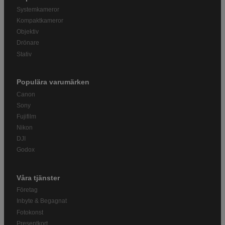
Systemkameror
Kompaktkameror
Objektiv
Drönare
Stativ
Populära varumärken
Canon
Sony
Fujifilm
Nikon
DJI
Godox
Våra tjänster
Företag
Inbyte & Begagnat
Fotokonst
Presentkort