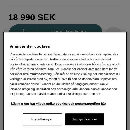
18 990
SEK
Antal
Lägg i kundvagn
Vi använder cookies
Vi använder cookies för att samla in data så att vi kan förbättra din upplevelse
Delbetala från 526 SEK/mån via
på vår webbplats, analysera trafiken, anpassa innehåll och visa relevant
Exempel: 48 mån, 526 SEK/mån, totalt 25 827 SEK, effektiv ränta 10,45 %
personaliserad marknadsföring. Dessa cookies inkluderar både våra egna och
Startavgift 579 SEK, aviavgift 45 SEK/mån tillkommer
från våra externa partners som t.ex Google där vi delar data med dem för att
personalisera marknadsföring. Vårt mål är att alltid visa dig det innehåll som du
Att låna kostar pengar!
Om du inte kan betala tillbaka skulden i tid
verkligen är intresserad av, för att du ska få den bästa tänkbara upplevelsen
riskerar du en betalningsanmärkning. Det kan leda till svårigheter att få hyra
när du handlar online. Genom att du klickar på ”Jag godkänner” kan vi
bostad, teckna abonnemang och få nya lån. För stöd, vänd dig till budget-
fortsätta att ge dig inspiration och personliga erbjudanden som är anpassade
och skuldrådgivningen i din kommun. Kontaktuppgifter finns på
för just dig. Du kan självklart ändra dina inställningar när som helst.
konsumentverket.se (öppnas i ny flik)
Läs mer om hur vi behandlar cookies och personuppgifter här.
Energiklass
Produktblad
Inställningar
Jag godkänner