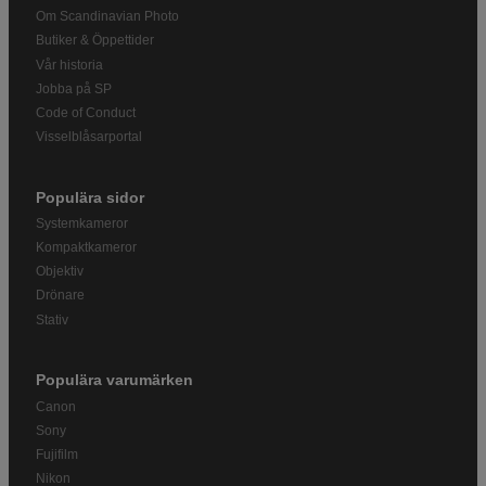
Om Scandinavian Photo
Butiker & Öppettider
Vår historia
Jobba på SP
Code of Conduct
Visselblåsarportal
Populära sidor
Systemkameror
Kompaktkameror
Objektiv
Drönare
Stativ
Populära varumärken
Canon
Sony
Fujifilm
Nikon