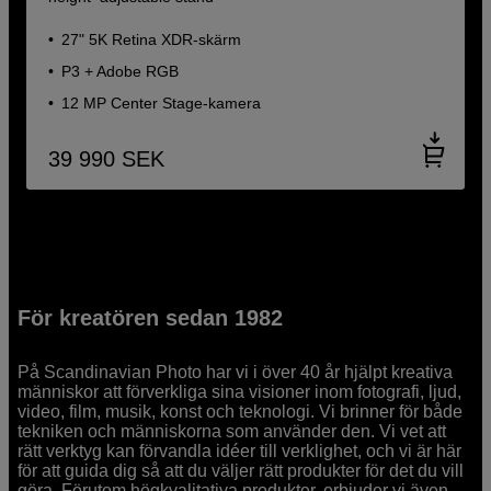
27" 5K Retina XDR‑skärm
P3 + Adobe RGB
12 MP Center Stage-kamera
39 990
SEK
För kreatören sedan 1982
På Scandinavian Photo har vi i över 40 år hjälpt kreativa
människor att förverkliga sina visioner inom fotografi, ljud,
video, film, musik, konst och teknologi. Vi brinner för både
tekniken och människorna som använder den. Vi vet att
rätt verktyg kan förvandla idéer till verklighet, och vi är här
för att guida dig så att du väljer rätt produkter för det du vill
göra. Förutom högkvalitativa produkter, erbjuder vi även