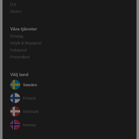
DJI
Godox
Våra tjänster
Företag
Inbyte & Begagnat
Fotokonst
Presentkort
Välj land
Sweden
Finland
Denmark
Norway