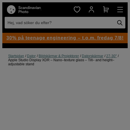
Hej, vad söker du efter?
30% på teenage engineering – t.o.m. fredag 7/8!
Startsidan
Dator
Bildskärmar & Projektorer
Datorskärmar
27-30"
Apple Studio Display XDR – Nano–texture glass – Tilt– and height–
adjustable stand