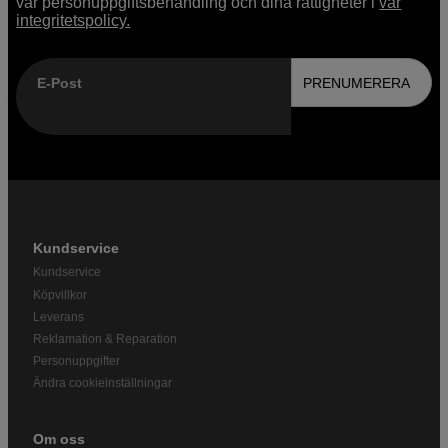
vår personuppgiftsbehandling och dina rättigheter i
vår
integritetspolicy.
E-Post
PRENUMERERA
Kundservice
Kundservice
Köpvillkor
Leverans
Reklamation & Reparation
Personuppgifter
Ändra cookieinställningar
Om oss