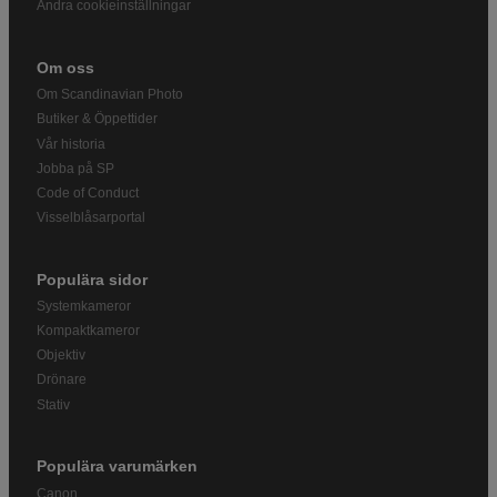
Ändra cookieinställningar
Om oss
Om Scandinavian Photo
Butiker & Öppettider
Vår historia
Jobba på SP
Code of Conduct
Visselblåsarportal
Populära sidor
Systemkameror
Kompaktkameror
Objektiv
Drönare
Stativ
Populära varumärken
Canon