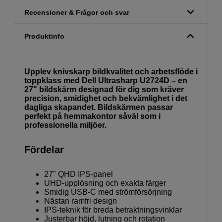
Recensioner & Frågor och svar
Produktinfo
Upplev knivskarp bildkvalitet och arbetsflöde i
toppklass med Dell Ultrasharp U2724D – en
27" bildskärm designad för dig som kräver
precision, smidighet och bekvämlighet i det
dagliga skapandet. Bildskärmen passar
perfekt på hemmakontor såväl som i
professionella miljöer.
Fördelar
27" QHD IPS-panel
UHD-upplösning och exakta färger
Smidig USB-C med strömförsörjning
Nästan ramfri design
IPS-teknik för breda betraktningsvinklar
Justerbar höjd, lutning och rotation