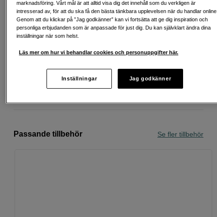
marknadsföring. Vårt mål är att alltid visa dig det innehåll som du verkligen är
intresserad av, för att du ska få den bästa tänkbara upplevelsen när du handlar online
Genom att du klickar på ”Jag godkänner” kan vi fortsätta att ge dig inspiration och
personliga erbjudanden som är anpassade för just dig. Du kan självklart ändra dina
inställningar när som helst.
Fri frakt vid köp över 1 500 kronor
Läs mer om hur vi behandlar cookies och personuppgifter här.
Köp nu och betala inom 30 dagar
Inställningar
Jag godkänner
Personlig service och expertrådgivning
Passande tillbehör
Se fler tillbehör