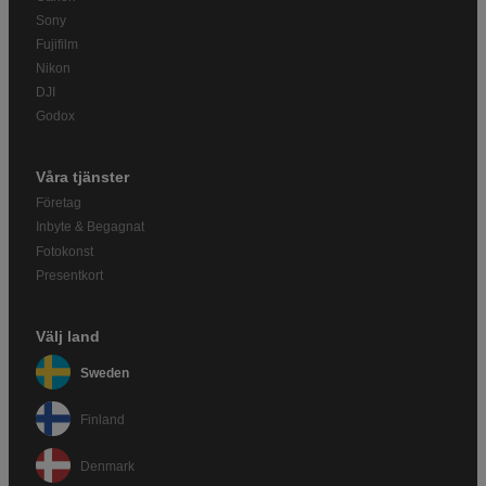
Sony
Fujifilm
Nikon
DJI
Godox
Våra tjänster
Företag
Inbyte & Begagnat
Fotokonst
Presentkort
Välj land
Sweden
Finland
Denmark