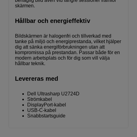
behaglig bild även vid längre sessioner framför
skärmen.
Hållbar och energieffektiv
Bildskärmen är halogenfri och tillverkad med
tanke på miljö och energiprestanda, vilket hjälper
dig att sänka energiförbrukningen utan att
kompromissa på prestandan. Passar både för en
modern arbetsplats och för dig som vill välja
hållbar teknik.
Levereras med
Dell Ultrasharp U2724D
Strömkabel
DisplayPort-kabel
USB-C-kabel
Snabbstartsguide