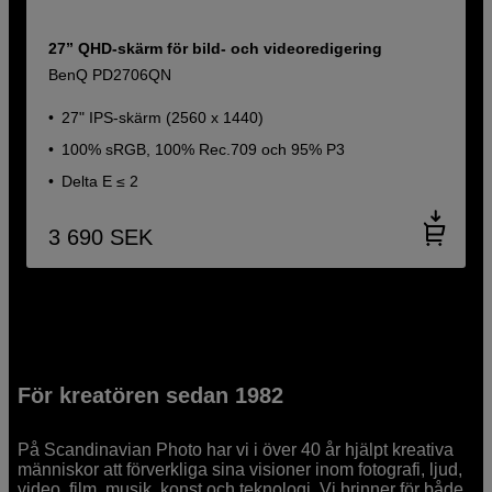
27” QHD-skärm för bild- och videoredigering
BenQ PD2706QN
27" IPS-skärm (2560 x 1440)
100% sRGB, 100% Rec.709 och 95% P3
Delta E ≤ 2
3 690
SEK
För kreatören sedan 1982
På Scandinavian Photo har vi i över 40 år hjälpt kreativa
människor att förverkliga sina visioner inom fotografi, ljud,
video, film, musik, konst och teknologi. Vi brinner för både