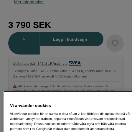
Mer information
3 790
SEK
Antal
Lägg i kundvagn
Delbetala från 141 SEK/mån via
Exempel: 48 mån, 141 SEK/mån, totalt 7 347 SEK, effektiv ränta 10,45 %
Startavgift 579 SEK, aviavgift 45 SEK/mån tillkommer
Att låna kostar pengar!
Om du inte kan betala tillbaka skulden i tid
riskerar du en betalningsanmärkning. Det kan leda till svårigheter att få hyra
bostad, teckna abonnemang och få nya lån. För stöd, vänd dig till budget-
och skuldrådgivningen i din kommun. Kontaktuppgifter finns på
konsumentverket.se (öppnas i ny flik)
Vi använder cookies
Vi använder cookies för att samla in data så att vi kan förbättra din upplevelse på vår
Energiklass
webbplats, analysera trafiken, anpassa innehåll och visa relevant personaliserad
marknadsföring. Dessa cookies inkluderar både våra egna och från våra externa
Produktblad
partners som t.ex Google där vi delar data med dem för att personalisera