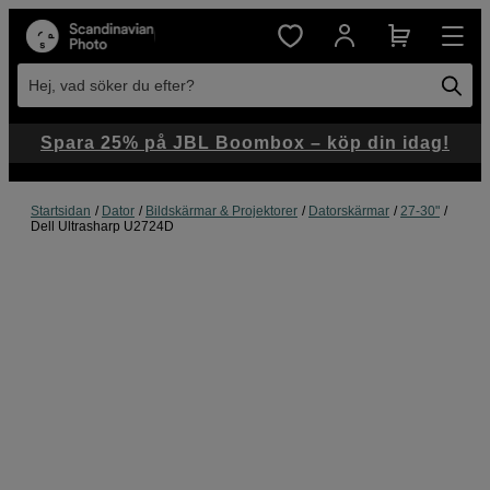
Hej, vad söker du efter?
Spara 25% på JBL Boombox – köp din idag!
Startsidan
Dator
Bildskärmar & Projektorer
Datorskärmar
27-30"
Dell Ultrasharp U2724D