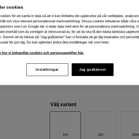
MicroConnect
HDMI A - A 2.0 cable 1m
der cookies
ookies för att samla in data så att vi kan förbättra din upplevelse på vår webbplats, analysera
håll och visa relevant personaliserad marknadsföring. Dessa cookies inkluderar både våra 
Webblager
:
Finns i lager
partners som t.ex Google där vi delar data med dem för att personalisera marknadsföring. Vå
ig det innehåll som du verkligen är intresserad av, för att du ska få den bästa tänkbara uppleve
Butikslager
:
Visa butik
e. Genom att du klickar på ”Jag godkänner” kan vi fortsätta att ge dig inspiration och person
ade för just dig. Du kan självklart ändra dina inställningar när som helst.
HDMI 2.0 ger video i 4K med 60Hz
 hur vi behandlar cookies och personuppgifter här.
Överföringshastighet upp till 18Gbit/s
Inställningar
Jag godkänner
Hållbar kabel – 25 års garanti
Mer information
Välj variant
1m
2m
10