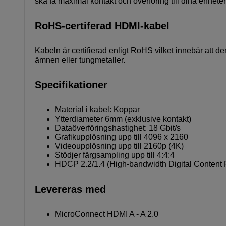
ska få maximal kontakt och överföring till dina enheter
RoHS-certiferad HDMI-kabel
Kabeln är certifierad enligt RoHS vilket innebär att d
ämnen eller tungmetaller.
Specifikationer
Material i kabel: Koppar
Ytterdiameter 6mm (exklusive kontakt)
Dataöverföringshastighet: 18 Gbit/s
Grafikupplösning upp till 4096 x 2160
Videoupplösning upp till 2160p (4K)
Stödjer färgsampling upp till 4:4:4
HDCP 2.2/1.4 (High-bandwidth Digital Content P
Levereras med
MicroConnect HDMI A - A 2.0