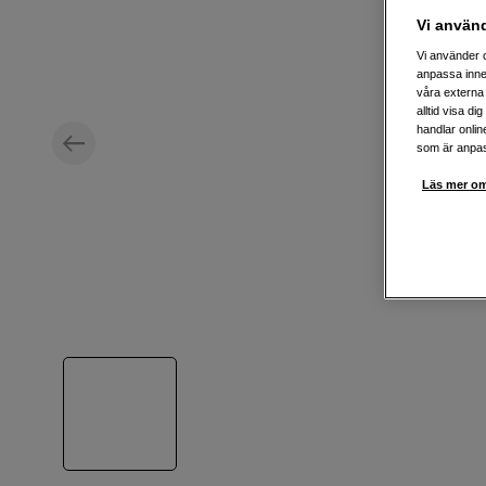
Vi använ
Vi använder c
anpassa inne
våra externa 
alltid visa d
handlar onlin
som är anpass
Läs mer om