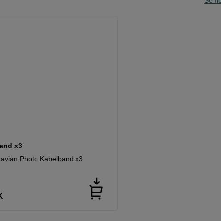
Se fle
and x3
avian Photo Kabelband x3
K