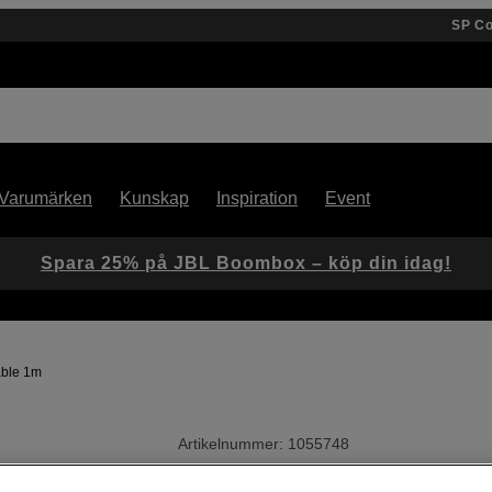
SP C
Varumärken
Kunskap
Inspiration
Event
Spara 25% på JBL Boombox – köp din idag!
able 1m
Artikelnummer: 1055748
HDMI-kabel med stöd för 4K,