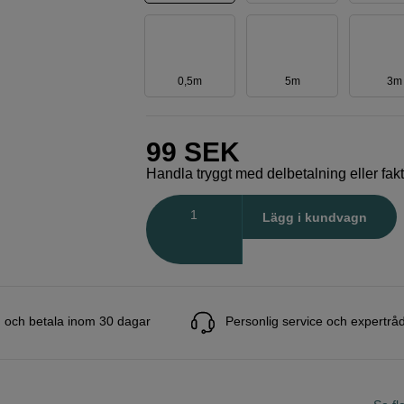
0,5m
5m
3m
99
SEK
Handla tryggt med delbetalning eller fak
Antal
Lägg i kundvagn
 och betala inom 30 dagar
Personlig service och expertrå