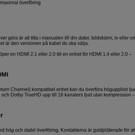
 maximal överföring
n
 göra är att titta i manualen till din dator, bildskärm, tv eller o
det är den versionen på kabel du ska välja.
er en HDMI 2.1 eller 2.0 till en enhet för HDMI 1.4 eller 2.0 –
DMI
turn Channel) kompatibel enhet kan du överföra högupplöst lju
ch Dolby TrueHD upp till 16 kanalers ljud utan kompression – 
r
 hög och stabil överföring. Kontakterna är guldpläterade för at