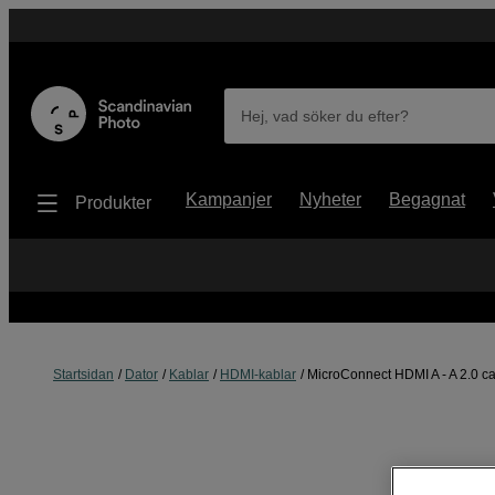
Hej, vad söker du efter?
Kampanjer
Nyheter
Begagnat
Produkter
Startsidan
Dator
Kablar
HDMI-kablar
MicroConnect HDMI A - A 2.0 c