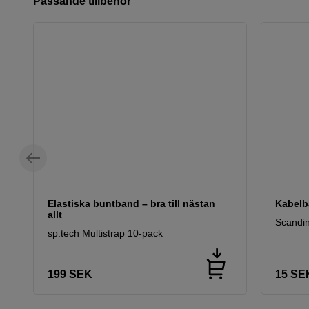
Passande tillbehör
Elastiska buntband – bra till nästan
Kabelb
allt
Scandin
sp.tech Multistrap 10-pack
199
SEK
15
SE