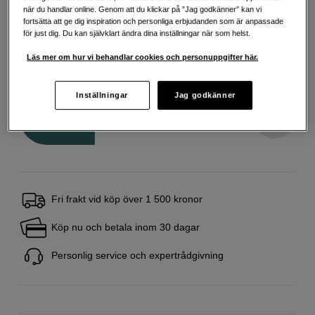
Cyan
Magenta
Svart
när du handlar online. Genom att du klickar på ”Jag godkänner” kan vi
fortsätta att ge dig inspiration och personliga erbjudanden som är anpassade
för just dig. Du kan självklart ändra dina inställningar när som helst.
349
SEK
Läs mer om hur vi behandlar cookies och personuppgifter här.
Handla tryggt med delbetalning eller faktura
Info
Inställningar
Jag godkänner
Antal
Lägg i kundvagn
Fri frakt vid köp över 1 500 kronor
Köp nu och betala inom 30 dagar
Personlig service och expertrådgivning