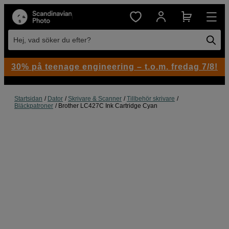
Hej, vad söker du efter?
30% på teenage engineering – t.o.m. fredag 7/8!
Startsidan
Dator
Skrivare & Scanner
Tillbehör skrivare
Bläckpatroner
Brother LC427C Ink Cartridge Cyan