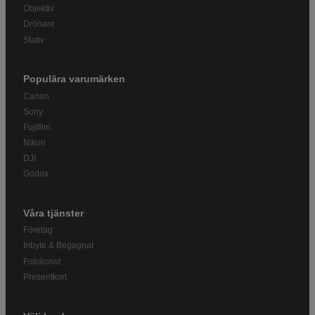
Objektiv
Drönare
Stativ
Populära varumärken
Canon
Sony
Fujifilm
Nikon
DJI
Godox
Våra tjänster
Företag
Inbyte & Begagnat
Fotokonst
Presentkort