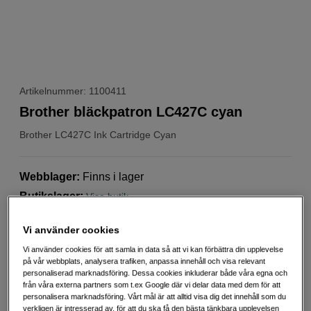
Artikelnummer: 1100411
Brother bläckpatron LC427C cyan
Brother
LC427C Ink Cartridge Cyan
Webblager
:
Finns i lager
Butikslager
:
Visa butik
Vi använder cookies
Välj variant
Vi använder cookies för att samla in data så att vi kan förbättra din upplevelse
på vår webbplats, analysera trafiken, anpassa innehåll och visa relevant
personaliserad marknadsföring. Dessa cookies inkluderar både våra egna och
från våra externa partners som t.ex Google där vi delar data med dem för att
personalisera marknadsföring. Vårt mål är att alltid visa dig det innehåll som du
verkligen är intresserad av, för att du ska få den bästa tänkbara upplevelsen