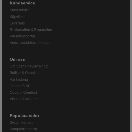
Kundservice
Kundservice
Köpvillkor
Leverans
Reklamation & Reparation
Personuppgifter
Ändra cookieinställningar
Om oss
Om Scandinavian Photo
Butiker & Öppettider
Vår historia
Jobba på SP
Code of Conduct
Visselblåsarportal
Populära sidor
Systemkameror
Kompaktkameror