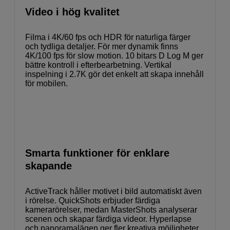
Video i hög kvalitet
Filma i 4K/60 fps och HDR för naturliga färger
och tydliga detaljer. För mer dynamik finns
4K/100 fps för slow motion. 10 bitars D Log M ger
bättre kontroll i efterbearbetning. Vertikal
inspelning i 2.7K gör det enkelt att skapa innehåll
för mobilen.
Smarta funktioner för enklare
skapande
ActiveTrack håller motivet i bild automatiskt även
i rörelse. QuickShots erbjuder färdiga
kamerarörelser, medan MasterShots analyserar
scenen och skapar färdiga videor. Hyperlapse
och panoramalägen ger fler kreativa möjligheter