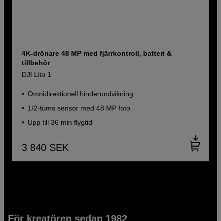
4K-drönare 48 MP med fjärrkontroll, batteri &
tillbehör
DJI Lito 1
Omnidirektionell hinderundvikning
1/2-tums sensor med 48 MP foto
Upp till 36 min flygtid
3 840
SEK
För kreatören sedan 1982