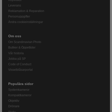
Leverans
Reklamation & Reparation
Personuppgifter
Ändra cookieinställningar
Om oss
Om Scandinavian Photo
Butiker & Öppettider
Vår historia
Jobba på SP
Code of Conduct
Visselblåsarportal
Populära sidor
Systemkameror
Kompaktkameror
Objektiv
Drönare
Stativ