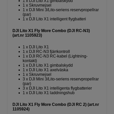
1 x DJI Lito X1 gimbalskydd
1 x Skruvmejsel
1 x DJI Mini 3/Lito-seriens reservpropellrar
(par)
1 x DJI Lito X1 intelligent flygbatteri
DJI Lito X1 Fly More Combo (DJI RC-N3)
(art.nr 1105923)
1 x DJI Lito X1
1 x DJI RC-N3 fjärrkontroll
1 x DJI RC-N3 RC-kabel (Lightning-
kontakt)
1 x DJI Lito X1 gimbalskydd
1 x DJI Lito X1 axelväska
1 x Skruvmejsel
3 x DJI Mini 3/Lito-seriens reservpropellrar
(par)
3 x DJI Lito X1 intelligenta flygbatterier
1 x DJI Lito X1 laddningshub
DJI Lito X1 Fly More Combo (DJI RC 2) (art.nr
1105924)