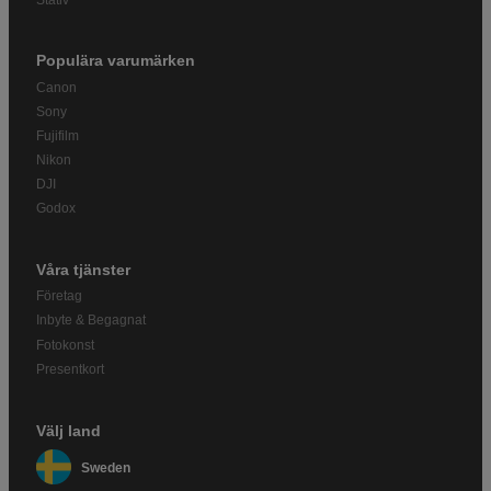
Populära varumärken
Canon
Sony
Fujifilm
Nikon
DJI
Godox
Våra tjänster
Företag
Inbyte & Begagnat
Fotokonst
Presentkort
Välj land
Sweden