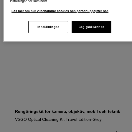
inställningar när som helst.
Passande tillbehör
Se fler tillbehör
Läs mer om hur vi behandlar cookies och personuppgifter här.
Inställningar
Jag godkänner
Rengöringskit för kamera, objektiv, mobil och teknik
VSGO Optical Cleaning Kit Travel Edition-Grey