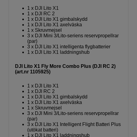
1 x DJI Lito X1
1 x DJI RC 2
1 x DJI Lito X1 gimbalskydd
1 x DJI Lito X1 axelväska
1 x Skruvmejsel
3 x DJI Mini 3/Lito-seriens reservpropellrar
(par)
3 x DJI Lito X1 intelligenta flygbatterier
1 x DJI Lito X1 laddningshub
DJI Lito X1 Fly More Combo Plus (DJI RC 2)
(art.nr 1105925)
1 x DJI Lito X1
1 x DJI RC 2
1 x DJI Lito X1 gimbalskydd
1 x DJI Lito X1 axelväska
1 x Skruvmejsel
3 x DJI Mini 3/Lito-seriens reservpropellrar
(par)
3 x DJI Lito X1 Intelligent Flight Batteri Plus
(utökat batteri)
1 x DJI Lito X1 laddningshub