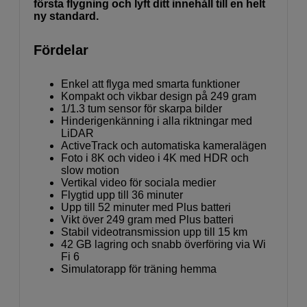
första flygning och lyft ditt innehåll till en helt
ny standard.
Fördelar
Enkel att flyga med smarta funktioner
Kompakt och vikbar design på 249 gram
1/1.3 tum sensor för skarpa bilder
Hinderigenkänning i alla riktningar med
LiDAR
ActiveTrack och automatiska kameralägen
Foto i 8K och video i 4K med HDR och
slow motion
Vertikal video för sociala medier
Flygtid upp till 36 minuter
Upp till 52 minuter med Plus batteri
Vikt över 249 gram med Plus batteri
Stabil videotransmission upp till 15 km
42 GB lagring och snabb överföring via Wi
Fi 6
Simulatorapp för träning hemma