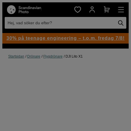
Hej, vad söker du efter?
30% på teenage engineering – t.o.m. fredag 7/8!
Startsidan
Drönare
Flygdrönare
DJI Lito X1