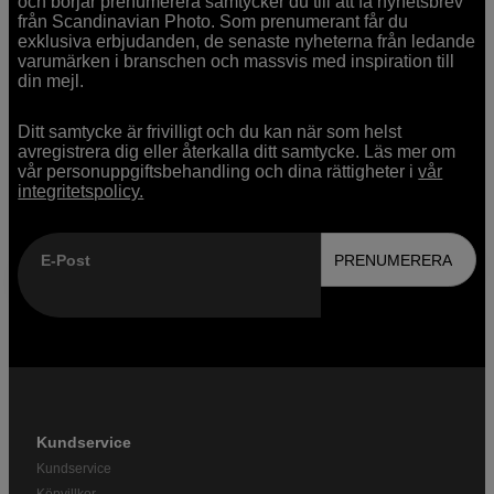
och börjar prenumerera samtycker du till att få nyhetsbrev
från Scandinavian Photo. Som prenumerant får du
exklusiva erbjudanden, de senaste nyheterna från ledande
varumärken i branschen och massvis med inspiration till
din mejl.
Ditt samtycke är frivilligt och du kan när som helst
avregistrera dig eller återkalla ditt samtycke. Läs mer om
vår personuppgiftsbehandling och dina rättigheter i
vår
integritetspolicy.
E-Post
PRENUMERERA
Kundservice
Kundservice
Köpvillkor