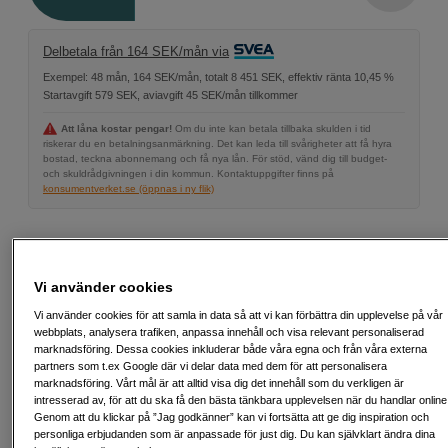
Delbetala från 164 SEK/mån via
Exempel: 48 mån, 164 SEK/mån, totalt 8 451 SEK, effektiv ränta 10,45 %
Startavgift 579 SEK, aviavgift 45 SEK/mån tillkommer
Att låna kostar pengar!
Om du inte kan betala tillbaka skulden i tid
riskerar du en betalningsanmärkning. Det kan leda till svårigheter att få hyra
bostad, teckna abonnemang och få nya lån. För stöd, vänd dig till budget-
och skuldrådgivningen i din kommun. Kontaktuppgifter finns på
konsumentverket.se (öppnas i ny flik)
Fri frakt vid köp över 1 500 kronor
Vi använder cookies
Vi använder cookies för att samla in data så att vi kan förbättra din upplevelse på vår
Köp nu och betala inom 30 dagar
webbplats, analysera trafiken, anpassa innehåll och visa relevant personaliserad
marknadsföring. Dessa cookies inkluderar både våra egna och från våra externa
Personlig service och expertrådgivning
partners som t.ex Google där vi delar data med dem för att personalisera
marknadsföring. Vårt mål är att alltid visa dig det innehåll som du verkligen är
intresserad av, för att du ska få den bästa tänkbara upplevelsen när du handlar online
Genom att du klickar på ”Jag godkänner” kan vi fortsätta att ge dig inspiration och
personliga erbjudanden som är anpassade för just dig. Du kan självklart ändra dina