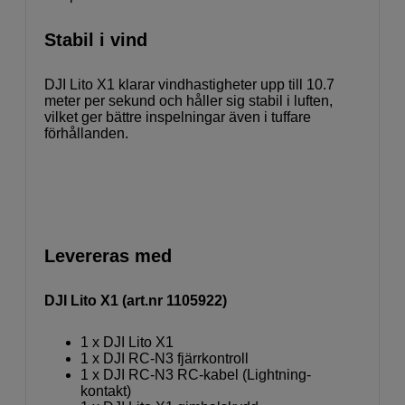
Stabil i vind
DJI Lito X1 klarar vindhastigheter upp till 10.7
meter per sekund och håller sig stabil i luften,
vilket ger bättre inspelningar även i tuffare
förhållanden.
Levereras med
DJI Lito X1 (art.nr 1105922)
1 x DJI Lito X1
1 x DJI RC-N3 fjärrkontroll
1 x DJI RC-N3 RC-kabel (Lightning-
kontakt)