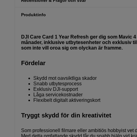
Recensioner & Frågor och svar
Produktinfo
DJI Care Card 1 Year Refresh ger dig som Mavic 4
månader, inklusive utbytesenheter och exklusiv till
som inte vill oroa sig om olyckan är framme.
Fördelar
Skydd mot oavsiktliga skador
Snabb utbytesprocess
Exklusiv DJI-support
Låga servicekostnader
Flexibelt digitalt aktiveringskort
Tryggt skydd för din kreativitet
Som professionell filmare eller ambitiös hobbyist vet
Med detta omfattande skydd får du snabb hjälp vid kra