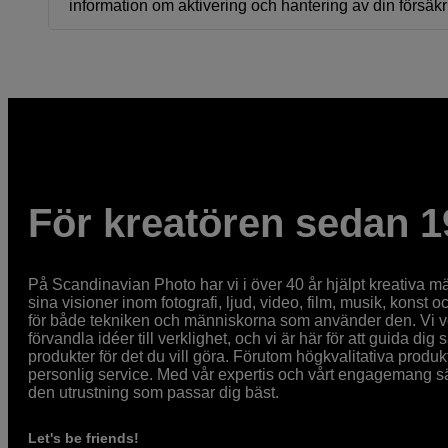
information om aktivering och hantering av din försäk
För kreatören sedan 1
På Scandinavian Photo har vi i över 40 år hjälpt kreativa mä
sina visioner inom fotografi, ljud, video, film, musik, konst o
för både tekniken och människorna som använder den. Vi vet
förvandla idéer till verklighet, och vi är här för att guida dig s
produkter för det du vill göra. Förutom högkvalitativa produk
personlig service. Med vår expertis och vårt engagemang säke
den utrustning som passar dig bäst.
Let's be friends!