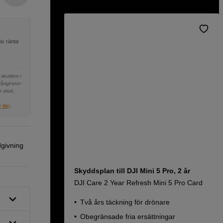
iv ränta
 skulden i
vårigheter
r stöd,
flik)
dgivning
Skyddsplan till DJI Mini 5 Pro, 2 år
DJI Care 2 Year Refresh Mini 5 Pro Card
Två års täckning för drönare
Obegränsade fria ersättningar