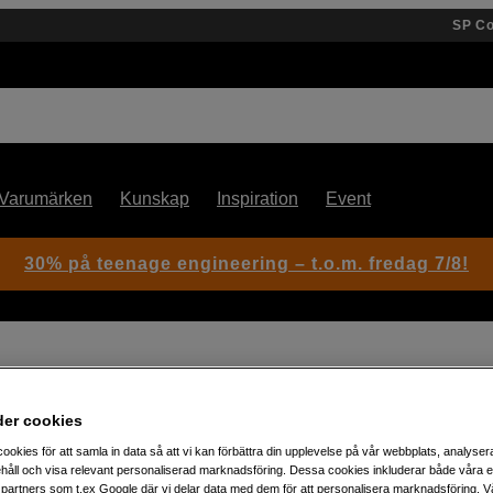
SP C
Varumärken
Kunskap
Inspiration
Event
30% på teenage engineering – t.o.m. fredag 7/8!
 Refresh Mavic 4 Pro
der cookies
Artikelnummer: 1103332
ookies för att samla in data så att vi kan förbättra din upplevelse på vår webbplats, analysera
håll och visa relevant personaliserad marknadsföring. Dessa cookies inkluderar både våra 
Trygg drönarförsäkring 1 år til
partners som t.ex Google där vi delar data med dem för att personalisera marknadsföring. Vå