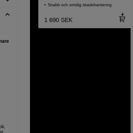
Snabb och smidig skadehantering
1 690
SEK
lmare
ok.
ar