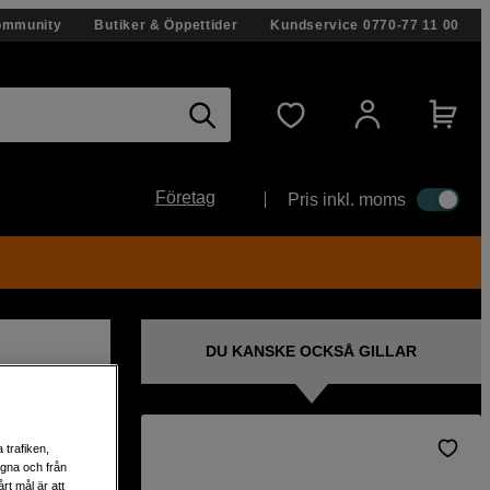
ommunity
Butiker & Öppettider
Kundservice
0770-77 11 00
Företag
Pris inkl. moms
DU KANSKE OCKSÅ GILLAR
 trafiken,
egna och från
l
rt mål är att