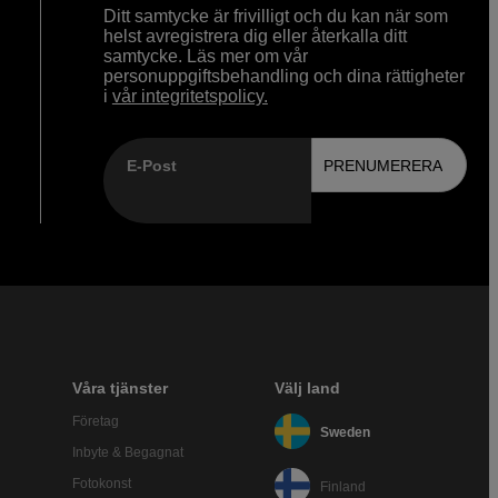
Ditt samtycke är frivilligt och du kan när som
helst avregistrera dig eller återkalla ditt
samtycke. Läs mer om vår
personuppgiftsbehandling och dina rättigheter
i
vår integritetspolicy.
E-Post
PRENUMERERA
Våra tjänster
Välj land
Företag
Sweden
Inbyte & Begagnat
Fotokonst
Finland