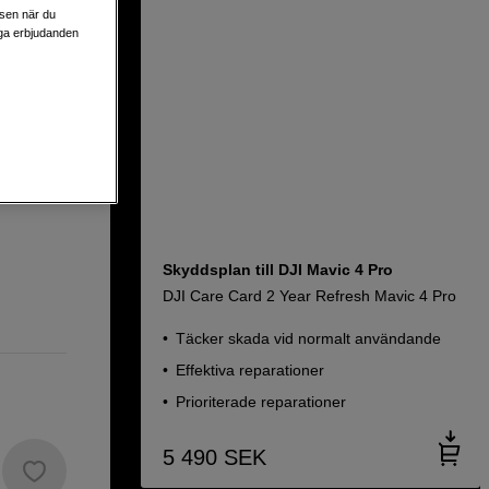
lsen när du
liga erbjudanden
Skyddsplan till DJI Mavic 4 Pro
DJI Care Card 2 Year Refresh Mavic 4 Pro
Täcker skada vid normalt användande
Effektiva reparationer
Prioriterade reparationer
5 490
SEK