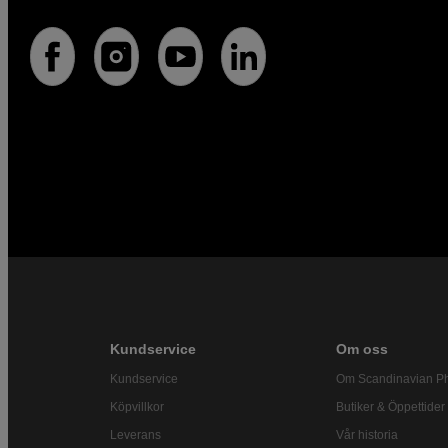
Kundservice
Om oss
Kundservice
Om Scandinavian P
Köpvillkor
Butiker & Öppettider
Leverans
Vår historia