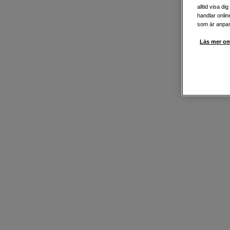
alltid visa d
handlar onlin
som är anpass
Läs mer om