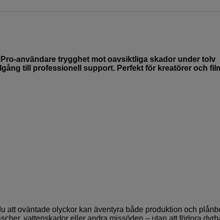
 Pro-användare trygghet mot oavsiktliga skador under tolv
gång till professionell support. Perfekt för kreatörer och fi
 du att oväntade olyckor kan äventyra både produktion och plånb
scher, vattenskador eller andra missöden – utan att förlora dyrb