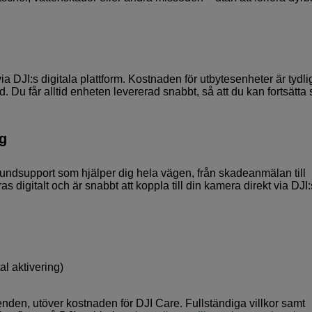
a DJI:s digitala plattform. Kostnaden för utbytesenheter är tydli
d. Du får alltid enheten levererad snabbt, så att du kan fortsätta
ng
 kundsupport som hjälper dig hela vägen, från skadeanmälan till
s digitalt och är snabbt att koppla till din kamera direkt via DJI:
l aktivering)
enden, utöver kostnaden för DJI Care. Fullständiga villkor samt