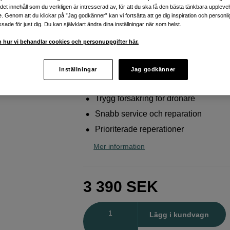
Mavic 4 Pro
ig det innehåll som du verkligen är intresserad av, för att du ska få den bästa tänkbara uppleve
e. Genom att du klickar på ”Jag godkänner” kan vi fortsätta att ge dig inspiration och person
DJI
Care Card 1 Year Refresh Mavic 4 Pro
ade för just dig. Du kan självklart ändra dina inställningar när som helst.
 hur vi behandlar cookies och personuppgifter här.
Webblager
:
Finns i lager
Butikslager
:
Visa butik
Inställningar
Jag godkänner
Trygg försäkring för drönare
Snabb service och reparation
Prioriterade reperationer
Mer information
3 390
SEK
Antal
Lägg i kundvagn