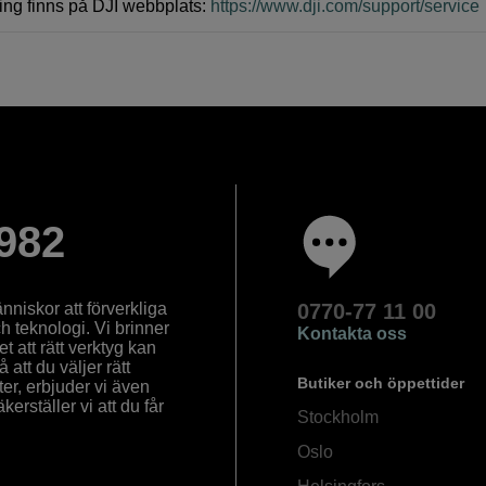
ring finns på DJI webbplats:
https://www.dji.com/support/service
982
nniskor att förverkliga
0770-77 11 00
ch teknologi. Vi brinner
Kontakta oss
 att rätt verktyg kan
å att du väljer rätt
Butiker och öppettider
ter, erbjuder vi även
rställer vi att du får
Stockholm
Oslo