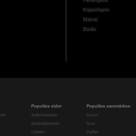
Helsingfors
Köpenhamn
Malmö
Borås
Populära sidor
Populära varumärken
hoto
Systemkameror
Canon
Kompaktkameror
Sony
Objektiv
Fujifilm