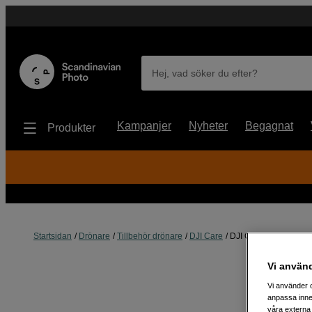
Hej, vad söker du efter?
Kampanjer
Nyheter
Begagnat
Produkter
Startsidan
Drönare
Tillbehör drönare
DJI Care
DJI Care Card 1 Year
Vi använ
Vi använder c
anpassa inne
våra externa 