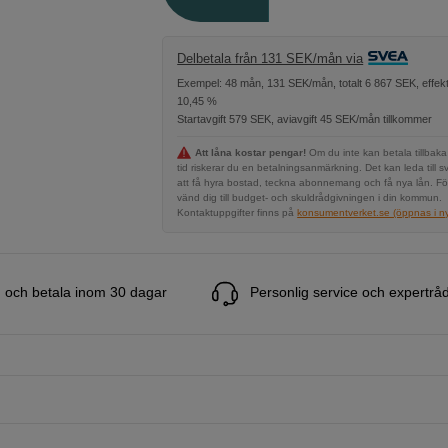
Delbetala från 131 SEK/mån via
Exempel: 48 mån, 131 SEK/mån, totalt 6 867 SEK, effekt
10,45 %
Startavgift 579 SEK, aviavgift 45 SEK/mån tillkommer
Att låna kostar pengar!
Om du inte kan betala tillbaka
tid riskerar du en betalningsanmärkning. Det kan leda till s
att få hyra bostad, teckna abonnemang och få nya lån. Fö
vänd dig till budget- och skuldrådgivningen i din kommun.
Kontaktuppgifter finns på
konsumentverket.se (öppnas i ny 
 och betala inom 30 dagar
Personlig service och expertrå