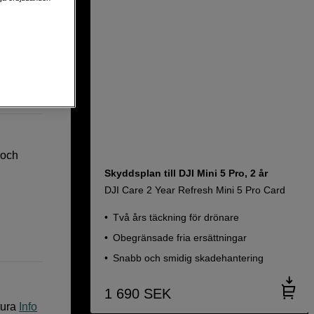
 SE) EU
 och
Skyddsplan till DJI Mini 5 Pro, 2 år
DJI Care 2 Year Refresh Mini 5 Pro Card
Två års täckning för drönare
Obegränsade fria ersättningar
Snabb och smidig skadehantering
1 690
SEK
tura
Info