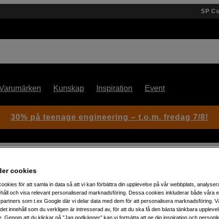
SP C
Varumärken
Kunskap
Inspiration
Event
30% på teenage engineering – t.o.m. fredag 7/8!
ear Plan (Osmo Mobile SE) EU
der cookies
ookies för att samla in data så att vi kan förbättra din upplevelse på vår webbplats, analysera
håll och visa relevant personaliserad marknadsföring. Dessa cookies inkluderar både våra 
Artikelnummer: 1057436
partners som t.ex Google där vi delar data med dem för att personalisera marknadsföring. Vå
ig det innehåll som du verkligen är intresserad av, för att du ska få den bästa tänkbara uppleve
Skyddsplan till DJI Osmo Mob
e. Genom att du klickar på ”Jag godkänner” kan vi fortsätta att ge dig inspiration och person