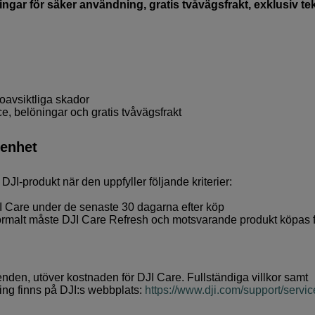
öningar för säker användning, gratis tvåvägsfrakt, exklusiv te
 oavsiktliga skador
ice, belöningar och gratis tvåvägsfrakt
 enhet
DJI-produkt när den uppfyller följande kriterier:
 Care under de senaste 30 dagarna efter köp
n normalt måste DJI Care Refresh och motsvarande produkt köpas 
enden, utöver kostnaden för DJI Care. Fullständiga villkor samt
ring finns på DJI:s webbplats:
https://www.dji.com/support/servic