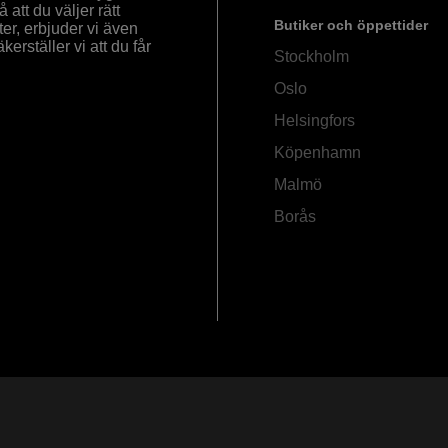
å att du väljer rätt
Butiker och öppettider
ter, erbjuder vi även
rställer vi att du får
Stockholm
Oslo
Helsingfors
Köpenhamn
Malmö
Borås