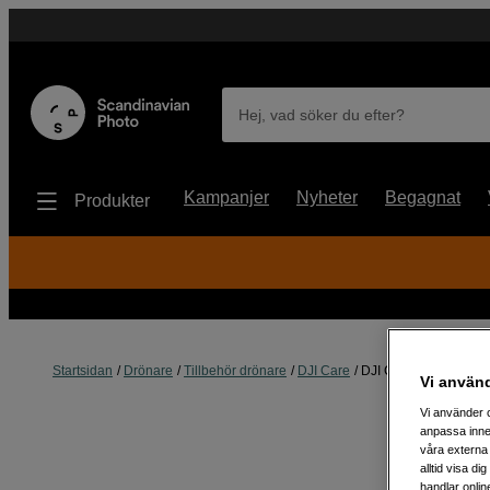
Hej, vad söker du efter?
Kampanjer
Nyheter
Begagnat
Produkter
Startsidan
Drönare
Tillbehör drönare
DJI Care
DJI Care Refresh 1-Y
Vi använ
Vi använder c
anpassa inne
våra externa 
alltid visa d
handlar onlin