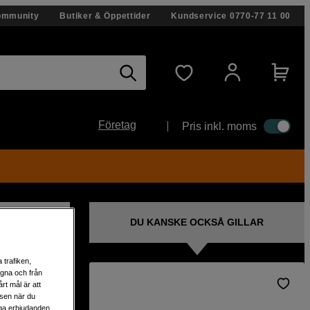
ommunity
Butiker & Öppettider
Kundservice
0770-77 11 00
Företag
Pris inkl. moms
DU KANSKE OCKSÅ GILLAR
 trafiken,
egna och från
rt mål är att
lsen när du
ile
liga erbjudanden