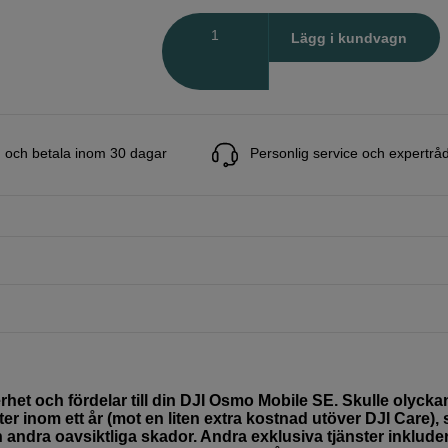
Antal
Lägg i kundvagn
 och betala inom 30 dagar
Personlig service och expertrå
het och fördelar till din DJI Osmo Mobile SE. Skulle olycka
ter inom ett år (mot en liten extra kostnad utöver DJI Care),
h andra oavsiktliga skador. Andra exklusiva tjänster inklude