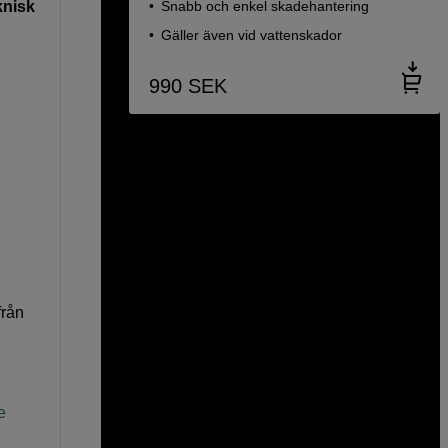
Snabb och enkel skadehantering
knisk
Gäller även vid vattenskador
990
SEK
från
e