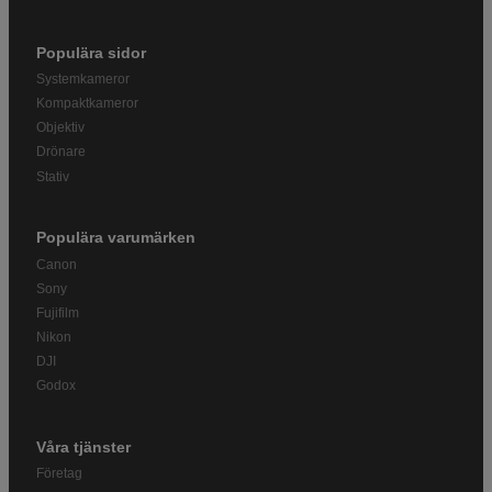
Populära sidor
Systemkameror
Kompaktkameror
Objektiv
Drönare
Stativ
Populära varumärken
Canon
Sony
Fujifilm
Nikon
DJI
Godox
Våra tjänster
Företag