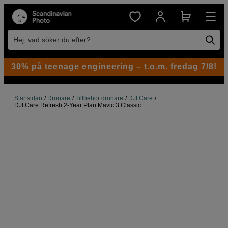
Hej, vad söker du efter?
30% på teenage engineering – t.o.m. fredag 7/8!
Startsidan
Drönare
Tillbehör drönare
DJI Care
DJI Care Refresh 2-Year Plan Mavic 3 Classic