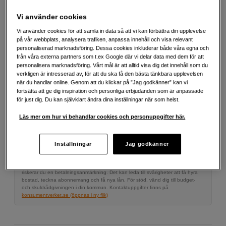
Erbjuder professionella och effektiva reparationer
Vi använder cookies
Mer information
Vi använder cookies för att samla in data så att vi kan förbättra din upplevelse
på vår webbplats, analysera trafiken, anpassa innehåll och visa relevant
personaliserad marknadsföring. Dessa cookies inkluderar både våra egna och
2 990
SEK
från våra externa partners som t.ex Google där vi delar data med dem för att
personalisera marknadsföring. Vårt mål är att alltid visa dig det innehåll som du
verkligen är intresserad av, för att du ska få den bästa tänkbara upplevelsen
Antal
när du handlar online. Genom att du klickar på ”Jag godkänner” kan vi
Lägg i kundvagn
fortsätta att ge dig inspiration och personliga erbjudanden som är anpassade
för just dig. Du kan självklart ändra dina inställningar när som helst.
Läs mer om hur vi behandlar cookies och personuppgifter här.
Delbetala från 121 SEK/mån via
Exempel: 48 mån, 121 SEK/mån, totalt 6 387 SEK, effektiv ränta 10,45 %
Inställningar
Jag godkänner
Startavgift 579 SEK, aviavgift 45 SEK/mån tillkommer
Att låna kostar pengar!
Om du inte kan betala tillbaka skulden i tid
riskerar du en betalningsanmärkning. Det kan leda till svårigheter att få hyra
bostad, teckna abonnemang och få nya lån. För stöd, vänd dig till budget-
och skuldrådgivningen i din kommun. Kontaktuppgifter finns på
konsumentverket.se (öppnas i ny flik)