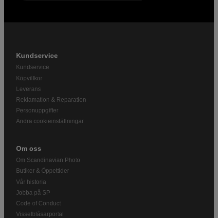
Kundservice
Kundservice
Köpvillkor
Leverans
Reklamation & Reparation
Personuppgifter
Ändra cookieinställningar
Om oss
Om Scandinavian Photo
Butiker & Öppettider
Vår historia
Jobba på SP
Code of Conduct
Visselblåsarportal