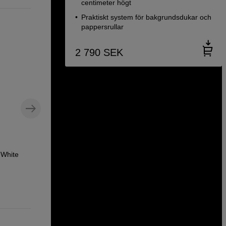
centimeter högt
Praktiskt system för bakgrundsdukar och
pappersrullar
2 790
SEK
Bakgrund Storm Grey 2,72x11m #05
 White
Colorama Bakgrund Storm Grey
2,72x11m #05
1 190
SEK