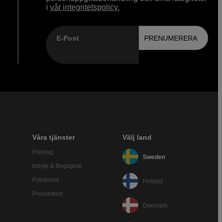
i
vår integritetspolicy.
E-Post
PRENUMERERA
Våra tjänster
Välj land
Företag
Sweden
Inbyte & Begagnat
Fotokonst
Finland
Presentkort
Denmark