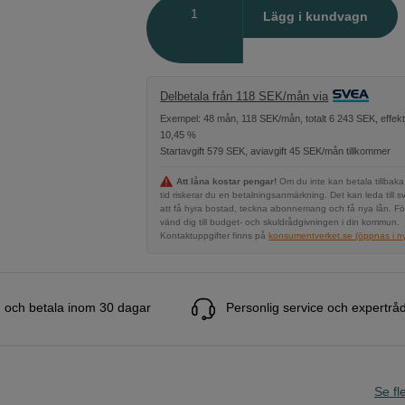
Antal
Lägg i kundvagn
Delbetala från 118 SEK/mån via
Exempel: 48 mån, 118 SEK/mån, totalt 6 243 SEK, effekt
10,45 %
Startavgift 579 SEK, aviavgift 45 SEK/mån tillkommer
Att låna kostar pengar!
Om du inte kan betala tillbaka
tid riskerar du en betalningsanmärkning. Det kan leda till s
att få hyra bostad, teckna abonnemang och få nya lån. Fö
vänd dig till budget- och skuldrådgivningen i din kommun.
Kontaktuppgifter finns på
konsumentverket.se (öppnas i ny 
 och betala inom 30 dagar
Personlig service och expertrå
Se fle