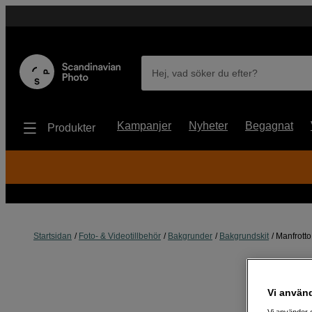
Hej, vad söker du efter?
Kampanjer
Nyheter
Begagnat
Produkter
Startsidan
Foto- & Videotillbehör
Bakgrunder
Bakgrundskit
Manfrotto
Vi använ
Vi använder c