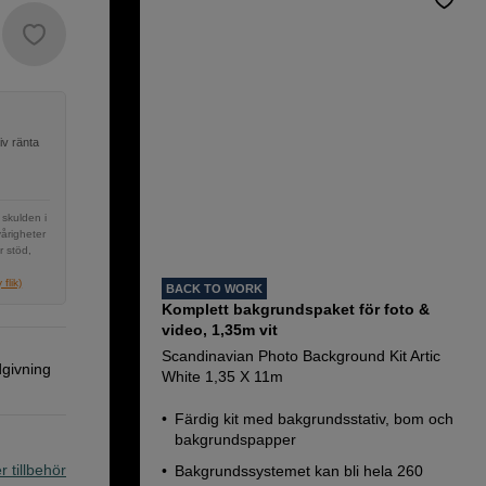
iv ränta
 skulden i
vårigheter
r stöd,
flik)
BACK TO WORK
Komplett bakgrundspaket för foto &
video, 1,35m vit
Scandinavian Photo Background Kit Artic
dgivning
White 1,35 X 11m
Färdig kit med bakgrundsstativ, bom och
bakgrundspapper
r tillbehör
Bakgrundssystemet kan bli hela 260