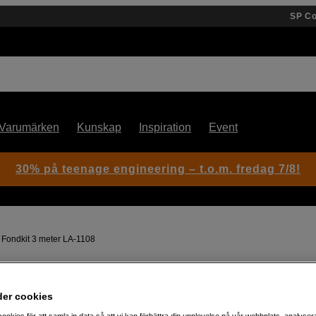
SP C
Varumärken
Kunskap
Inspiration
Event
30% på teenage engineering – t.o.m. fredag 7/8!
 Fondkit 3 meter LA-1108
Artikelnummer: 306276
der cookies
Fondkit för pappers- och
ookies för att samla in data så att vi kan förbättra din upplevelse på vår webbplats, analysera