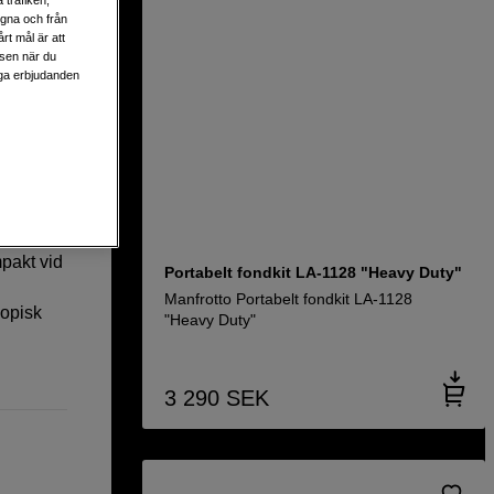
egna och från
rt mål är att
lsen när du
liga erbjudanden
 (2,72m),
pakt vid
Portabelt fondkit LA-1128 "Heavy Duty"
Manfrotto Portabelt fondkit LA-1128
kopisk
"Heavy Duty"
3 290
SEK