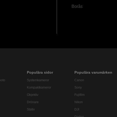
Borås
Populära sidor
Populära varumärken
hoto
Systemkameror
Canon
Kompaktkameror
Sony
Objektiv
Fujifilm
Drönare
Nikon
Stativ
DJI
Godox