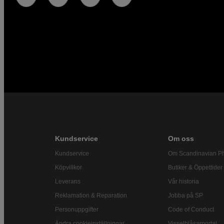
Kundservice
Om oss
Kundservice
Om Scandinavian P
Köpvillkor
Butiker & Öppettider
Leverans
Vår historia
Reklamation & Reparation
Jobba på SP
Personuppgifter
Code of Conduct
Ändra cookieinställningar
Visselblåsarportal