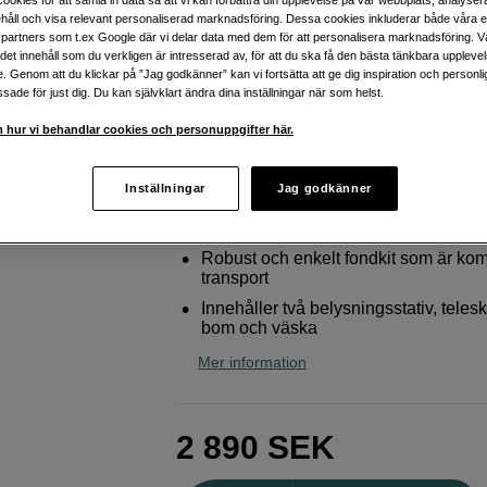
tygbakgrunder
håll och visa relevant personaliserad marknadsföring. Dessa cookies inkluderar både våra 
partners som t.ex Google där vi delar data med dem för att personalisera marknadsföring. Vå
Manfrotto
Fondkit 3 meter LA-1108
ig det innehåll som du verkligen är intresserad av, för att du ska få den bästa tänkbara uppleve
e. Genom att du klickar på ”Jag godkänner” kan vi fortsätta att ge dig inspiration och person
ade för just dig. Du kan självklart ändra dina inställningar när som helst.
Webblager
:
Finns i lager
 hur vi behandlar cookies och personuppgifter här.
Butikslager
:
Visa butik
Inställningar
Jag godkänner
Klarar pappersbakgrunder i fullbredd
tyg och mindre pappersbakgrunder
Robust och enkelt fondkit som är kom
transport
Innehåller två belysningsstativ, teles
bom och väska
Mer information
2 890
SEK