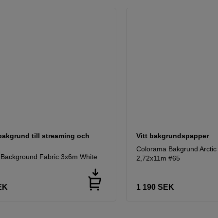
bakgrund till streaming och
Vitt bakgrundspapper
Colorama Bakgrund Arctic
 Background Fabric 3x6m White
2,72x11m #65
EK
1 190
SEK