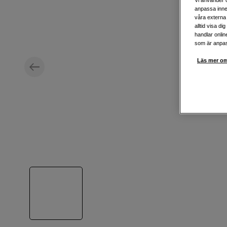
anpassa inne
våra externa 
alltid visa d
handlar onlin
som är anpass
Läs mer om