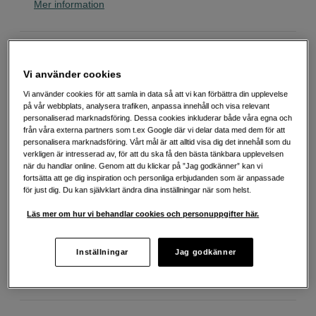
Mer information
Välj variant
Vi använder cookies
Vi använder cookies för att samla in data så att vi kan förbättra din upplevelse
på vår webbplats, analysera trafiken, anpassa innehåll och visa relevant
personaliserad marknadsföring. Dessa cookies inkluderar både våra egna och
från våra externa partners som t.ex Google där vi delar data med dem för att
2-pack
10-pack
personalisera marknadsföring. Vårt mål är att alltid visa dig det innehåll som du
verkligen är intresserad av, för att du ska få den bästa tänkbara upplevelsen
när du handlar online. Genom att du klickar på ”Jag godkänner” kan vi
fortsätta att ge dig inspiration och personliga erbjudanden som är anpassade
119
SEK
för just dig. Du kan självklart ändra dina inställningar när som helst.
Handla tryggt med delbetalning eller faktura
Info
Läs mer om hur vi behandlar cookies och personuppgifter här.
Antal
Lägg i kundvagn
Inställningar
Jag godkänner