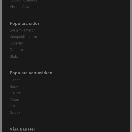
Code of Conduct
Visselblåsarportal
Populära sidor
Systemkameror
Kompaktkameror
Objektiv
Drönare
Stativ
Populära varumärken
Canon
Sony
Fujifilm
Nikon
DJI
Godox
Våra tjänster