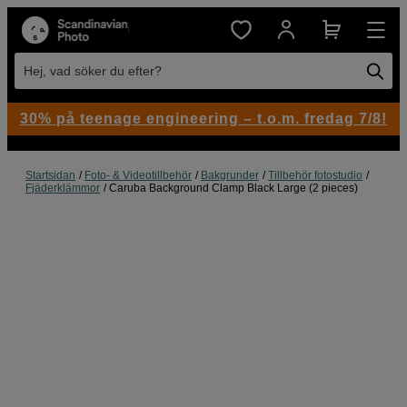
Hej, vad söker du efter?
30% på teenage engineering – t.o.m. fredag 7/8!
Startsidan
Foto- & Videotillbehör
Bakgrunder
Tillbehör fotostudio
Fjäderklämmor
Caruba Background Clamp Black Large (2 pieces)