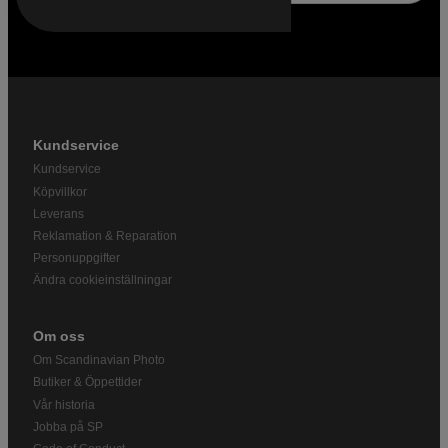
Kundservice
Kundservice
Köpvillkor
Leverans
Reklamation & Reparation
Personuppgifter
Ändra cookieinställningar
Om oss
Om Scandinavian Photo
Butiker & Öppettider
Vår historia
Jobba på SP