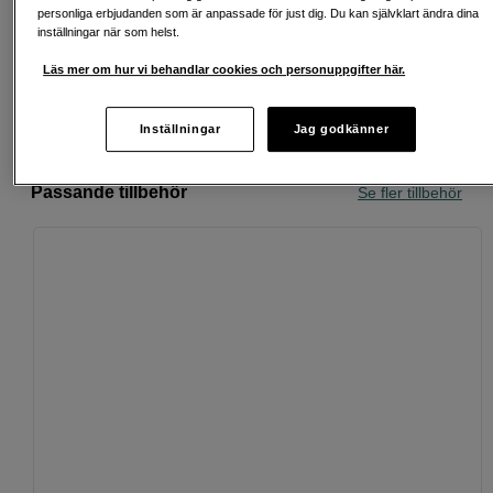
Fri frakt vid köp över 1 500 kronor
personliga erbjudanden som är anpassade för just dig. Du kan självklart ändra dina
inställningar när som helst.
Köp nu och betala inom 30 dagar
Läs mer om hur vi behandlar cookies och personuppgifter här.
Personlig service och expertrådgivning
Inställningar
Jag godkänner
Passande tillbehör
Se fler tillbehör