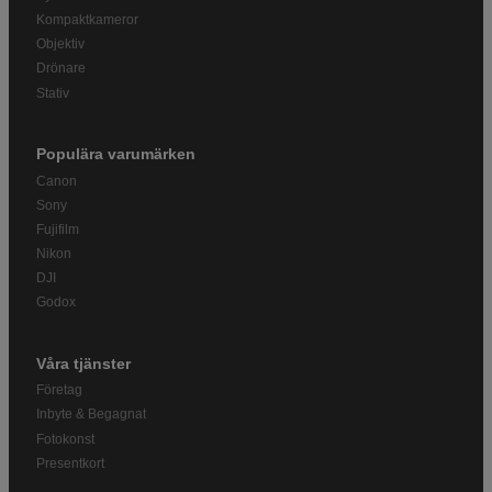
Kompaktkameror
Objektiv
Drönare
Stativ
Populära varumärken
Canon
Sony
Fujifilm
Nikon
DJI
Godox
Våra tjänster
Företag
Inbyte & Begagnat
Fotokonst
Presentkort