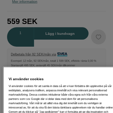
Mer information
559
SEK
Antal
Lägg i kundvagn
Delbetala från 92 SEK/mån via
Exempel: 12 mån, 92 SEK/mån, totalt 1 599 SEK, effektiv ränta 0,00 %
Startavgift 495 SEK, aviavgift 45 SEK/mån tillkommer
Att låna kostar pengar!
Om du inte kan betala tillbaka skulden i tid
riskerar du en betalningsanmärkning. Det kan leda till svårigheter att få hyra
Vi använder cookies
bostad, teckna abonnemang och få nya lån. För stöd, vänd dig till budget-
och skuldrådgivningen i din kommun. Kontaktuppgifter finns på
Vi använder cookies för att samla in data så att vi kan förbättra din upplevelse på vår
konsumentverket.se (öppnas i ny flik)
webbplats, analysera trafiken, anpassa innehåll och visa relevant personaliserad
marknadsföring. Dessa cookies inkluderar både våra egna och från våra externa
partners som t.ex Google där vi delar data med dem för att personalisera
marknadsföring. Vårt mål är att alltid visa dig det innehåll som du verkligen är
intresserad av, för att du ska få den bästa tänkbara upplevelsen när du handlar online
Genom att du klickar på ”Jag godkänner” kan vi fortsätta att ge dig inspiration och