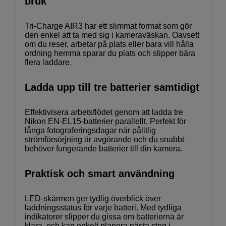
bruk
Tri-Charge AIR3 har ett slimmat format som gör
den enkel att ta med sig i kameraväskan. Oavsett
om du reser, arbetar på plats eller bara vill hålla
ordning hemma sparar du plats och slipper bära
flera laddare.
Ladda upp till tre batterier samtidigt
Effektivisera arbetsflödet genom att ladda tre
Nikon EN-EL15-batterier parallellt. Perfekt för
långa fotograferingsdagar när pålitlig
strömförsörjning är avgörande och du snabbt
behöver fungerande batterier till din kamera.
Praktisk och smart användning
LED-skärmen ger tydlig överblick över
laddningsstatus för varje batteri. Med tydliga
indikatorer slipper du gissa om batterierna är
klara, och kan enkelt planera nästa steg i