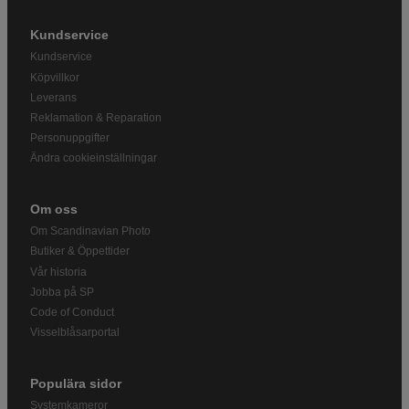
Kundservice
Kundservice
Köpvillkor
Leverans
Reklamation & Reparation
Personuppgifter
Ändra cookieinställningar
Om oss
Om Scandinavian Photo
Butiker & Öppettider
Vår historia
Jobba på SP
Code of Conduct
Visselblåsarportal
Populära sidor
Systemkameror