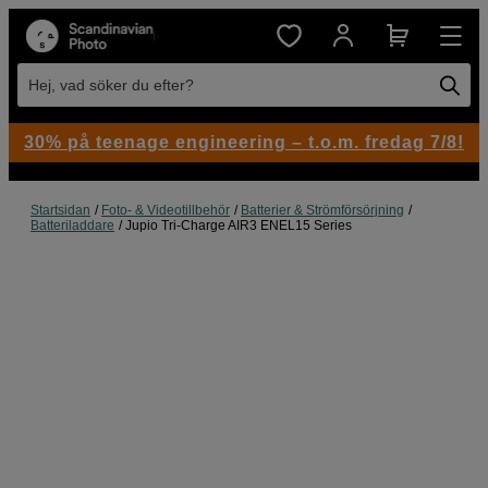
Hej, vad söker du efter?
30% på teenage engineering – t.o.m. fredag 7/8!
Startsidan
Foto- & Videotillbehör
Batterier & Strömförsörjning
Batteriladdare
Jupio Tri-Charge AIR3 ENEL15 Series