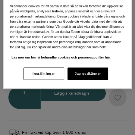
Vi använder cookies för att samla in data så att vi kan förbättra din upplevelse
på vår webbplats, analysera trafiken, anpassa innehåll och visa relevant
personaliserad marknadsföring. Dessa cookies inkluderar både våra egna och
Välj variant
från våra externa partners som t.ex Google där vi delar data med dem för att
personalisera marknadsföring. Vårt mål är att alltid visa dig det innehåll som du
verkligen är intresserad av, för att du ska få den bästa tänkbara upplevelsen
när du handlar online. Genom att du klickar på ”Jag godkänner” kan vi
fortsätta att ge dig inspiration och personliga erbjudanden som är anpassade
för just dig. Du kan självklart ändra dina inställningar när som helst.
Large
Medium
X-large
Läs mer om hur vi behandlar cookies och personuppgifter här.
489
SEK
Inställningar
Jag godkänner
Handla tryggt med delbetalning eller faktura
Info
Antal
Lägg i kundvagn
Fri frakt vid köp över 1 500 kronor