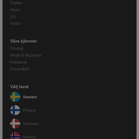
Fujifilm
Nikon
DJI
Godox
Våra tjänster
Företag
Inbyte & Begagnat
Fotokonst
Presentkort
Välj land
Sweden
Finland
Denmark
Norway