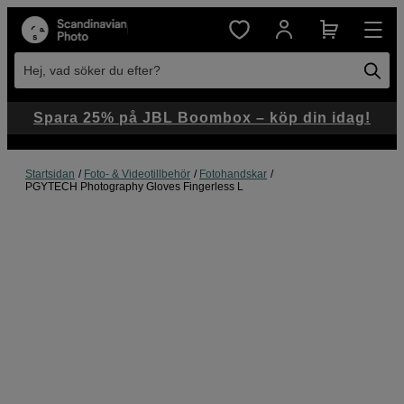
Hej, vad söker du efter?
Spara 25% på JBL Boombox – köp din idag!
Startsidan
Foto- & Videotillbehör
Fotohandskar
PGYTECH Photography Gloves Fingerless L