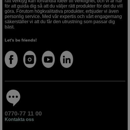
rätt verktyg kan förvandla idéer till verklighet, och vi är här
för att guida dig så att du väljer rätt produkter för det du vill
göra. Förutom högkvalitativa produkter, erbjuder vi även
personlig service. Med vår expertis och vårt engagemang
säkerställer vi att du får den utrustning som passar dig
bäst.
Let's be friends!
0770-77 11 00
Kontakta oss