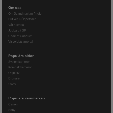
Om oss
Om Scandinavian Photo
Butiker & Öppettider
Vår historia
Jobba på SP
Code of Conduct
Visselblåsarportal
Populära sidor
Systemkameror
Kompaktkameror
Objektiv
Drönare
Stativ
Populära varumärken
Canon
Sony