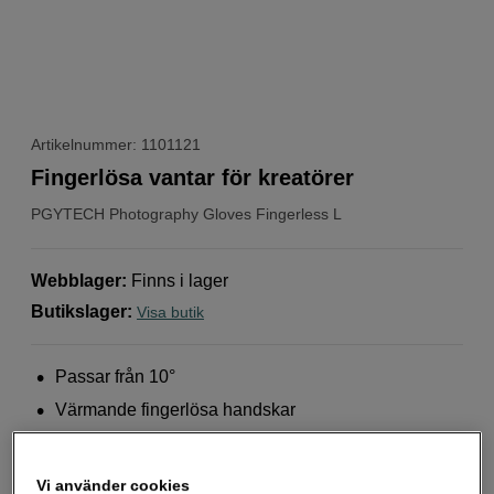
Artikelnummer: 1101121
Fingerlösa vantar för kreatörer
PGYTECH
Photography Gloves Fingerless L
Webblager
:
Finns i lager
Butikslager
:
Visa butik
Passar från 10°
Värmande fingerlösa handskar
Meshtyg som andas
Mer information
Vi använder cookies