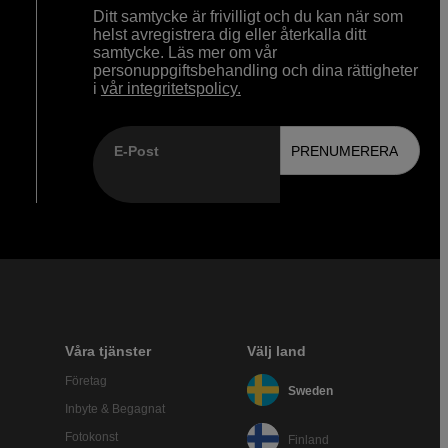
Ditt samtycke är frivilligt och du kan när som
helst avregistrera dig eller återkalla ditt
samtycke. Läs mer om vår
personuppgiftsbehandling och dina rättigheter
i
vår integritetspolicy.
E-Post
PRENUMERERA
Våra tjänster
Välj land
Företag
Sweden
Inbyte & Begagnat
Fotokonst
Finland