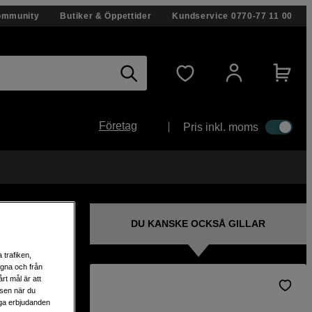
ommunity
Butiker & Öppettider
Kundservice
0770-77 11 00
Företag
Pris inkl. moms
DU KANSKE OCKSÅ GILLAR
 trafiken,
egna och från
rt mål är att
lsen när du
 /
liga erbjudanden