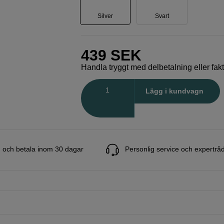
Silver
Svart
439
SEK
Handla tryggt med delbetalning eller fak
Antal
Lägg i kundvagn
 och betala inom 30 dagar
Personlig service och expertrå