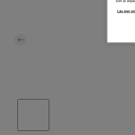
som är anpass
Läs mer om