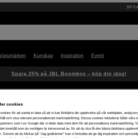
SP C
Varumärken
Kunskap
Inspiration
Event
Spara 25% på JBL Boombox – köp din idag!
der cookies
Rig 4555 L-Shape Grip for Fujifilm X100VI / X100V Silver
ookies för att samla in data så att vi kan förbättra din upplevelse på vår webbplats, analysera
håll och visa relevant personaliserad marknadsföring. Dessa cookies inkluderar både våra 
partners som t.ex Google där vi delar data med dem för att personalisera marknadsföring. Vå
Artikelnummer: 1100129
ig det innehåll som du verkligen är intresserad av, för att du ska få den bästa tänkbara uppleve
Handgrepp till Fujifilm X100VI
e. Genom att du klickar på ”Jag godkänner” kan vi fortsätta att ge dig inspiration och person