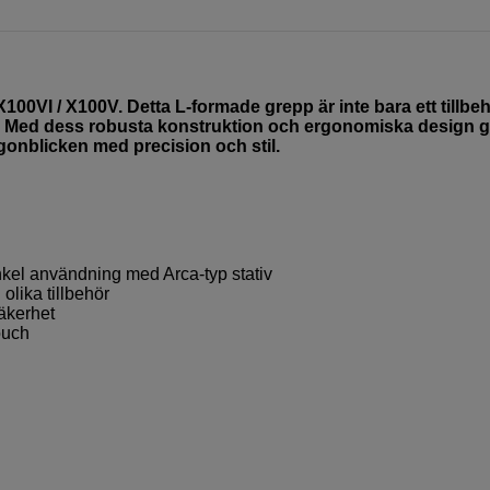
100VI / X100V. Detta L-formade grepp är inte bara ett tillbe
0V. Med dess robusta konstruktion och ergonomiska design g
gonblicken med precision och stil.
kel användning med Arca-typ stativ
olika tillbehör
äkerhet
ouch