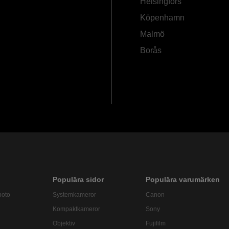
Helsingfors
Köpenhamn
Malmö
Borås
Populära sidor
Populära varumärken
hoto
Systemkameror
Canon
Kompaktkameror
Sony
Objektiv
Fujifilm