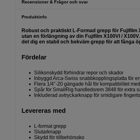
Recensioner & Frågor och svar
Produktinfo
Robust och praktiskt L-Formad grepp för Fujifilm X
utan en förlängning av din Fujifilm X100VI / X10
det dig en stabil och bekväm grepp för att fånga ö
Fördelar
Silikonskydd förhindrar repor och skador
Inbyggd Arca-Swiss snabbkopplingsplatta för en
Flera 1/4"-20 gängade hål för kompatibilitet med 
Spår för SmallRig handledsrem 3848 för extra s
Inkluderad avtryckarknapp för smidigare fingert
Levereras med
L-format grepp
Slutarknapp
Skydd för tillbehörssko