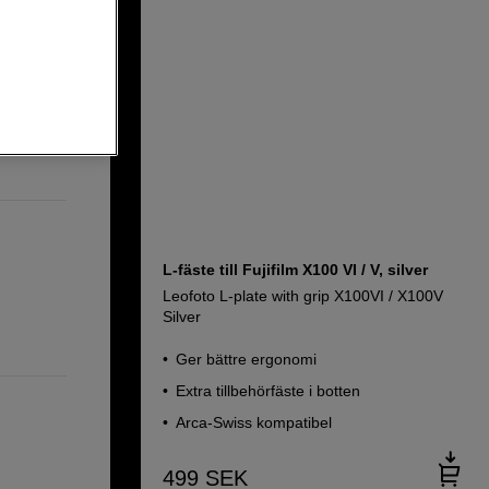
VI /
L-fäste till Fujifilm X100 VI / V, silver
Leofoto L-plate with grip X100VI / X100V
Silver
Ger bättre ergonomi
Extra tillbehörfäste i botten
Arca-Swiss kompatibel
499
SEK