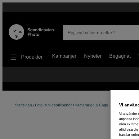
Hej, vad söker du efter?
Kampanjer
Nyheter
Begagnat
Produkter
Vi använ
Startsidan
Foto- & Videotillbehör
Kamerarigg & Cage
L-bracket
Small
Vi använder c
anpassa inne
våra externa 
alltid visa d
handlar onlin