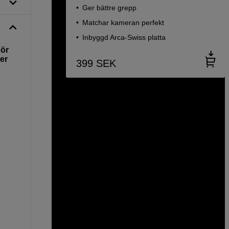
Ger bättre grepp
Matchar kameran perfekt
Inbyggd Arca-Swiss platta
hör
er
399
SEK