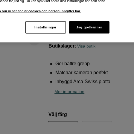
ade för just dig. Du kan självklart ändra dina inställningar när som helst.
X100V, Silver
 hur vi behandlar cookies och personuppgifter här.
SmallRig
4555 L-Shape Grip for Fujifilm X100
X100V Silver
Inställningar
Jag godkänner
Webblager
:
Finns i lager
Butikslager
:
Visa butik
Ger bättre grepp
Matchar kameran perfekt
Inbyggd Arca-Swiss platta
Mer information
Välj färg