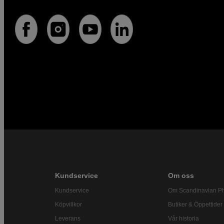
Kundservice
Om oss
Kundservice
Om Scandinavian P
Köpvillkor
Butiker & Öppettider
Leverans
Vår historia