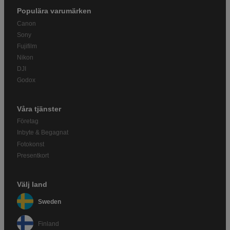
Populära varumärken
Canon
Sony
Fujifilm
Nikon
DJI
Godox
Våra tjänster
Företag
Inbyte & Begagnat
Fotokonst
Presentkort
Välj land
Sweden
Finland