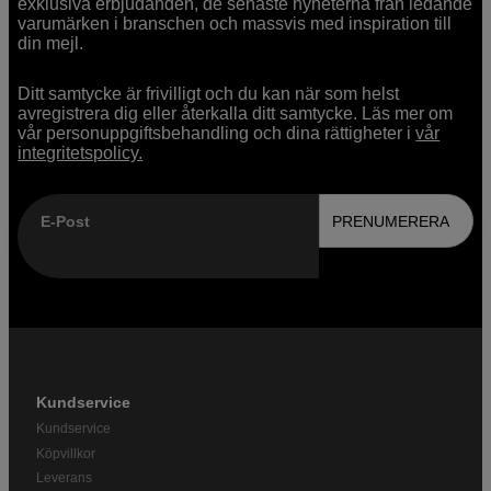
exklusiva erbjudanden, de senaste nyheterna från ledande
varumärken i branschen och massvis med inspiration till
din mejl.
Ditt samtycke är frivilligt och du kan när som helst
avregistrera dig eller återkalla ditt samtycke. Läs mer om
vår personuppgiftsbehandling och dina rättigheter i
vår
integritetspolicy.
E-Post
PRENUMERERA
Kundservice
Kundservice
Köpvillkor
Leverans