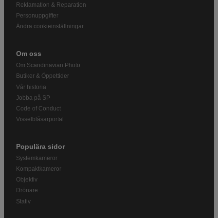
Reklamation & Reparation
Personuppgifter
Ändra cookieinställningar
Om oss
Om Scandinavian Photo
Butiker & Öppettider
Vår historia
Jobba på SP
Code of Conduct
Visselblåsarportal
Populära sidor
Systemkameror
Kompaktkameror
Objektiv
Drönare
Stativ