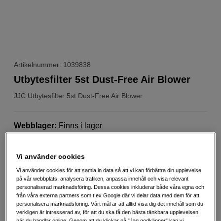
Artikelnummer: 1039838
Utbytesfilter 5st Dust-Free Air Blower
JJC
Utbytesfilter 5st Dust-Free Air Blower
Webblager
:
Finns i lager
Butikslager
:
Visa butik
Vi använder cookies
99
SEK
Vi använder cookies för att samla in data så att vi kan förbättra din upplevelse
på vår webbplats, analysera trafiken, anpassa innehåll och visa relevant
Handla tryggt med delbetalning eller faktura
Info
personaliserad marknadsföring. Dessa cookies inkluderar både våra egna och
från våra externa partners som t.ex Google där vi delar data med dem för att
Antal
Lägg i kundvagn
personalisera marknadsföring. Vårt mål är att alltid visa dig det innehåll som du
verkligen är intresserad av, för att du ska få den bästa tänkbara upplevelsen
när du handlar online. Genom att du klickar på ”Jag godkänner” kan vi