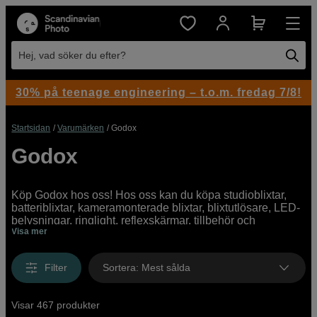
Hej, vad söker du efter?
30% på teenage engineering – t.o.m. fredag 7/8!
Startsidan
Varumärken
Godox
Godox
Köp Godox hos oss! Hos oss kan du köpa studioblixtar,
batteriblixtar, kameramonterade blixtar, blixtutlösare, LED-
belysningar, ringlight, reflexskärmar, tillbehör och
Visa mer
ljusformare som softboxar och paraplyer från Godox både
online och i butik. Vi har ett brett utbud av Godoxprodukter
för alla fotografer, oavsett om du fotar i studio eller på
Filter
Sortera
:
Mest sålda
location.
Visar 467 produkter