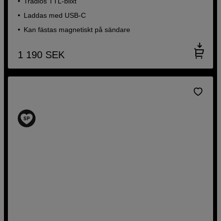
Trådlös TTL-blixt
Laddas med USB-C
Kan fästas magnetiskt på sändare
1 190
SEK