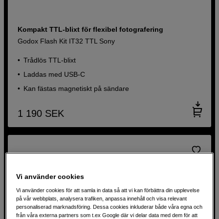
Kompakt TTL-blixt för flexibel fotografering
Godox Flash Kit IT32 TTL Sony
Trådlös TTL-blixt
Laddas med USB-C
Kan fästas magnetiskt på sändare
1 190
SEK
Vi använder cookies
Vi använder cookies för att samla in data så att vi kan förbättra din upplevelse
på vår webbplats, analysera trafiken, anpassa innehåll och visa relevant
personaliserad marknadsföring. Dessa cookies inkluderar både våra egna och
från våra externa partners som t.ex Google där vi delar data med dem för att