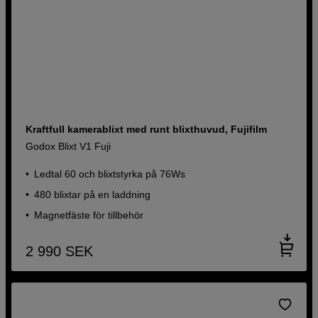
Kraftfull kamerablixt med runt blixthuvud, Fujifilm
Godox Blixt V1 Fuji
Ledtal 60 och blixtstyrka på 76Ws
480 blixtar på en laddning
Magnetfäste för tillbehör
2 990
SEK