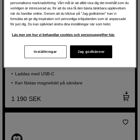
personalisera marknadsföring. Vårt mål är att alltid visa dig det innehåll som du
verkligen är intresserad av, för att du ska få den bästa tänkbara upplevelsen
när du handlar online. Genom att du klickar på ”Jag godkänner” kan vi
fortsätta att ge dig inspiration och personliga erbjudanden som är anpassade
för just dig. Du kan självklart ändra dina inställningar när som helst.
Läs mer om hur vi behandlar cookies och personuppgifter här.
Kompakt TTL-blixt för flexibel fotografering
Inställningar
Jag godkänner
Godox Flash Kit IT32 TTL Fujifilm
Trådlös TTL-blixt
Laddas med USB-C
Kan fästas magnetiskt på sändare
1 190
SEK