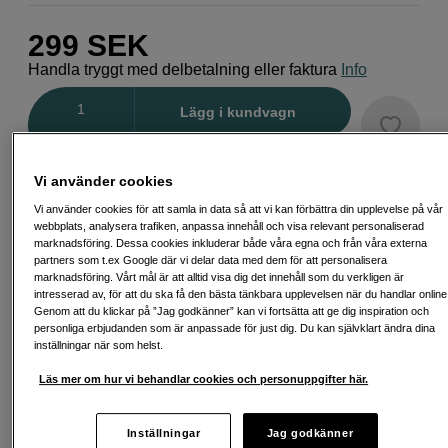
299
SEK
Handla tryggt med delbetalning eller faktura
Info
Antal
Lägg i kundvagn
Vi använder cookies
Vi gillar
Vi använder cookies för att samla in data så att vi kan förbättra din upplevelse på vår
Det här är en produkt som vi tycker om extra
webbplats, analysera trafiken, anpassa innehåll och visa relevant personaliserad
mycket. Håll utkik efter symbolen för fler av våra
marknadsföring. Dessa cookies inkluderar både våra egna och från våra externa
utvalda favoriter.
partners som t.ex Google där vi delar data med dem för att personalisera
marknadsföring. Vårt mål är att alltid visa dig det innehåll som du verkligen är
Läs mer
intresserad av, för att du ska få den bästa tänkbara upplevelsen när du handlar online
Genom att du klickar på ”Jag godkänner” kan vi fortsätta att ge dig inspiration och
personliga erbjudanden som är anpassade för just dig. Du kan självklart ändra dina
inställningar när som helst.
Läs mer om hur vi behandlar cookies och personuppgifter här.
Fri frakt vid köp över 1 500 kronor
Köp nu och betala inom 30 dagar
Inställningar
Jag godkänner