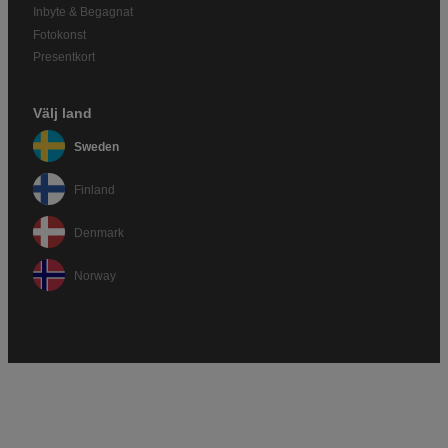
Inbyte & Begagnat
Fotokonst
Presentkort
Välj land
Sweden
Finland
Denmark
Norway