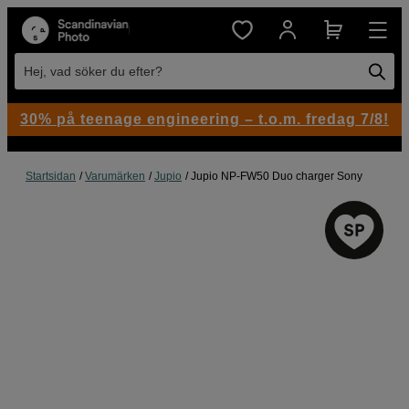
Hej, vad söker du efter?
30% på teenage engineering – t.o.m. fredag 7/8!
Startsidan
Varumärken
Jupio
Jupio NP-FW50 Duo charger Sony