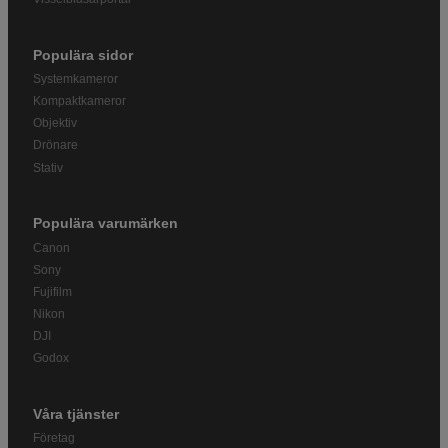
Populära sidor
Systemkameror
Kompaktkameror
Objektiv
Drönare
Stativ
Populära varumärken
Canon
Sony
Fujifilm
Nikon
DJI
Godox
Våra tjänster
Företag