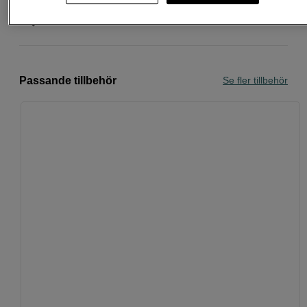
Personlig service och expertrådgivning
Passande tillbehör
Se fler tillbehör