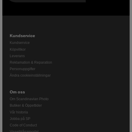
Kundservice
Kundservice
Köpvillkor
Leverans
Reklamation & Reparation
Personuppgifter
Ändra cookieinställningar
Om oss
Om Scandinavian Photo
Butiker & Öppettider
Vår historia
Jobba på SP
Code of Conduct
Visselblåsarportal