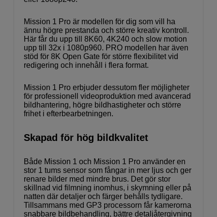
Mission 1 Pro är modellen för dig som vill ha
ännu högre prestanda och större kreativ kontroll.
Här får du upp till 8K60, 4K240 och slow motion
upp till 32x i 1080p960. PRO modellen har även
stöd för 8K Open Gate för större flexibilitet vid
redigering och innehåll i flera format.
Mission 1 Pro erbjuder dessutom fler möjligheter
för professionell videoproduktion med avancerad
bildhantering, högre bildhastigheter och större
frihet i efterbearbetningen.
Skapad för hög bildkvalitet
Både Mission 1 och Mission 1 Pro använder en
stor 1 tums sensor som fångar in mer ljus och ger
renare bilder med mindre brus. Det gör stor
skillnad vid filmning inomhus, i skymning eller på
natten där detaljer och färger behålls tydligare.
Tillsammans med GP3 processorn får kamerorna
snabbare bildbehandling, bättre detaljåtergivning