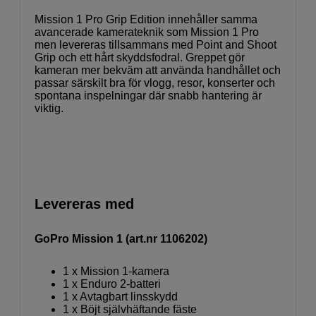
Mission 1 Pro Grip Edition innehåller samma
avancerade kamerateknik som Mission 1 Pro
men levereras tillsammans med Point and Shoot
Grip och ett hårt skyddsfodral. Greppet gör
kameran mer bekväm att använda handhållet och
passar särskilt bra för vlogg, resor, konserter och
spontana inspelningar där snabb hantering är
viktig.
Levereras med
GoPro Mission 1 (art.nr 1106202)
1 x Mission 1-kamera
1 x Enduro 2-batteri
1 x Avtagbart linsskydd
1 x Böjt självhäftande fäste