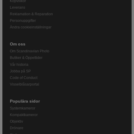
Köpvillkor
Leverans
Reklamation & Reparation
Personuppgifter
Ändra cookieinställningar
Om oss
Om Scandinavian Photo
Butiker & Öppettider
Vår historia
Jobba på SP
Code of Conduct
Visselblåsarportal
Populära sidor
Systemkameror
Kompaktkameror
Objektiv
Drönare