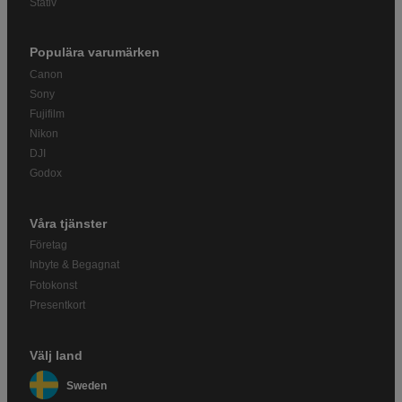
Stativ
Populära varumärken
Canon
Sony
Fujifilm
Nikon
DJI
Godox
Våra tjänster
Företag
Inbyte & Begagnat
Fotokonst
Presentkort
Välj land
Sweden