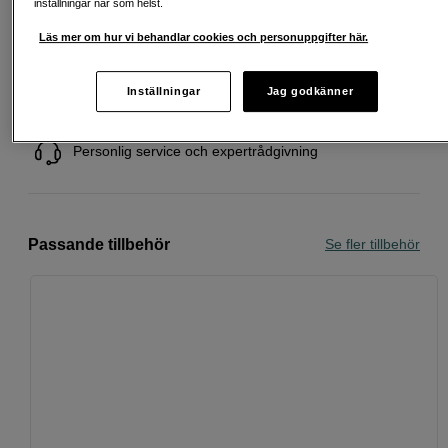
inställningar när som helst.
Läs mer om hur vi behandlar cookies och personuppgifter här.
Fri frakt vid köp över 1 500 kronor
Inställningar
Jag godkänner
Köp nu och betala inom 30 dagar
Personlig service och expertrådgivning
Passande tillbehör
Se fler tillbehör