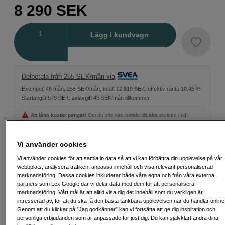
8 290
SEK
Antal
Lägg i kundvagn
Delbetala från 255 SEK/mån via
Exempel: 48 mån, 255 SEK/mån, totalt 12 819 SEK, effektiv ränta 10,45 %
Startavgift 579 SEK, aviavgift 45 SEK/mån tillkommer
Att låna kostar pengar!
Om du inte kan betala tillbaka skulden i tid
riskerar du en betalningsanmärkning. Det kan leda till svårigheter att få hyra
bostad, teckna abonnemang och få nya lån. För stöd, vänd dig till budget-
och skuldrådgivningen i din kommun. Kontaktuppgifter finns på
Vi använder cookies
konsumentverket.se (öppnas i ny flik)
Vi använder cookies för att samla in data så att vi kan förbättra din upplevelse på vår
webbplats, analysera trafiken, anpassa innehåll och visa relevant personaliserad
Back to Work
marknadsföring. Dessa cookies inkluderar både våra egna och från våra externa
Den här produkten ingår i vårt Back to Work-utbud
partners som t.ex Google där vi delar data med dem för att personalisera
– noggrant utvald för kreativa arbetsflöden.
marknadsföring. Vårt mål är att alltid visa dig det innehåll som du verkligen är
intresserad av, för att du ska få den bästa tänkbara upplevelsen när du handlar online
Läs mer
Genom att du klickar på ”Jag godkänner” kan vi fortsätta att ge dig inspiration och
personliga erbjudanden som är anpassade för just dig. Du kan självklart ändra dina