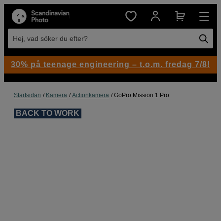
Hej, vad söker du efter?
30% på teenage engineering – t.o.m. fredag 7/8!
Startsidan
Kamera
Actionkamera
GoPro Mission 1 Pro
BACK TO WORK