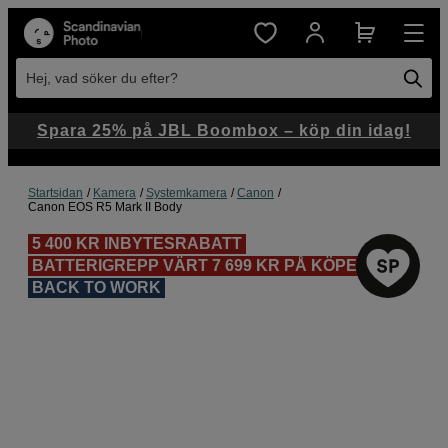
Hej, vad söker du efter?
Spara 25% på JBL Boombox – köp din idag!
Startsidan
Kamera
Systemkamera
Canon
Canon EOS R5 Mark II Body
5 400 KR INBYTESRABATT
BATTERIGREPP VÄRT 7 699 KR PÅ KÖPET
BACK TO WORK