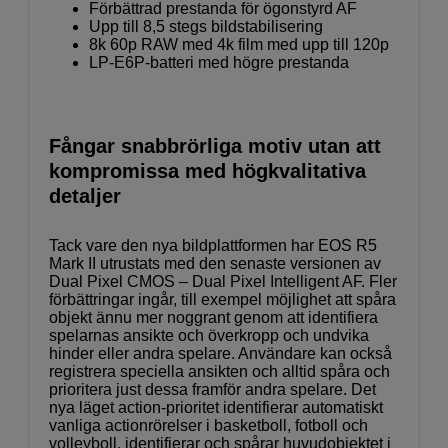
Förbättrad prestanda för ögonstyrd AF
Upp till 8,5 stegs bildstabilisering
8k 60p RAW med 4k film med upp till 120p
LP-E6P-batteri med högre prestanda
Fångar snabbrörliga motiv utan att
kompromissa med högkvalitativa
detaljer
Tack vare den nya bildplattformen har EOS R5
Mark II utrustats med den senaste versionen av
Dual Pixel CMOS – Dual Pixel Intelligent AF. Fler
förbättringar ingår, till exempel möjlighet att spåra
objekt ännu mer noggrant genom att identifiera
spelarnas ansikte och överkropp och undvika
hinder eller andra spelare. Användare kan också
registrera speciella ansikten och alltid spåra och
prioritera just dessa framför andra spelare. Det
nya läget action-prioritet identifierar automatiskt
vanliga actionrörelser i basketboll, fotboll och
volleyboll, identifierar och spårar huvudobjektet i