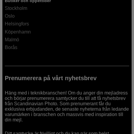
Butiker och öppettider
Stockholm
Oslo
Helsingfors
Köpenhamn
Malmö
Borås
Prenumerera på vårt nyhetsbrev
Häng med i teknikbranschen! Om du anger din mejladress
och börjar prenumerera samtycker du till att få nyhetsbrev
från Scandinavian Photo. Som prenumerant får du
exklusiva erbjudanden, de senaste nyheterna från ledande
varumärken i branschen och massvis med inspiration till
din mejl.
Ditt samtycke är frivilligt och du kan när som helst