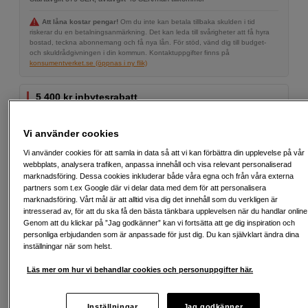
Att låna kostar pengar!
Om du inte kan betala tillbaka skulden i tid
riskerar du en betalningsanmärkning. Det kan leda till svårigheter att få hyra
bostad, teckna abonnemang och få nya lån. För stöd, vänd dig till budget-
och skuldrådgivningen i din kommun. Kontaktuppgifter finns på
konsumentverket.se (öppnas i ny flik)
5 400 kr inbytesrabatt
Just nu kan du få 5 400 kr i inbytesrabatt när du
byter in din gamla Canon-utrustning och köper
Vi använder cookies
den här produkten. Kampanjen gäller till den 31
augusti 2026. Läs hur du går tillväga med inbyte
Vi använder cookies för att samla in data så att vi kan förbättra din upplevelse på vår
och fullständiga kampanjvillkor på kampanjsidan.
webbplats, analysera trafiken, anpassa innehåll och visa relevant personaliserad
marknadsföring. Dessa cookies inkluderar både våra egna och från våra externa
Läs mer
partners som t.ex Google där vi delar data med dem för att personalisera
marknadsföring. Vårt mål är att alltid visa dig det innehåll som du verkligen är
intresserad av, för att du ska få den bästa tänkbara upplevelsen när du handlar online
Genom att du klickar på ”Jag godkänner” kan vi fortsätta att ge dig inspiration och
Batterigrepp värt 7 699 kr på köpet
personliga erbjudanden som är anpassade för just dig. Du kan självklart ändra dina
Just nu får du CF-R20EP Cooling Fan & Ethernet
inställningar när som helst.
Battery Grip (värde 7 699 kr) på köpet med R5 II.
Batterigreppet läggs automatiskt till i kassan utan
Läs mer om hur vi behandlar cookies och personuppgifter här.
kostnad ihop med kameran. Erbjudandet gäller till
den 12.08 2026.
Inställningar
Jag godkänner