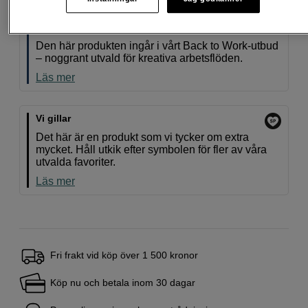
Back to Work
Den här produkten ingår i vårt Back to Work-utbud
– noggrant utvald för kreativa arbetsflöden.
Läs mer
Vi gillar
Det här är en produkt som vi tycker om extra
mycket. Håll utkik efter symbolen för fler av våra
utvalda favoriter.
Läs mer
Fri frakt vid köp över 1 500 kronor
Köp nu och betala inom 30 dagar