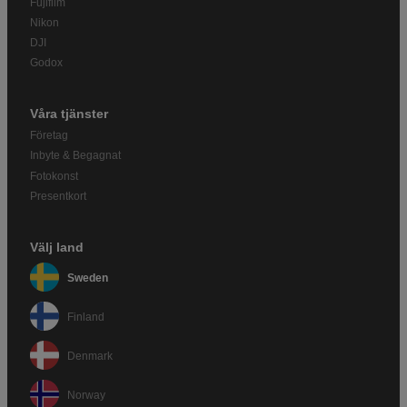
Fujifilm
Nikon
DJI
Godox
Våra tjänster
Företag
Inbyte & Begagnat
Fotokonst
Presentkort
Välj land
Sweden
Finland
Denmark
Norway