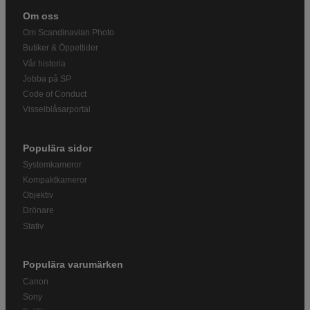
Om oss
Om Scandinavian Photo
Butiker & Öppettider
Vår historia
Jobba på SP
Code of Conduct
Visselblåsarportal
Populära sidor
Systemkameror
Kompaktkameror
Objektiv
Drönare
Stativ
Populära varumärken
Canon
Sony