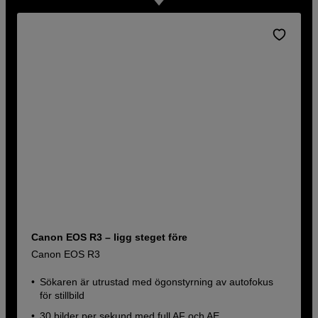
Canon EOS R3 – ligg steget före
Canon EOS R3
Sökaren är utrustad med ögonstyrning av autofokus
för stillbild
30 bilder per sekund med full AF och AE