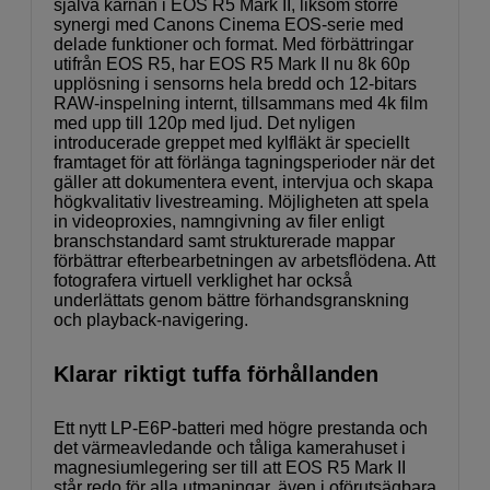
själva kärnan i EOS R5 Mark II, liksom större
synergi med Canons Cinema EOS-serie med
delade funktioner och format. Med förbättringar
utifrån EOS R5, har EOS R5 Mark II nu 8k 60p
upplösning i sensorns hela bredd och 12-bitars
RAW-inspelning internt, tillsammans med 4k film
med upp till 120p med ljud. Det nyligen
introducerade greppet med kylfläkt är speciellt
framtaget för att förlänga tagningsperioder när det
gäller att dokumentera event, intervjua och skapa
högkvalitativ livestreaming. Möjligheten att spela
in videoproxies, namngivning av filer enligt
branschstandard samt strukturerade mappar
förbättrar efterbearbetningen av arbetsflödena. Att
fotografera virtuell verklighet har också
underlättats genom bättre förhandsgranskning
och playback-navigering.
Klarar riktigt tuffa förhållanden
Ett nytt LP-E6P-batteri med högre prestanda och
det värmeavledande och tåliga kamerahuset i
magnesiumlegering ser till att EOS R5 Mark II
står redo för alla utmaningar, även i oförutsägbara