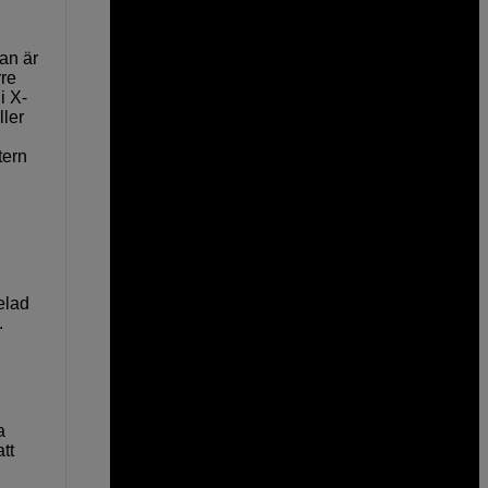
an är
rre
i X-
ller
tern
elad
.
a
tt