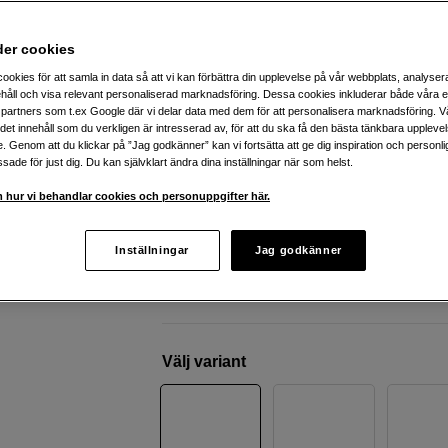
kompakt zoomobjektiv
Fujifilm
X-M5 Silver + XC 15-45mm f/3,5-5,6
der cookies
ookies för att samla in data så att vi kan förbättra din upplevelse på vår webbplats, analysera
håll och visa relevant personaliserad marknadsföring. Dessa cookies inkluderar både våra 
Webblager
:
Finns i lager
partners som t.ex Google där vi delar data med dem för att personalisera marknadsföring. Vå
ig det innehåll som du verkligen är intresserad av, för att du ska få den bästa tänkbara uppleve
Butikslager
:
Visa butik
e. Genom att du klickar på ”Jag godkänner” kan vi fortsätta att ge dig inspiration och person
ade för just dig. Du kan självklart ändra dina inställningar när som helst.
Liten och kompakt
 hur vi behandlar cookies och personuppgifter här.
Dedikerat vlogg-läge
Videoinspelning i 6K 30P
Inställningar
Jag godkänner
Mer information
Välj variant