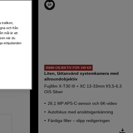
 OIS PZ
 trafiken,
egna och från
rt mål är att
lsen när du
liga erbjudanden
35MM OBJEKTIV FÖR 199 KR
Liten, lättanvänd systemkamera med
allroundobjektiv
Fujifilm X-T30 III + XC 13-33mm f/3,5-6,3
OIS Silver
26,1 MP APS-C-sensor och 6K-video
Autofokus med ansiktsigenkänning
Färdiga filter – slipp redigeringen