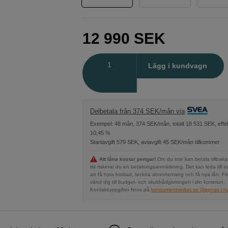
12 990
SEK
Antal
Lägg i kundvagn
Delbetala från 374 SEK/mån via
Exempel: 48 mån, 374 SEK/mån, totalt 18 531 SEK, effek
10,45 %
Startavgift 579 SEK, aviavgift 45 SEK/mån tillkommer
Att låna kostar pengar!
Om du inte kan betala tillbaka
tid riskerar du en betalningsanmärkning. Det kan leda till s
att få hyra bostad, teckna abonnemang och få nya lån. Fö
vänd dig till budget- och skuldrådgivningen i din kommun.
Kontaktuppgifter finns på
konsumentverket.se (öppnas i ny 