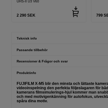
UHS-II U3 V60
2 290
SEK
799
S
Teknisk info
Passande tillbehör
Recensioner & Frågor och svar
Produktinfo
FUJIFILM X-M5 blir den minsta och lättaste kameran
videoinspelning den perfekta följeslagaren för bå
kamerans filmsimulerings-hjul kommer man snabbt 
och med motivigenkänning för autofokus, utvecklad
spåra dina motiv.