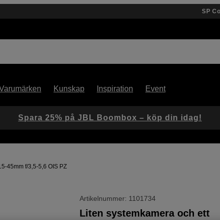
SP C
Varumärken
Kunskap
Inspiration
Event
Spara 25% på JBL Boombox – köp din idag!
 15-45mm f/3,5-5,6 OIS PZ
Artikelnummer: 1101734
Liten systemkamera och ett