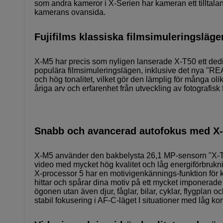
som andra kameror i X-Serien har kameran ett tilltal
kamerans ovansida.
Fujifilms klassiska filmsimuleringsläge
X-M5 har precis som nyligen lanserade X-T50 ett dedike
populära filmsimuleringslägen, inklusive det nya "R
och hög tonalitet, vilket gör den lämplig för många ol
åriga arv och erfarenhet från utveckling av fotografisk 
Snabb och avancerad autofokus med X-
X-M5 använder den bakbelysta 26,1 MP-sensorn "X-Tr
video med mycket hög kvalitet och låg energiförbrukn
X-processor 5 har en motivigenkännings-funktion för
hittar och spårar dina motiv på ett mycket imponerade
ögonen utan även djur, fåglar, bilar, cyklar, flygplan
stabil fokusering i AF-C-läget I situationer med låg kon