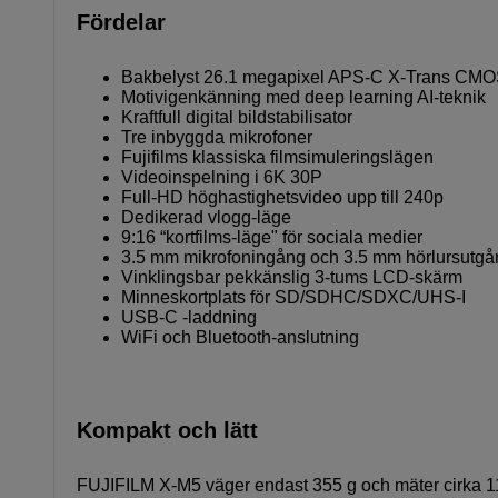
Fördelar
Bakbelyst 26.1 megapixel APS-C X-Trans CMO
Motivigenkänning med deep learning AI-teknik
Kraftfull digital bildstabilisator
Tre inbyggda mikrofoner
Fujifilms klassiska filmsimuleringslägen
Videoinspelning i 6K 30P
Full-HD höghastighetsvideo upp till 240p
Dedikerad vlogg-läge
9:16 “kortfilms-läge" för sociala medier
3.5 mm mikrofoningång och 3.5 mm hörlursutgå
Vinklingsbar pekkänslig 3-tums LCD-skärm
Minneskortplats för SD/SDHC/SDXC/UHS-I
USB-C -laddning
WiFi och Bluetooth-anslutning
Kompakt och lätt
FUJIFILM X-M5 väger endast 355 g och mäter cirka 1