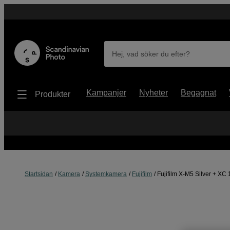
Hej, vad söker du efter?
Kampanjer
Nyheter
Begagnat
Produkter
Startsidan
Kamera
Systemkamera
Fujifilm
Fujifilm X-M5 Silver + XC