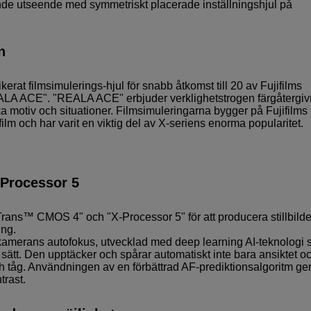
ande utseende med symmetriskt placerade inställningshjul på
n
rat filmsimulerings-hjul för snabb åtkomst till 20 av Fujifilms
EALA ACE". "REALA ACE" erbjuder verklighetstrogen färgåtergiv
ika motiv och situationer. Filmsimuleringarna bygger på Fujifilms
film och har varit en viktig del av X-seriens enorma popularitet.
Processor 5
ans™ CMOS 4" och "X-Processor 5" för att producera stillbilde
ing.
 kamerans autofokus, utvecklad med deep learning AI-teknologi
 sätt. Den upptäcker och spårar automatiskt inte bara ansiktet o
 och tåg. Användningen av en förbättrad AF-prediktionsalgoritm ge
trast.