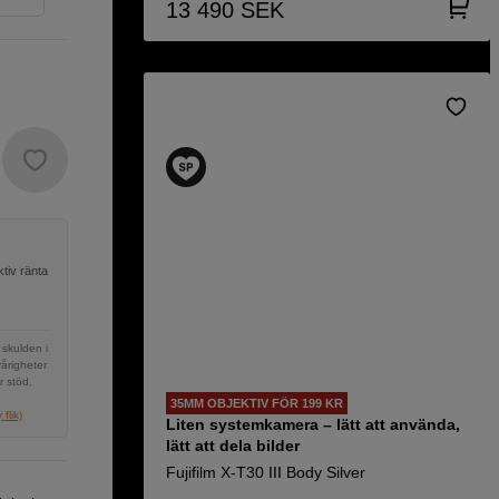
13 490
SEK
tiv ränta
 skulden i
vårigheter
r stöd,
35MM OBJEKTIV FÖR 199 KR
flik)
Liten systemkamera – lätt att använda,
lätt att dela bilder
Fujifilm X-T30 III Body Silver