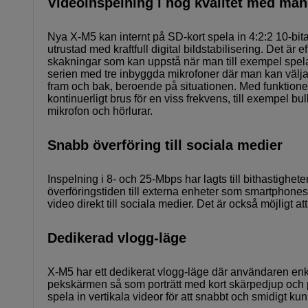
Videoinspelning i hög kvalitet med män
Nya X-M5 kan internt på SD-kort spela in 4:2:2 10-bi
utrustad med kraftfull digital bildstabilisering. Det är
skakningar som kan uppstå när man till exempel spela
serien med tre inbyggda mikrofoner där man kan välja m
fram och bak, beroende på situationen. Med funktion
kontinuerligt brus för en viss frekvens, till exempel b
mikrofon och hörlurar.
Snabb överföring till sociala medier
Inspelning i 8- och 25-Mbps har lagts till bithastighet
överföringstiden till externa enheter som smartphones, 
video direkt till sociala medier. Det är också möjligt 
Dedikerad vlogg-läge
X-M5 har ett dedikerat vlogg-läge där användaren enkel
pekskärmen så som porträtt med kort skärpedjup och pro
spela in vertikala videor för att snabbt och smidigt ku