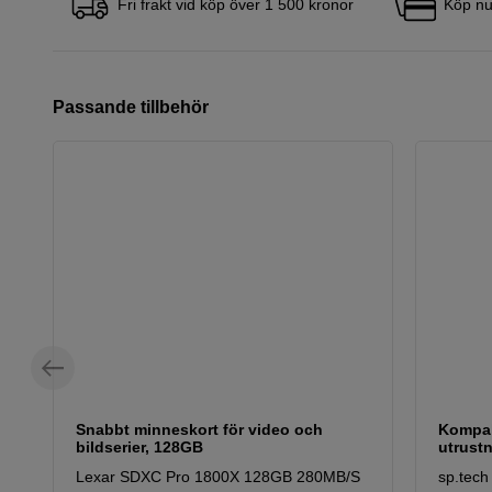
Fri frakt vid köp över 1 500 kronor
Köp nu
Passande tillbehör
Snabbt minneskort för video och
Kompak
bildserier, 128GB
utrust
Lexar SDXC Pro 1800X 128GB 280MB/S
sp.tech