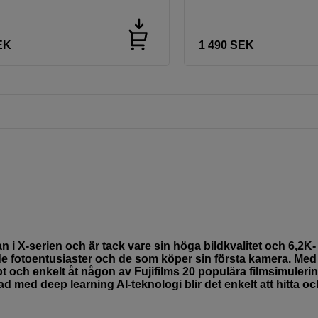
EK
1 490
SEK
 i X-serien och är tack vare sin höga bildkvalitet och 6,2K-
de fotoentusiaster och de som köper sin första kamera. Med
och enkelt åt någon av Fujifilms 20 populära filmsimuleri
 med deep learning AI-teknologi blir det enkelt att hitta oc