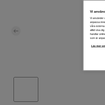
Vi använ
Vi använder c
anpassa inne
våra externa 
alltid visa d
handlar onlin
som är anpass
Läs mer om