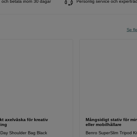
 och betala inom 30 dagar
Personlig service och expertrå
Se fle
t axelväska för kreativ
Mångsidigt stativ för m
ning
eller mobilhållare
 Day Shoulder Bag Black
Benro SuperSlim Tripod Ki