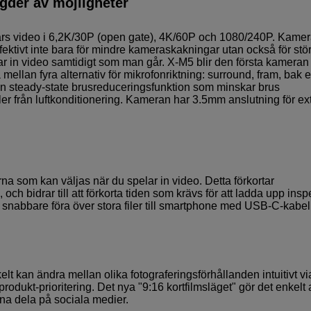
gder av möjligheter
tars video i 6,2K/30P (open gate), 4K/60P och 1080/240P. Kamer
 effektivt inte bara för mindre kameraskakningar utan också för stö
r in video samtidigt som man går. X-M5 blir den första kameran 
ellan fyra alternativ för mikrofonriktning: surround, fram, bak e
en steady-state brusreduceringsfunktion som minskar brus
uller från luftkonditionering. Kameran har 3.5mm anslutning för ex
erna som kan väljas när du spelar in video. Detta förkortar
och bidrar till att förkorta tiden som krävs för att ladda upp insp
att snabbare föra över stora filer till smartphone med USB-C-kabel
t kan ändra mellan olika fotograferingsförhållanden intuitivt vi
dukt-prioritering. Det nya "9:16 kortfilmsläget" gör det enkelt a
nna dela på sociala medier.