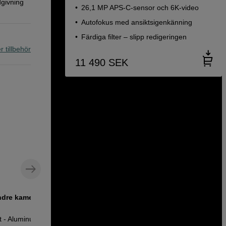
dgivning
26,1 MP APS-C-sensor och 6K-video
Autofokus med ansiktsigenkänning
Färdiga filter – slipp redigeringen
r tillbehör
11 490
SEK
indre kamera
Kompakt TTL-blixt för flexibel
fotografering
t - Aluminum
Godox Flash Kit IT32 TTL Fujifilm