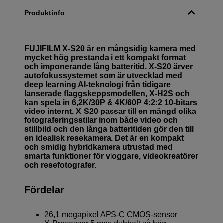
Produktinfo
FUJIFILM X-S20 är en mångsidig kamera med
mycket hög prestanda i ett kompakt format
och imponerande lång batteritid. X-S20 ärver
autofokussystemet som är utvecklad med
deep learning AI-teknologi från tidigare
lanserade flaggskeppsmodellen, X-H2S och
kan spela in 6,2K/30P & 4K/60P 4:2:2 10-bitars
video internt. X-S20 passar till en mängd olika
fotograferingsstilar inom både video och
stillbild och den långa batteritiden gör den till
en idealisk resekamera. Det är en kompakt
och smidig hybridkamera utrustad med
smarta funktioner för vloggare, videokreatörer
och resefotografer.
Fördelar
26,1 megapixel APS-C CMOS-sensor