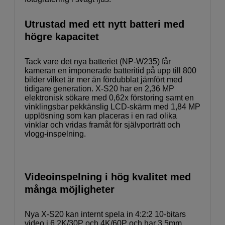
Utrustad med ett nytt batteri med
högre kapacitet
Tack vare det nya batteriet (NP-W235) får
kameran en imponerade batteritid på upp till 800
bilder vilket är mer än fördubblat jämfört med
tidigare generation. X-S20 har en 2,36 MP
elektronisk sökare med 0,62x förstoring samt en
vinklingsbar pekkänslig LCD-skärm med 1,84 MP
upplösning som kan placeras i en rad olika
vinklar och vridas framåt för självporträtt och
vlogg-inspelning.
Videoinspelning i hög kvalitet med
många möjligheter
Nya X-S20 kan internt spela in 4:2:2 10-bitars
video i 6,2K/30P och 4K/60P och har 3.5mm