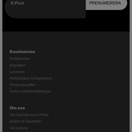
E-Post
PRENUMERERA
Kundservice
Kundservice
Köpvillkor
Leverans
Reklamation & Reparation
Personuppgifter
Ändra cookieinställningar
Om oss
Om Scandinavian Photo
Butiker & Öppettider
Vår historia