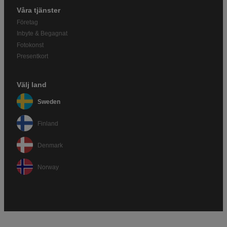
Våra tjänster
Företag
Inbyte & Begagnat
Fotokonst
Presentkort
Välj land
Sweden
Finland
Denmark
Norway