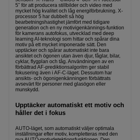
5" för att producera stillbilder och video med
mycket hög kvalitet och låg energiförbrukning. X-
processor 5 har dubbelt så hög
bearbetningshastighet jämfört med tidigare
generation och en ny motivigenkännings-funktion
för kamerans autofokus, utvecklad med deep
learning AI-teknologi som hittar och spårar dina
motiv på ett mycket imponerade sätt. Den
upptäcker och spårar automatiskt inte bara
ansiktet och ögonen utan även djur, fåglar, bilar,
cyklar, flygplan och tåg. Användningen av en
förbättrad AF-prediktionsalgoritm ger stabil
fokusering även i AF-C-läget. Dessutom har
ansikts- och ögonigenkänningen förbättrats
avsevärt för personer med glasögon eller
munskydd.
Upptäcker automatiskt ett motiv och
håller det i fokus
AUTO-läget, som automatiskt väljer optimala
inställningar efter motiv, kompletteras med den
nya AUTO-motivdetektionsfunktionen. Den