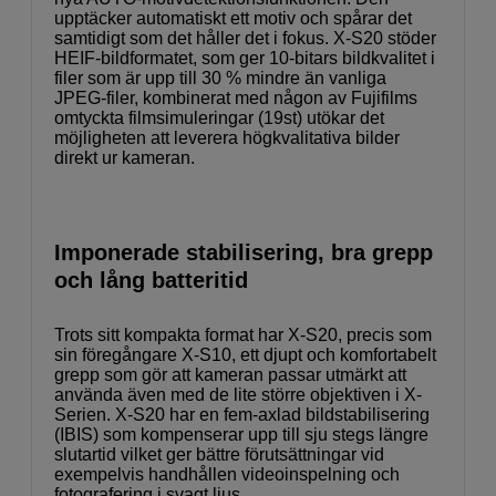
upptäcker automatiskt ett motiv och spårar det
samtidigt som det håller det i fokus. X-S20 stöder
HEIF-bildformatet, som ger 10-bitars bildkvalitet i
filer som är upp till 30 % mindre än vanliga
JPEG-filer, kombinerat med någon av Fujifilms
omtyckta filmsimuleringar (19st) utökar det
möjligheten att leverera högkvalitativa bilder
direkt ur kameran.
Imponerade stabilisering, bra grepp
och lång batteritid
Trots sitt kompakta format har X-S20, precis som
sin föregångare X-S10, ett djupt och komfortabelt
grepp som gör att kameran passar utmärkt att
använda även med de lite större objektiven i X-
Serien. X-S20 har en fem-axlad bildstabilisering
(IBIS) som kompenserar upp till sju stegs längre
slutartid vilket ger bättre förutsättningar vid
exempelvis handhållen videoinspelning och
fotografering i svagt ljus.