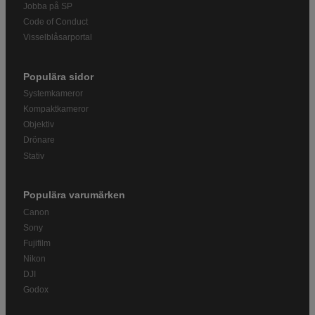
Jobba på SP
Code of Conduct
Visselblåsarportal
Populära sidor
Systemkameror
Kompaktkameror
Objektiv
Drönare
Stativ
Populära varumärken
Canon
Sony
Fujifilm
Nikon
DJI
Godox