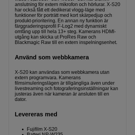
anslutning för extern mikrofon och hörlurar. X-S20
har också fått ett dedikerat vlogg-läge med
funktioner för porträtt med kort skärpedjup och
produkt-prioritering. En annan ny funktion är
färggraderingsprofil F-Log2 med dynamiskt
omfång upp till hela 13+ steg. Kamerans HDMI-
utgång kan skicka ut ProRes Raw och
Blackmagic Raw till en extern inspelningsenhet.
Använd som webbkamera
X-S20 kan användas som webbkamera utan
extern programvara. Kamerans
filmsimuleringslägen är tillgängliga även under
livestreaming och fotograferingsinställningar kan
justeras även när kameran är ansluten till en
dator.
Levereras med
Fujifilm X-S20
Batteri NP-W235