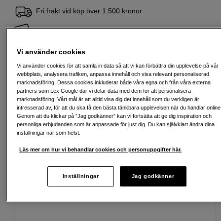
Fri frakt vid köp över 1 500 kronor
Köp nu och betala inom 30 dagar
Personlig service och expertrådgivning
Vi använder cookies
Vi använder cookies för att samla in data så att vi kan förbättra din upplevelse på vår
webbplats, analysera trafiken, anpassa innehåll och visa relevant personaliserad
marknadsföring. Dessa cookies inkluderar både våra egna och från våra externa
partners som t.ex Google där vi delar data med dem för att personalisera
Passande tillbehör
Se fler tillbehör
marknadsföring. Vårt mål är att alltid visa dig det innehåll som du verkligen är
intresserad av, för att du ska få den bästa tänkbara upplevelsen när du handlar online
Genom att du klickar på ”Jag godkänner” kan vi fortsätta att ge dig inspiration och
personliga erbjudanden som är anpassade för just dig. Du kan självklart ändra dina
inställningar när som helst.
Läs mer om hur vi behandlar cookies och personuppgifter här.
Inställningar
Jag godkänner