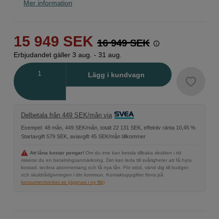
Mer information
15 949
SEK
16 949
SEK
Erbjudandet gäller 3 aug. - 31 aug.
Antal
Lägg i kundvagn
Delbetala från 449 SEK/mån via
Exempel: 48 mån, 449 SEK/mån, totalt 22 131 SEK, effektiv ränta 10,45 %
Startavgift 579 SEK, aviavgift 45 SEK/mån tillkommer
Att låna kostar pengar!
Om du inte kan betala tillbaka skulden i tid
riskerar du en betalningsanmärkning. Det kan leda till svårigheter att få hyra
bostad, teckna abonnemang och få nya lån. För stöd, vänd dig till budget-
och skuldrådgivningen i din kommun. Kontaktuppgifter finns på
konsumentverket.se (öppnas i ny flik)