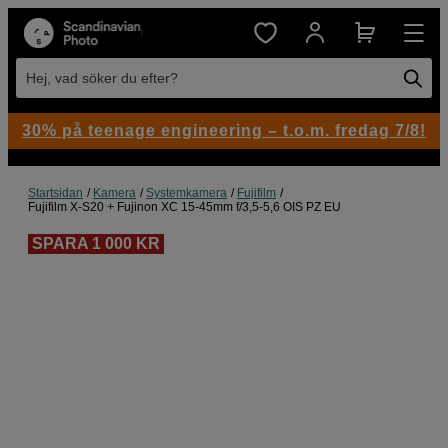
Hej, vad söker du efter?
30% på teenage engineering – t.o.m. fredag 7/8!
Startsidan
Kamera
Systemkamera
Fujifilm
Fujifilm X-S20 + Fujinon XC 15-45mm f/3,5-5,6 OIS PZ EU
SPARA 1 000 KR