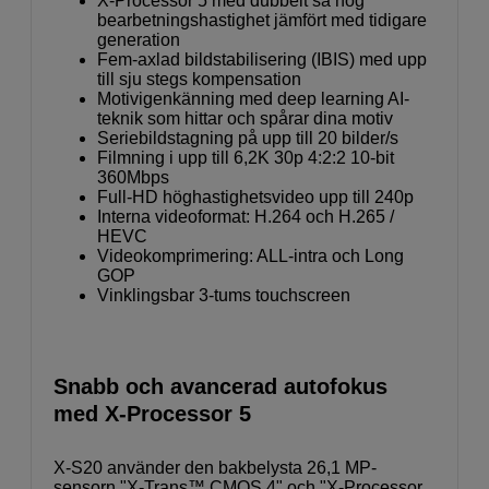
X-Processor 5 med dubbelt så hög
bearbetningshastighet jämfört med tidigare
generation
Fem-axlad bildstabilisering (IBIS) med upp
till sju stegs kompensation
Motivigenkänning med deep learning AI-
teknik som hittar och spårar dina motiv
Seriebildstagning på upp till 20 bilder/s
Filmning i upp till 6,2K 30p 4:2:2 10-bit
360Mbps
Full-HD höghastighetsvideo upp till 240p
Interna videoformat: H.264 och H.265 /
HEVC
Videokomprimering: ALL-intra och Long
GOP
Vinklingsbar 3-tums touchscreen
Snabb och avancerad autofokus
med X-Processor 5
X-S20 använder den bakbelysta 26,1 MP-
sensorn "X-Trans™ CMOS 4" och "X-Processor