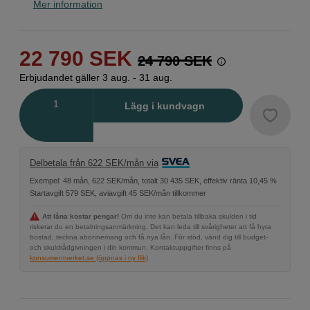
Mer information
22 790
SEK
24 790
SEK
Erbjudandet gäller 3 aug. - 31 aug.
Antal
Lägg i kundvagn
Delbetala från 622 SEK/mån via
Exempel: 48 mån, 622 SEK/mån, totalt 30 435 SEK, effektiv ränta 10,45 %
Startavgift 579 SEK, aviavgift 45 SEK/mån tillkommer
Att låna kostar pengar!
Om du inte kan betala tillbaka skulden i tid
riskerar du en betalningsanmärkning. Det kan leda till svårigheter att få hyra
bostad, teckna abonnemang och få nya lån. För stöd, vänd dig till budget-
och skuldrådgivningen i din kommun. Kontaktuppgifter finns på
konsumentverket.se (öppnas i ny flik)