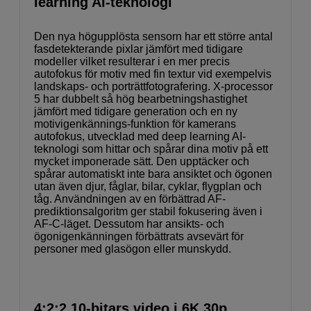
learning AI-teknologi
Den nya högupplösta sensorn har ett större antal
fasdetekterande pixlar jämfört med tidigare
modeller vilket resulterar i en mer precis
autofokus för motiv med fin textur vid exempelvis
landskaps- och porträttfotografering. X-processor
5 har dubbelt så hög bearbetningshastighet
jämfört med tidigare generation och en ny
motivigenkännings-funktion för kamerans
autofokus, utvecklad med deep learning AI-
teknologi som hittar och spårar dina motiv på ett
mycket imponerade sätt. Den upptäcker och
spårar automatiskt inte bara ansiktet och ögonen
utan även djur, fåglar, bilar, cyklar, flygplan och
tåg. Användningen av en förbättrad AF-
prediktionsalgoritm ger stabil fokusering även i
AF-C-läget. Dessutom har ansikts- och
ögonigenkänningen förbättrats avsevärt för
personer med glasögon eller munskydd.
4:2:2 10-bitars video i 6K 30p