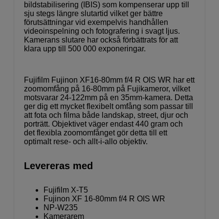
bildstabilisering (IBIS) som kompenserar upp till
sju stegs längre slutartid vilket ger bättre
förutsättningar vid exempelvis handhållen
videoinspelning och fotografering i svagt ljus.
Kamerans slutare har också förbättrats för att
klara upp till 500 000 exponeringar.
Fujifilm Fujinon XF16-80mm f/4 R OIS WR har ett
zoomomfång på 16-80mm på Fujikameror, vilket
motsvarar 24-122mm på en 35mm-kamera. Detta
ger dig ett mycket flexibelt omfång som passar till
att fota och filma både landskap, street, djur och
porträtt. Objektivet väger endast 440 gram och
det flexibla zoomomfånget gör detta till ett
optimalt rese- och allt-i-allo objektiv.
Levereras med
Fujifilm X-T5
Fujinon XF 16-80mm f/4 R OIS WR
NP-W235
Kamerarem