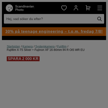
Hej, vad söker du efter?
30% på teenage engineering – t.o.m. fredag 7/8!
Startsidan
Kamera
Systemkamera
Fujifilm
Fujifilm X-T5 Silver + Fujinon XF 16-80mm f/4 R OIS WR EU
SPARA 2 000 KR