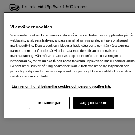
Fri frakt vid köp över 1 500 kronor
Köp nu och betala inom 30 dagar
Vi använder cookies
Personlig service och expertrådgivning
Vi använder cookies för att samla in data så att vi kan förbättra din upplevelse på vår
webbplats, analysera trafiken, anpassa innehåll och visa relevant personaliserad
marknadsföring. Dessa cookies inkluderar både våra egna och från våra externa
partners som t.ex Google där vi delar data med dem för att personalisera
marknadsföring. Vårt mål är att alltid visa dig det innehåll som du verkligen är
Passande tillbehör
Se fler tillbehör
intresserad av, för att du ska få den bästa tänkbara upplevelsen när du handlar online
Genom att du klickar på ”Jag godkänner” kan vi fortsätta att ge dig inspiration och
personliga erbjudanden som är anpassade för just dig. Du kan självklart ändra dina
inställningar när som helst.
Läs mer om hur vi behandlar cookies och personuppgifter här.
Inställningar
Jag godkänner