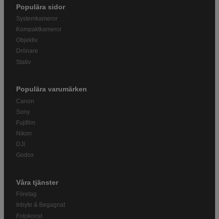
Populära sidor
Systemkameror
Kompaktkameror
Objektiv
Drönare
Stativ
Populära varumärken
Canon
Sony
Fujifilm
Nikon
DJI
Godox
Våra tjänster
Företag
Inbyte & Begagnat
Fotokonst