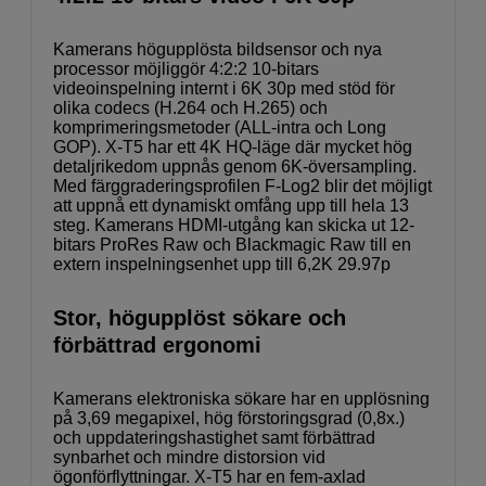
Kamerans högupplösta bildsensor och nya
processor möjliggör 4:2:2 10-bitars
videoinspelning internt i 6K 30p med stöd för
olika codecs (H.264 och H.265) och
komprimeringsmetoder (ALL-intra och Long
GOP). X-T5 har ett 4K HQ-läge där mycket hög
detaljrikedom uppnås genom 6K-översampling.
Med färggraderingsprofilen F-Log2 blir det möjligt
att uppnå ett dynamiskt omfång upp till hela 13
steg. Kamerans HDMI-utgång kan skicka ut 12-
bitars ProRes Raw och Blackmagic Raw till en
extern inspelningsenhet upp till 6,2K 29.97p
Stor, högupplöst sökare och
förbättrad ergonomi
Kamerans elektroniska sökare har en upplösning
på 3,69 megapixel, hög förstoringsgrad (0,8x.)
och uppdateringshastighet samt förbättrad
synbarhet och mindre distorsion vid
ögonförflyttningar. X-T5 har en fem-axlad