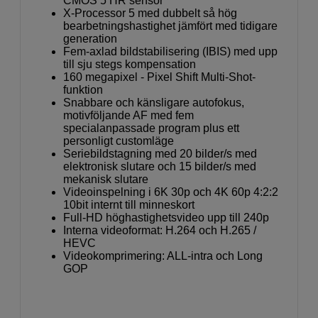
CMOS 5 HR sensor
X-Processor 5 med dubbelt så hög
bearbetningshastighet jämfört med tidigare
generation
Fem-axlad bildstabilisering (IBIS) med upp
till sju stegs kompensation
160 megapixel - Pixel Shift Multi-Shot-
funktion
Snabbare och känsligare autofokus,
motivföljande AF med fem
specialanpassade program plus ett
personligt customläge
Seriebildstagning med 20 bilder/s med
elektronisk slutare och 15 bilder/s med
mekanisk slutare
Videoinspelning i 6K 30p och 4K 60p 4:2:2
10bit internt till minneskort
Full-HD höghastighetsvideo upp till 240p
Interna videoformat: H.264 och H.265 /
HEVC
Videokomprimering: ALL-intra och Long
GOP