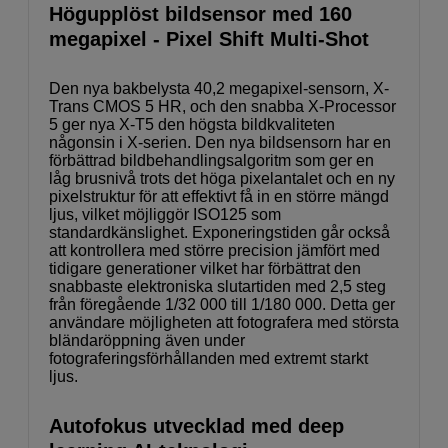
Högupplöst bildsensor med 160
megapixel - Pixel Shift Multi-Shot
Den nya bakbelysta 40,2 megapixel-sensorn, X-
Trans CMOS 5 HR, och den snabba X-Processor
5 ger nya X-T5 den högsta bildkvaliteten
någonsin i X-serien. Den nya bildsensorn har en
förbättrad bildbehandlingsalgoritm som ger en
låg brusnivå trots det höga pixelantalet och en ny
pixelstruktur för att effektivt få in en större mängd
ljus, vilket möjliggör ISO125 som
standardkänslighet. Exponeringstiden går också
att kontrollera med större precision jämfört med
tidigare generationer vilket har förbättrat den
snabbaste elektroniska slutartiden med 2,5 steg
från föregående 1/32 000 till 1/180 000. Detta ger
användare möjligheten att fotografera med största
bländaröppning även under
fotograferingsförhållanden med extremt starkt
ljus.
Autofokus utvecklad med deep