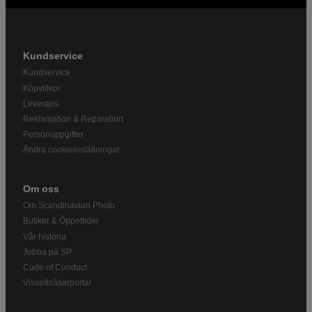
Kundservice
Kundservice
Köpvillkor
Leverans
Reklamation & Reparation
Personuppgifter
Ändra cookieinställningar
Om oss
Om Scandinavian Photo
Butiker & Öppettider
Vår historia
Jobba på SP
Code of Conduct
Visselblåsarportal