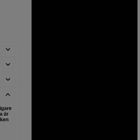
4 490
SEK
igare
a är
iken