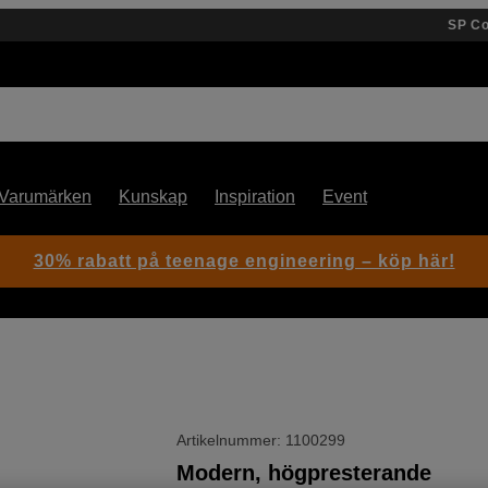
SP C
Varumärken
Kunskap
Inspiration
Event
30% rabatt på teenage engineering – köp här!
Artikelnummer: 1100299
Modern, högpresterande