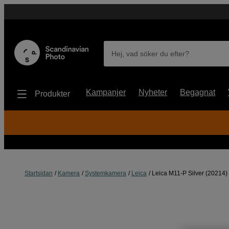
Hej, vad söker du efter?
Kampanjer
Nyheter
Begagnat
Produkter
Startsidan
Kamera
Systemkamera
Leica
Leica M11-P Silver (20214)