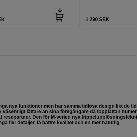
EK
1 290
SEK
 nya funktioner men har samma tidlösa design likt de tid
 väsentligt lättare än sina föregångare då topplattan numer
fekt resepartner. Den för M-serien nya trippelupplösningstekn
ga fler detaljer, få bättre kvalitet och en mer naturlig