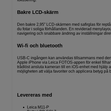
Bakre LCD-skärm
Den bakre 2,95” LCD-skärmen med safirglas för reptåli
du fotar i soliga förhållanden. En reviderad menylayo
navigering och snabbare ändring av inställningar dire
Wi-fi och bluetooth
USB-C ingången kan användas tillsammans med den m
Apple iPhone via Leica FOTOS-appen för enkel filhant
trådlöst ansluta kameran till en iOS-enhet med hjäl
möjligheten att välja favoriter och applicera betyg på 
Levereras med
Leica M11-P