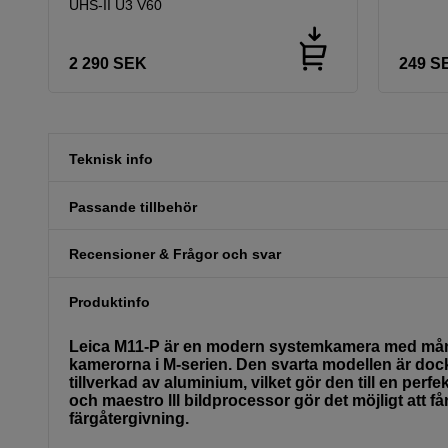
UHS-II U3 V60
2 290
SEK
249
S
Teknisk info
Passande tillbehör
Recensioner & Frågor och svar
Produktinfo
Leica M11-P är en modern systemkamera med många
kamerorna i M-serien. Den svarta modellen är dock
tillverkad av aluminium, vilket gör den till en per
och maestro lll bildprocessor gör det möjligt att fån
färgåtergivning.