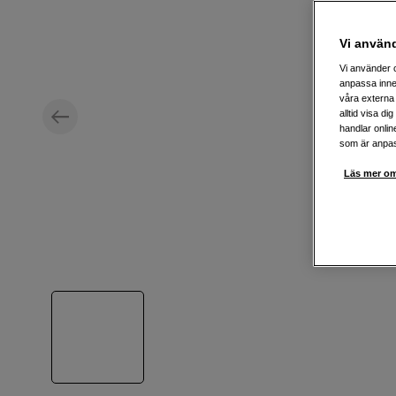
Vi använ
Vi använder c
anpassa inne
våra externa 
alltid visa d
handlar onlin
som är anpass
Läs mer om