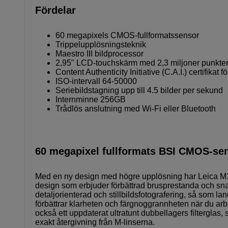
Fördelar
60 megapixels CMOS-fullformatssensor
Trippelupplösningsteknik
Maestro III bildprocessor
2,95" LCD-touchskärm med 2,3 miljoner punkter
Content Authenticity Initiative (C.A.I.) certifikat fö
ISO-intervall 64-50000
Seriebildstagning upp till 4.5 bilder per sekund
Internminne 256GB
Trådlös anslutning med Wi-Fi eller Bluetooth
60 megapixel fullformats BSI CMOS-se
Med en ny design med högre upplösning har Leica M1
design som erbjuder förbättrad brusprestanda och s
detaljorienterad och stillbildsfotografering, så som
förbättrar klarheten och färgnoggrannheten när du arb
också ett uppdaterat ultratunt dubbellagers filterglas
exakt återgivning från M-linserna.