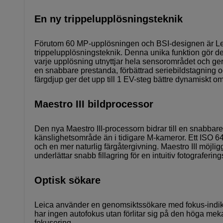
En ny trippelupplösningsteknik
Förutom 60 MP-upplösningen och BSI-designen är Lei
trippelupplösningsteknik. Denna unika funktion gör det
varje upplösning utnyttjar hela sensorområdet och ger 
en snabbare prestanda, förbättrad seriebildstagning oc
färgdjup ger det upp till 1 EV-steg bättre dynamiskt o
Maestro III bildprocessor
Den nya Maestro III-processorn bidrar till en snabbare
känslighetsområde än i tidigare M-kameror. Ett ISO 64-5
och en mer naturlig färgåtergivning. Maestro III möjli
underlättar snabb fillagring för en intuitiv fotograferi
Optisk sökare
Leica använder en genomsiktssökare med fokus-indikat
har ingen autofokus utan förlitar sig på den höga mek
fokusering.