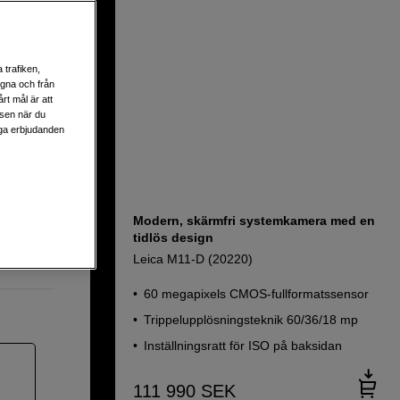
design
 trafiken,
egna och från
rt mål är att
lsen när du
liga erbjudanden
p
Modern, skärmfri systemkamera med en
tidlös design
Leica M11-D (20220)
60 megapixels CMOS-fullformatssensor
Trippelupplösningsteknik 60/36/18 mp
Inställningsratt för ISO på baksidan
111 990
SEK