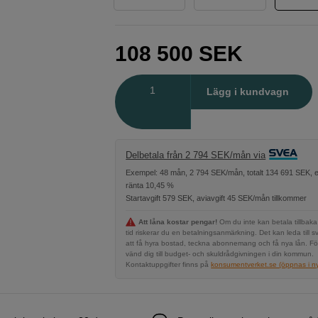
108 500
SEK
Antal
Lägg i kundvagn
Delbetala från 2 794 SEK/mån via
Exempel: 48 mån, 2 794 SEK/mån, totalt 134 691 SEK, e
ränta 10,45 %
Startavgift 579 SEK, aviavgift 45 SEK/mån tillkommer
Att låna kostar pengar!
Om du inte kan betala tillbaka
tid riskerar du en betalningsanmärkning. Det kan leda till s
att få hyra bostad, teckna abonnemang och få nya lån. Fö
vänd dig till budget- och skuldrådgivningen i din kommun.
Kontaktuppgifter finns på
konsumentverket.se (öppnas i ny 