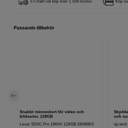
Fri frakt vid köp över 1 500 kronor
Köp nu
Passande tillbehör
Snabbt minneskort för video och
Skydda
bildserier, 128GB
och sur
Lexar SDXC Pro 1800X 128GB 280MB/S
sp.tech