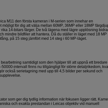
ca M11 den första kameran i M-serien som innehar en
 möjligt för dig att välja mellan 60MP, 36MP eller 18MP färgdju
rika 14-bitars färger. De två lägena med lägre upplösning bidrar 
h mindre bildfiler att hantera. Då du ställer in läget med 18 MP
mfång, på 15 steg jämfört med 14 steg i 60 MP-läget.
 bearbetning samtidigt som den hjälper till att uppnå ett bredare
0000-intervall finns nu tillgängligt för större detaljrikedom, kval
ggör också serietagning med upp till 4,5 bilder per sekund och
ngsupplevelse.
or som ger dig tydlig information när fokusen ligger rätt. Kam
aniska och exakta prestandan i Leicas objektiv vid manuell