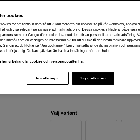
systemkamera med en tidlös 
Leica
M11-P Silver (20214)
der cookies
ookies för att samla in data så att vi kan förbättra din upplevelse på vår webbplats, analysera
håll och visa relevant personaliserad marknadsföring. Dessa cookies inkluderar både våra 
Webblager
:
Finns i lager
partners som t.ex Google där vi delar data med dem för att personalisera marknadsföring. Vå
ig det innehåll som du verkligen är intresserad av, för att du ska få den bästa tänkbara uppleve
Butikslager
:
Visa butik
e. Genom att du klickar på ”Jag godkänner” kan vi fortsätta att ge dig inspiration och person
ade för just dig. Du kan självklart ändra dina inställningar när som helst.
60 Megapixels fullformatssensor
 hur vi behandlar cookies och personuppgifter här.
Trippelupplösningsteknik 60/36/18 m
Seriebildstagning upp till 4,5 fps
Inställningar
Jag godkänner
Mer information
Välj variant