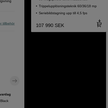
dgivning
Trippelupplösningsteknik 60/36/18 mp
Seriebildstagning upp till 4,5 fps
r tillbehör
107 990
SEK
 vardag
Robust. Kraftfullt. Högt – kolfiberstativ
som levererar i alla lägen
 Black
Leofoto Ranger LS-325C+LH40 Carbon