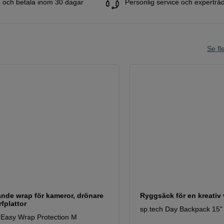
 och betala inom 30 dagar
Personlig service och expertrå
Se fle
nde wrap för kameror, drönare
Ryggsäck för en kreativ
fplattor
sp.tech Day Backpack 15"
 Easy Wrap Protection M