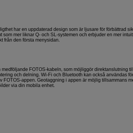
gthet har en uppdaterad design som är ljusare för förbättrad sik
ut som mer liknar Q- och SL-systemen och erbjuder en mer intuit
kt från den första menysidan.
edföljande FOTOS-kabeln, som möjliggör direktanslutning til
ering och delning. Wi-Fi och Bluetooth kan också användas för
p av FOTOS-appen. Geotaggning i appen är möjlig tillsammans 
bilder via din mobila enhet.