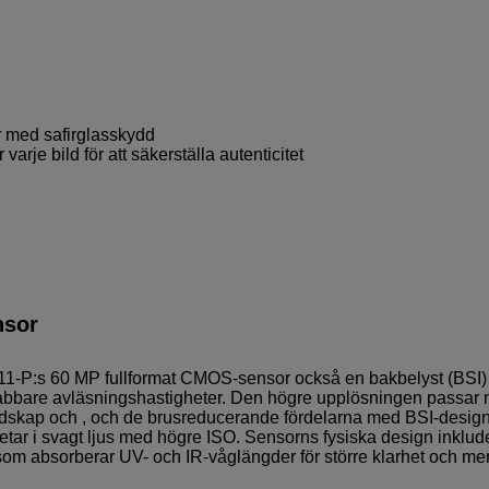
 med safirglasskydd
r varje bild för att säkerställa autenticitet
nsor
1-P:s 60 MP fullformat CMOS-sensor också en bakbelyst (BSI)
nabbare avläsningshastigheter. Den högre upplösningen passar 
 landskap och , och de brusreducerande fördelarna med BSI-desig
etar i svagt ljus med högre ISO. Sensorns fysiska design inklud
, som absorberar UV- och IR-våglängder för större klarhet och me