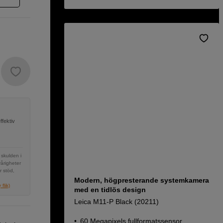
ffektiv
 skulden i
vårigheter
r stöd,
Modern, högpresterande systemkamera
flik)
med en tidlös design
Leica M11-P Black (20211)
60 Megapixels fullformatssensor