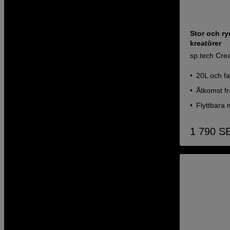
Stor och r
kreatörer
sp.tech Cre
20L och fa
Åtkomst fr
Flyttbara
1 790
S