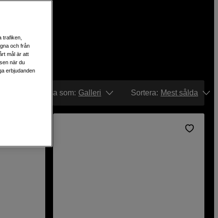
 trafiken,
egna och från
rt mål är att
lsen när du
liga erbjudanden
Visa som:
Galleri
Sortera
:
Mest sålda