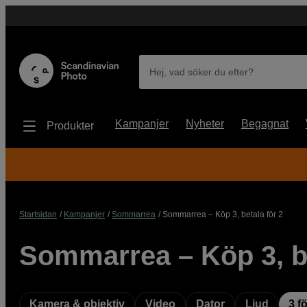
Hej, vad söker du efter?
Kampanjer
Nyheter
Begagnat
Produkter
Startsidan
Kampanjer
Sommarrea
Sommarrea – Köp 3, betala för 2
Sommarrea – Köp 3, be
Kamera & objektiv
Video
Dator
Ljud
3 fö