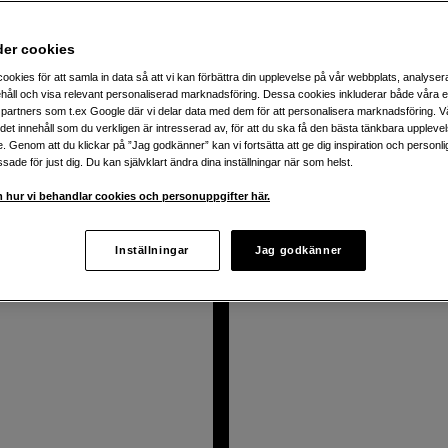
der cookies
 fritt mellan kategorier markerade med “3 för 2”.
ookies för att samla in data så att vi kan förbättra din upplevelse på vår webbplats, analysera
håll och visa relevant personaliserad marknadsföring. Dessa cookies inkluderar både våra 
partners som t.ex Google där vi delar data med dem för att personalisera marknadsföring. Vå
ig det innehåll som du verkligen är intresserad av, för att du ska få den bästa tänkbara uppleve
e. Genom att du klickar på ”Jag godkänner” kan vi fortsätta att ge dig inspiration och person
ade för just dig. Du kan självklart ändra dina inställningar när som helst.
odukter
 hur vi behandlar cookies och personuppgifter här.
Inställningar
Jag godkänner