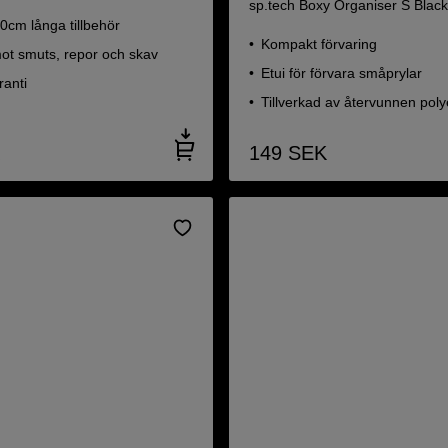
sp.tech Boxy Organiser S Blac
cm långa tillbehör
Kompakt förvaring
ot smuts, repor och skav
Etui för förvara småprylar
ranti
Tillverkad av återvunnen poly
149
SEK