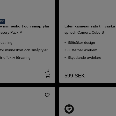
ORK
av minneskort och småprylar
Liten kamerainsats till väska
essory Pack M
sp.tech Camera Cube S
rustning
Stötsäker design
för minneskort och småprylar
Justerbar axelrem
ör effektiv förvaring
Skyddande avdelare
599
SEK