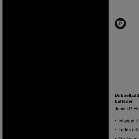
Dubbelladd
batterier
Jupio LP-E
Inbyggd U
Ladda två 
Tre års ga