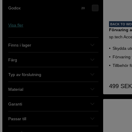
Godox
20
BACK TO W
Visa fler
Förvaring 
sp.tech Acc
Finns i lager
Skydda ut
Förvaring 
Färg
Tillbehör f
Typ av förslutning
499
SEK
Material
Garanti
Passar till