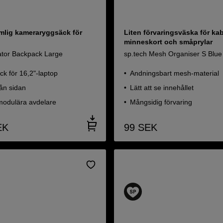
ymlig kameraryggsäck för
Liten förvaringsväska för kab
minneskort och småprylar
ator Backpack Large
sp.tech Mesh Organiser S Blue
ck för 16,2"-laptop
Andningsbart mesh-material
ån sidan
Lätt att se innehållet
 modulära avdelare
Mångsidig förvaring
EK
99
SEK