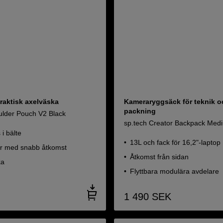
raktisk axelväska
Kameraryggsäck för teknik o
packning
ulder Pouch V2 Black
sp.tech Creator Backpack Med
 i bälte
13L och fack för 16,2"-laptop
kor med snabb åtkomst
Åtkomst från sidan
ka
Flyttbara modulära avdelare
1 490
SEK