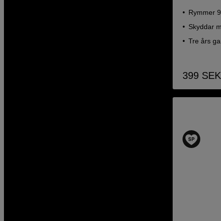
Rymmer 90
Skyddar m
Tre års ga
399
SEK