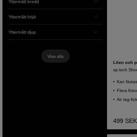
Yttermått bredd
Yttermått höjd
Yttermått djup
Visa alla
Liten och p
sp.tech Sho
Kan fästas
Flera fic
Air tag-fic
499
SEK