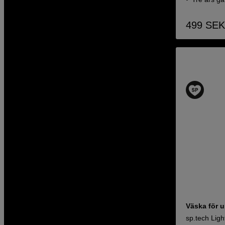
499
SEK
Väska för u
sp.tech Lig