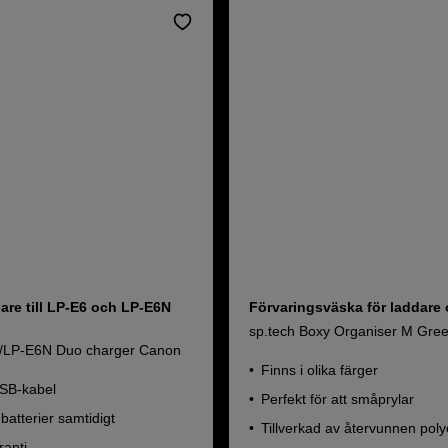
are till LP-E6 och LP-E6N
Förvaringsväska för laddare 
sp.tech Boxy Organiser M Gre
6/LP-E6N Duo charger Canon
Finns i olika färger
SB-kabel
Perfekt för att småprylar
batterier samtidigt
Tillverkad av återvunnen poly
ranti