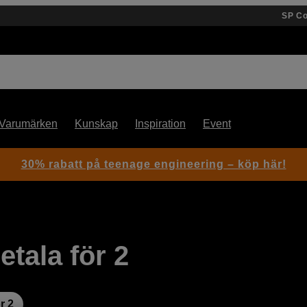
SP C
Varumärken
Kunskap
Inspiration
Event
30% rabatt på teenage engineering – köp här!
tala för 2
r 2