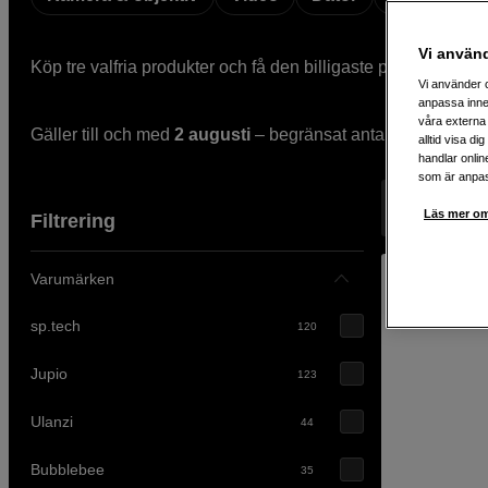
Vi använ
Köp tre valfria produkter och få den billigaste på köpet. Mixa
Vi använder c
anpassa inne
våra externa 
Gäller till och med
2 augusti
– begränsat antal.
alltid visa d
handlar onlin
som är anpass
Visar 399 pr
Läs mer om
Filtrering
Varumärken
sp.tech
120
Jupio
123
Ulanzi
44
Bubblebee
35