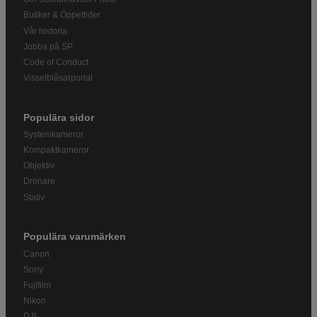
Butiker & Öppettider
Vår historia
Jobba på SP
Code of Conduct
Visselblåsarportal
Populära sidor
Systemkameror
Kompaktkameror
Objektiv
Drönare
Stativ
Populära varumärken
Canon
Sony
Fujifilm
Nikon
DJI