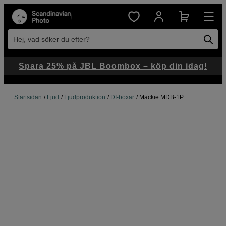
Hej, vad söker du efter?
Spara 25% på JBL Boombox – köp din idag!
Startsidan
Ljud
Ljudproduktion
DI-boxar
Mackie MDB-1P