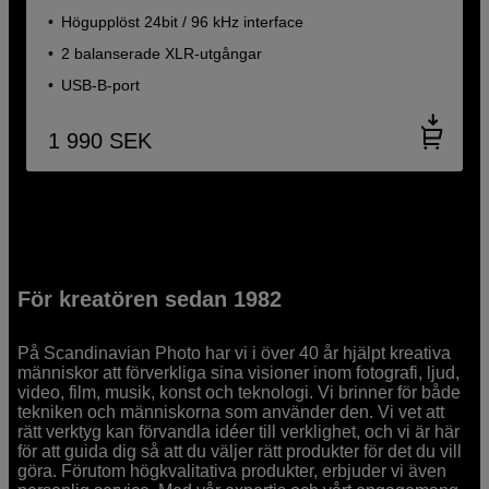
Högupplöst 24bit / 96 kHz interface
2 balanserade XLR-utgångar
USB-B-port
1 990
SEK
För kreatören sedan 1982
På Scandinavian Photo har vi i över 40 år hjälpt kreativa
människor att förverkliga sina visioner inom fotografi, ljud,
video, film, musik, konst och teknologi. Vi brinner för både
tekniken och människorna som använder den. Vi vet att
rätt verktyg kan förvandla idéer till verklighet, och vi är här
för att guida dig så att du väljer rätt produkter för det du vill
göra. Förutom högkvalitativa produkter, erbjuder vi även