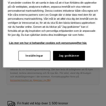
Vi använder cookies för att samla in data så att vi kan förbättra din upplevelse
på vår webbplats, analysera trafiken, anpassa innehåll och visa relevant
personaliserad marknadsföring. Dessa cookies inkluderar både våra egna och
790
SEK
från våra externa partners som t.ex Google där vi delar data med dem för att
personalisera marknadsföring. Vårt mål är att alltid visa dig det innehåll som du
verkligen är intresserad av, för att du ska få den bästa tänkbara upplevelsen
Antal
när du handlar online. Genom att du klickar på ”Jag godkänner” kan vi
Lägg i kundvagn
fortsätta att ge dig inspiration och personliga erbjudanden som är anpassade
för just dig. Du kan självklart ändra dina inställningar när som helst.
Läs mer om hur vi behandlar cookies och personuppgifter här.
Delbetala från 111 SEK/mån via
Exempel: 12 mån, 111 SEK/mån, totalt 1 827 SEK, effektiv ränta 0,00 %
Inställningar
Jag godkänner
Startavgift 495 SEK, aviavgift 45 SEK/mån tillkommer
Att låna kostar pengar!
Om du inte kan betala tillbaka skulden i tid
riskerar du en betalningsanmärkning. Det kan leda till svårigheter att få hyra
bostad, teckna abonnemang och få nya lån. För stöd, vänd dig till budget-
och skuldrådgivningen i din kommun. Kontaktuppgifter finns på
konsumentverket.se (öppnas i ny flik)
Fri frakt vid köp över 1 500 kronor