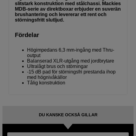
slitstark konstruktion med stålchassi. Mackies
MDB-serie av direktboxar erbjuder en suverän
brushantering och levererar ett rent och
störningsfritt slutljud.
Fördelar
Högimpedans 6,3 mm-ingång med Thru-
output
Balanserad XLR-utgång med jordbrytare
Ultralågt brus och störningar
-15 dB pad för störningsfri prestanda ihop
med högnivåkällor
Tålig konstruktion
DU KANSKE OCKSÅ GILLAR