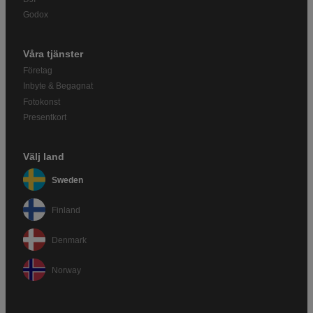
Godox
Våra tjänster
Företag
Inbyte & Begagnat
Fotokonst
Presentkort
Välj land
Sweden
Finland
Denmark
Norway