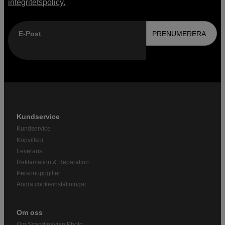
integritetspolicy.
E-Post
PRENUMERERA
Kundservice
Kundservice
Köpvillkor
Leverans
Reklamation & Reparation
Personuppgifter
Ändra cookieinställningar
Om oss
Om Scandinavian Photo