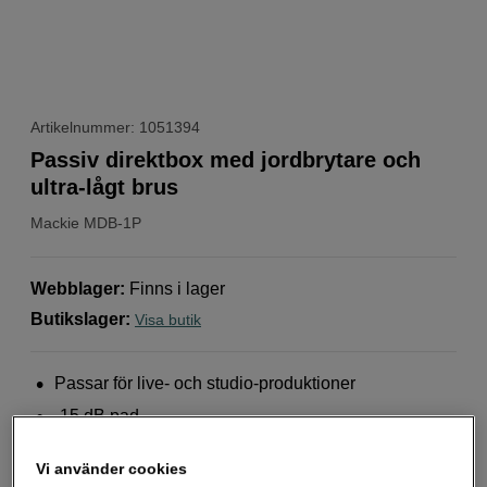
Artikelnummer: 1051394
Passiv direktbox med jordbrytare och
ultra-lågt brus
Mackie
MDB-1P
Webblager
:
Finns i lager
Butikslager
:
Visa butik
Passar för live- och studio-produktioner
-15 dB pad
Ingen strömförsörjning
Vi använder cookies
Mer information