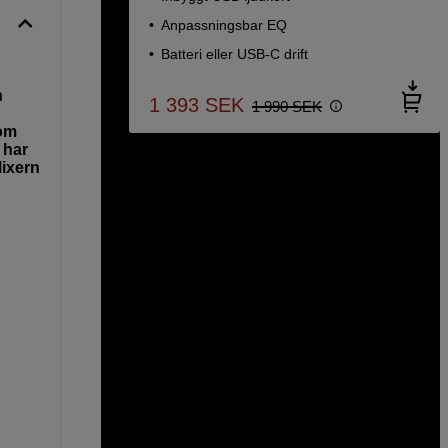
Anpassningsbar EQ
Batteri eller USB-C drift
n
1 393
SEK
1 990
SEK
som
 har
Mixern