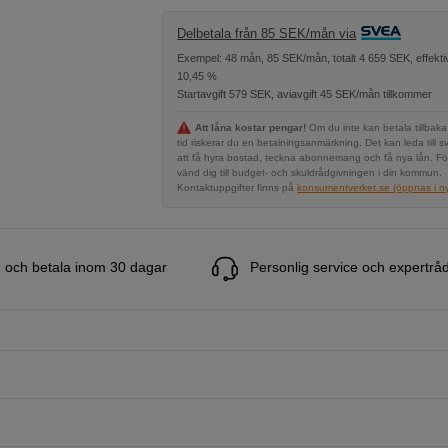
Delbetala från 85 SEK/mån via
Exempel: 48 mån, 85 SEK/mån, totalt 4 659 SEK, effekti
10,45 %
Startavgift 579 SEK, aviavgift 45 SEK/mån tillkommer
Att låna kostar pengar!
Om du inte kan betala tillbaka
tid riskerar du en betalningsanmärkning. Det kan leda till s
att få hyra bostad, teckna abonnemang och få nya lån. Fö
vänd dig till budget- och skuldrådgivningen i din kommun.
Kontaktuppgifter finns på
konsumentverket.se (öppnas i ny 
 och betala inom 30 dagar
Personlig service och expertrå