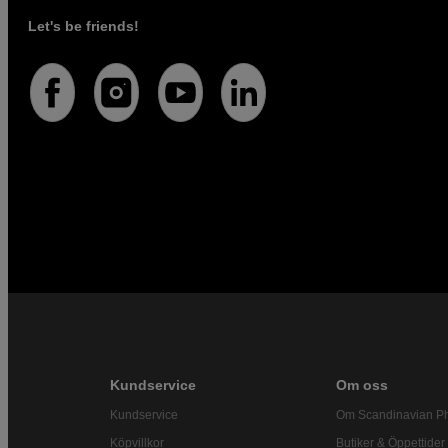
Let's be friends!
Kundservice
Om oss
Kundservice
Om Scandinavian P
Köpvillkor
Butiker & Öppettider