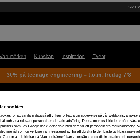
SP C
Varumärken
Kunskap
Inspiration
Event
30% på teenage engineering – t.o.m. fredag 7/8!
der cookies
ookies för att samla in data så att vi kan förbättra din upplevelse på vår webbplats, analysera
håll och visa relevant personaliserad marknadsföring. Dessa cookies inkluderar både våra 
Artikelnummer: 1014177
partners som t.ex Google där vi delar data med dem för att personalisera marknadsföring. Vå
ig det innehåll som du verkligen är intresserad av, för att du ska få den bästa tänkbara uppleve
6-kanals analog mixer
e. Genom att du klickar på ”Jag godkänner” kan vi fortsätta att ge dig inspiration och person