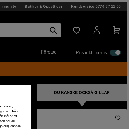
ommunity
Butiker & Öppettider
Kundservice
0770-77 11 00
Företag
Pris inkl. moms
DU KANSKE OCKSÅ GILLAR
 trafiken,
egna och från
rt mål är att
lsen när du
liga erbjudanden