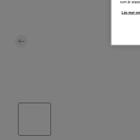
som är anpass
Läs mer om