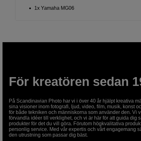
1x Yamaha MG06
För kreatören sedan 1
På Scandinavian Photo har vi i över 40 år hjälpt kreativa mä
sina visioner inom fotografi, ljud, video, film, musik, konst o
för både tekniken och människorna som använder den. Vi vet
förvandla idéer till verklighet, och vi är här för att guida dig s
produkter för det du vill göra. Förutom högkvalitativa produk
personlig service. Med vår expertis och vårt engagemang säke
den utrustning som passar dig bäst.