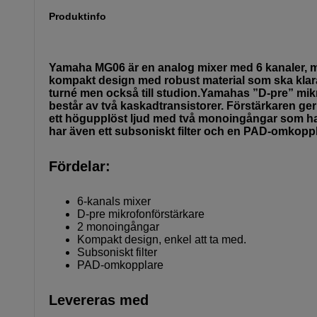
Produktinfo
Yamaha MG06 är en analog mixer med 6 kanaler, m
kompakt design med robust material som ska klara
turné men också till studion.Yamahas ”D-pre” mik
består av två kaskadtransistorer. Förstärkaren ger
ett högupplöst ljud med två monoingångar som har
har även ett subsoniskt filter och en PAD-omkoppl
Fördelar:
6-kanals mixer
D-pre mikrofonförstärkare
2 monoingångar
Kompakt design, enkel att ta med.
Subsoniskt filter
PAD-omkopplare
Levereras med