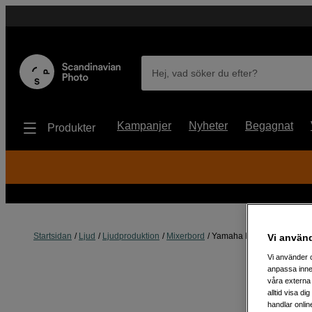
Hej, vad söker du efter?
Kampanjer
Nyheter
Begagnat
Produkter
Startsidan
Ljud
Ljudproduktion
Mixerbord
Yamaha MG06
Vi använ
Vi använder c
anpassa inne
våra externa 
alltid visa d
handlar onlin