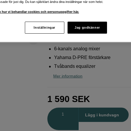
ade för just dig. Du kan självklart ändra dina inställningar när som helst.
Yamaha
MG06
 hur vi behandlar cookies och personuppgifter här.
Webblager
:
Beräknad i lager 2026-09-
Inställningar
Jag godkänner
Butikslager
:
Visa butik
6-kanals analog mixer
Yahama D-PRE förstärkare
Tvåbands equalizer
Mer information
1 590
SEK
Antal
Lägg i kundvagn