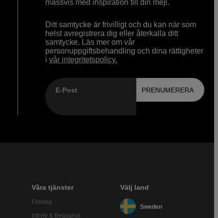
massvis med inspiration till din mejl.
Ditt samtycke är frivilligt och du kan när som
helst avregistrera dig eller återkalla ditt
samtycke. Läs mer om vår
personuppgiftsbehandling och dina rättigheter
i
vår integritetspolicy.
E-Post
PRENUMERERA
Våra tjänster
Välj land
Företag
Sweden
Inbyte & Begagnat