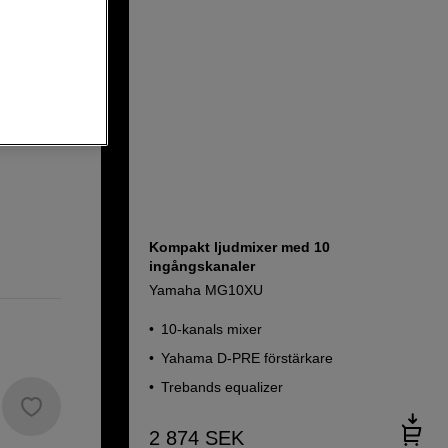
01
Kompakt ljudmixer med 10
ingångskanaler
Yamaha MG10XU
10-kanals mixer
Yahama D-PRE förstärkare
Trebands equalizer
2 874
SEK