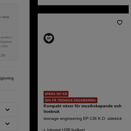
v ränta
 skulden i
vårigheter
r stöd,
flik)
dgivning
SPARA 597 KR
30% PÅ TEENAGE ENGINEERING
Kompakt mixer för musikskapande och
livebruk
teenage engineering EP-136 K.O. sidekick
Inbyggt USB ljudkort