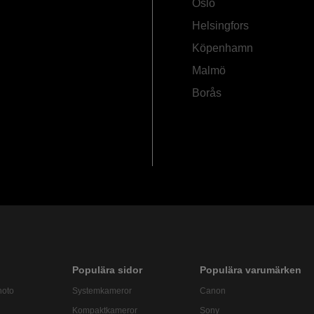
Oslo
Helsingfors
Köpenhamn
Malmö
Borås
Populära sidor
Populära varumärken
hoto
Systemkameror
Canon
Kompaktkameror
Sony