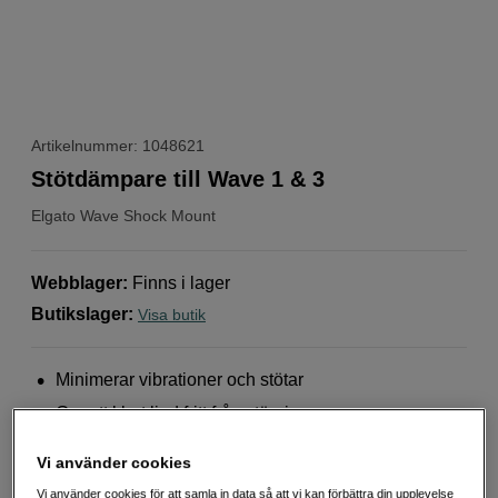
Artikelnummer: 1048621
Stötdämpare till Wave 1 & 3
Elgato
Wave Shock Mount
Webblager
:
Finns i lager
Butikslager
:
Visa butik
Minimerar vibrationer och stötar
Ger ett klart ljud fritt från störningar
Tillverkad i stål med elastisk fjädring
Vi använder cookies
Mer information
Vi använder cookies för att samla in data så att vi kan förbättra din upplevelse