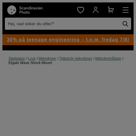
Hej, vad söker du efter?
30% på teenage engineering – t.o.m. fredag 7/8!
Startsidan
Ljud
Mikrofoner
Tillbehör mikrofoner
Mikrofonhållare
Elgato Wave Shock Mount