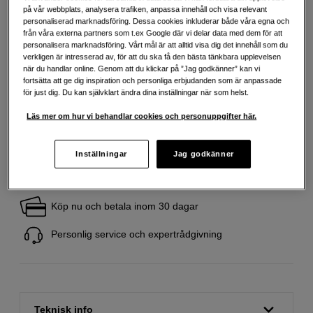
på vår webbplats, analysera trafiken, anpassa innehåll och visa relevant
personaliserad marknadsföring. Dessa cookies inkluderar både våra egna och
från våra externa partners som t.ex Google där vi delar data med dem för att
439
SEK
personalisera marknadsföring. Vårt mål är att alltid visa dig det innehåll som du
Handla tryggt med delbetalning eller faktura
Info
verkligen är intresserad av, för att du ska få den bästa tänkbara upplevelsen
när du handlar online. Genom att du klickar på ”Jag godkänner” kan vi
fortsätta att ge dig inspiration och personliga erbjudanden som är anpassade
Antal
Lägg i kundvagn
för just dig. Du kan självklart ändra dina inställningar när som helst.
Läs mer om hur vi behandlar cookies och personuppgifter här.
Inställningar
Jag godkänner
Fri frakt vid köp över 1 500 kronor
Köp nu och betala inom 30 dagar
Personlig service och expertrådgivning
Teknisk info