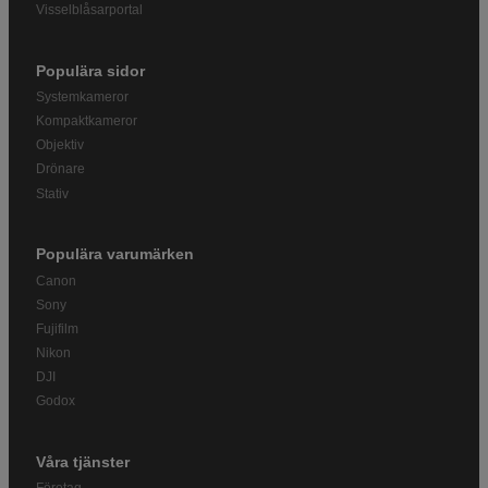
Visselblåsarportal
Populära sidor
Systemkameror
Kompaktkameror
Objektiv
Drönare
Stativ
Populära varumärken
Canon
Sony
Fujifilm
Nikon
DJI
Godox
Våra tjänster