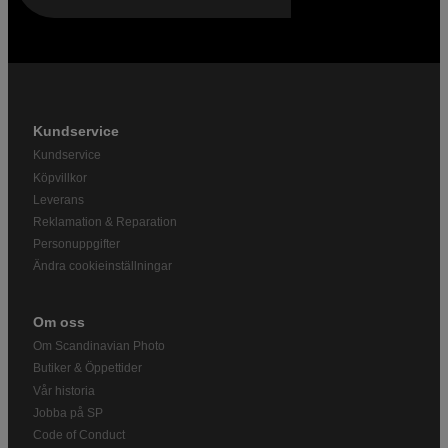
Kundservice
Kundservice
Köpvillkor
Leverans
Reklamation & Reparation
Personuppgifter
Ändra cookieinställningar
Om oss
Om Scandinavian Photo
Butiker & Öppettider
Vår historia
Jobba på SP
Code of Conduct