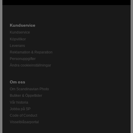
Kundservice
Kundservice
Köpvillkor
Leverans
Reklamation & Reparation
Personuppgifter
Ändra cookieinställningar
Om oss
Om Scandinavian Photo
Butiker & Öppettider
Vår historia
Jobba på SP
Code of Conduct
Visselblåsarportal