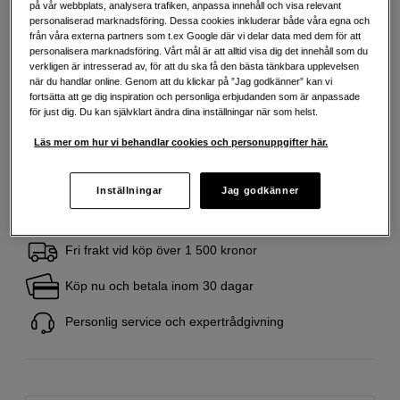
Mer information
på vår webbplats, analysera trafiken, anpassa innehåll och visa relevant
personaliserad marknadsföring. Dessa cookies inkluderar både våra egna och
från våra externa partners som t.ex Google där vi delar data med dem för att
personalisera marknadsföring. Vårt mål är att alltid visa dig det innehåll som du
499
SEK
verkligen är intresserad av, för att du ska få den bästa tänkbara upplevelsen
när du handlar online. Genom att du klickar på ”Jag godkänner” kan vi
Handla tryggt med delbetalning eller faktura
Info
fortsätta att ge dig inspiration och personliga erbjudanden som är anpassade
för just dig. Du kan självklart ändra dina inställningar när som helst.
Antal
Lägg i kundvagn
Läs mer om hur vi behandlar cookies och personuppgifter här.
Inställningar
Jag godkänner
Fri frakt vid köp över 1 500 kronor
Köp nu och betala inom 30 dagar
Personlig service och expertrådgivning