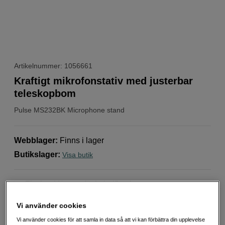
Artikelnummer: 1056661
Kraftigt mikrofonstativ med justerbar
teleskopbom
Pulse
MS232BK Microphone stand
Webblager
:
Finns i lager
Butikslager
:
Visa butik
Flyttbar klämma för kabelfixering
Teleskopbom ca 70-107 cm
Vi använder cookies
Höjdjustering ca 100-170 cm
Vi använder cookies för att samla in data så att vi kan förbättra din upplevelse