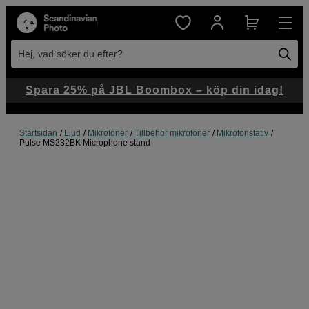
Hej, vad söker du efter?
Spara 25% på JBL Boombox – köp din idag!
Startsidan
Ljud
Mikrofoner
Tillbehör mikrofoner
Mikrofonstativ
Pulse MS232BK Microphone stand