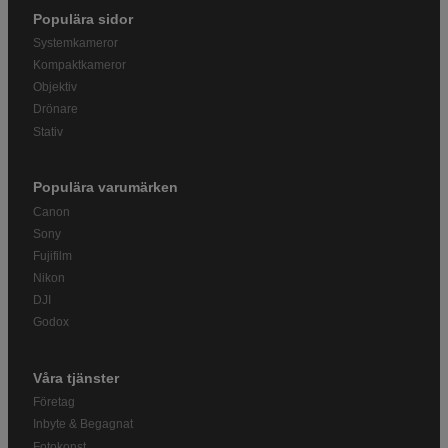
Populära sidor
Systemkameror
Kompaktkameror
Objektiv
Drönare
Stativ
Populära varumärken
Canon
Sony
Fujifilm
Nikon
DJI
Godox
Våra tjänster
Företag
Inbyte & Begagnat
Fotokonst