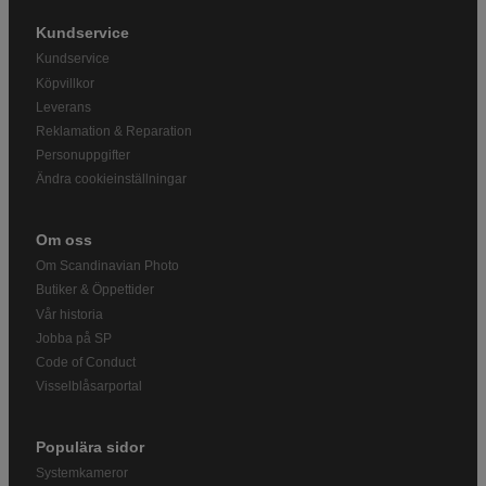
Kundservice
Kundservice
Köpvillkor
Leverans
Reklamation & Reparation
Personuppgifter
Ändra cookieinställningar
Om oss
Om Scandinavian Photo
Butiker & Öppettider
Vår historia
Jobba på SP
Code of Conduct
Visselblåsarportal
Populära sidor
Systemkameror