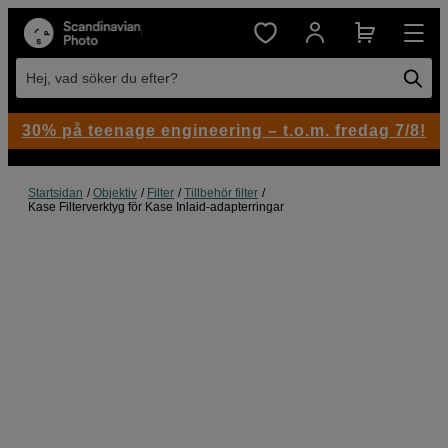
Hej, vad söker du efter?
30% på teenage engineering – t.o.m. fredag 7/8!
Startsidan
Objektiv
Filter
Tillbehör filter
Kase Filterverktyg för Kase Inlaid-adapterringar