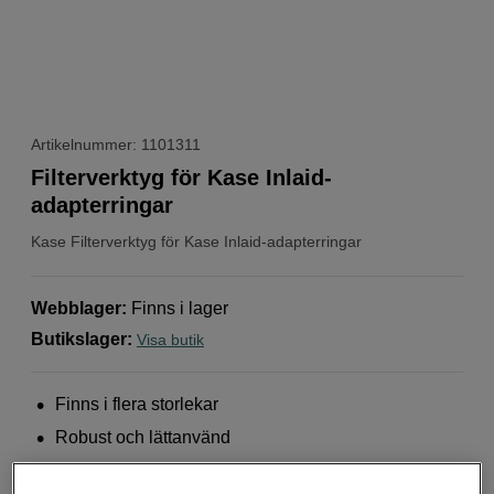
Artikelnummer: 1101311
Filterverktyg för Kase Inlaid-
adapterringar
Kase
Filterverktyg för Kase Inlaid-adapterringar
Webblager
:
Finns i lager
Butikslager
:
Visa butik
Finns i flera storlekar
Robust och lättanvänd
Magnetiserad aluminium