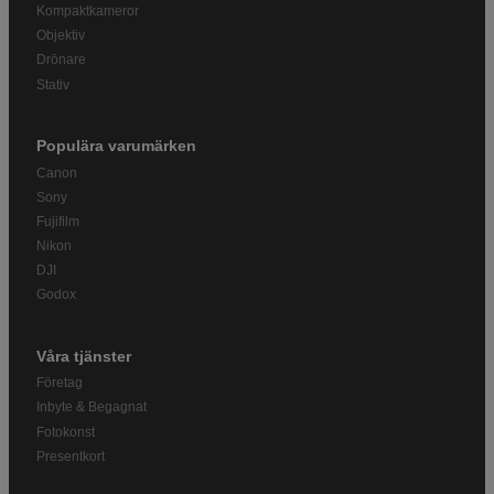
Kompaktkameror
Objektiv
Drönare
Stativ
Populära varumärken
Canon
Sony
Fujifilm
Nikon
DJI
Godox
Våra tjänster
Företag
Inbyte & Begagnat
Fotokonst
Presentkort