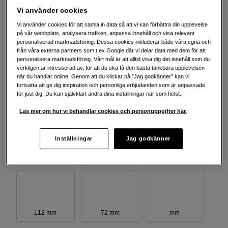
Mer information
Vi använder cookies
Vi använder cookies för att samla in data så att vi kan förbättra din upplevelse
på vår webbplats, analysera trafiken, anpassa innehåll och visa relevant
Välj diameter
personaliserad marknadsföring. Dessa cookies inkluderar både våra egna och
från våra externa partners som t.ex Google där vi delar data med dem för att
personalisera marknadsföring. Vårt mål är att alltid visa dig det innehåll som du
verkligen är intresserad av, för att du ska få den bästa tänkbara upplevelsen
när du handlar online. Genom att du klickar på ”Jag godkänner” kan vi
fortsätta att ge dig inspiration och personliga erbjudanden som är anpassade
för just dig. Du kan självklart ändra dina inställningar när som helst.
82 mm
67 mm
77 mm
Läs mer om hur vi behandlar cookies och personuppgifter här.
Inställningar
Jag godkänner
95 mm
72 mm
86 mm
112 mm
72 mm
mm