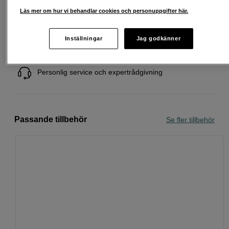
Läs mer om hur vi behandlar cookies och personuppgifter här.
Fri frakt vid köp över 1 500 kronor
Inställningar
Jag godkänner
Köp nu och betala inom 30 dagar
Personlig service och expertrådgivning
Passande tillbehör
Se fler tillbehör