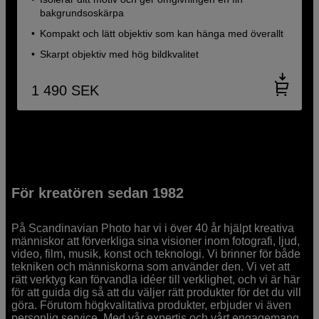
bakgrundsoskärpa
Kompakt och lätt objektiv som kan hänga med överallt
Skarpt objektiv med hög bildkvalitet
1 490
SEK
För kreatören sedan 1982
På Scandinavian Photo har vi i över 40 år hjälpt kreativa
människor att förverkliga sina visioner inom fotografi, ljud,
video, film, musik, konst och teknologi. Vi brinner för både
tekniken och människorna som använder den. Vi vet att
rätt verktyg kan förvandla idéer till verklighet, och vi är här
för att guida dig så att du väljer rätt produkter för det du vill
göra. Förutom högkvalitativa produkter, erbjuder vi även
personlig service. Med vår expertis och vårt engagemang