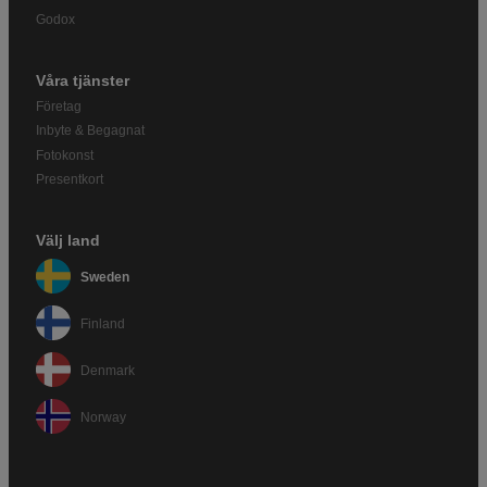
Godox
Våra tjänster
Företag
Inbyte & Begagnat
Fotokonst
Presentkort
Välj land
Sweden
Finland
Denmark
Norway