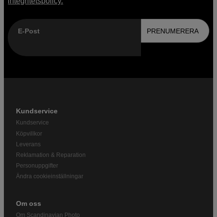
integritetspolicy.
E-Post
PRENUMERERA
Kundservice
Kundservice
Köpvillkor
Leverans
Reklamation & Reparation
Personuppgifter
Ändra cookieinställningar
Om oss
Om Scandinavian Photo