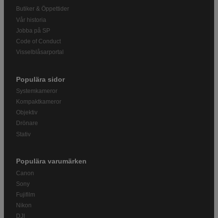
Butiker & Öppettider
Vår historia
Jobba på SP
Code of Conduct
Visselblåsarportal
Populära sidor
Systemkameror
Kompaktkameror
Objektiv
Drönare
Stativ
Populära varumärken
Canon
Sony
Fujifilm
Nikon
DJI