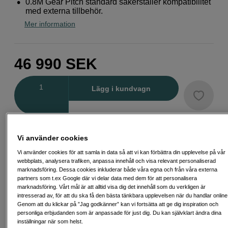
0.8M Gear Pitch standard säkerställer kompatibilitet
med externa tillbehör.
Mer information
46 990
SEK
Antal
Lägg i kundvagn
Delbetala från 1 236 SEK/mån via
Vi använder cookies
Exempel: 48 mån, 1 236 SEK/mån, totalt 59 907 SEK, effektiv ränta 10,45
Vi använder cookies för att samla in data så att vi kan förbättra din upplevelse på vår
%
webbplats, analysera trafiken, anpassa innehåll och visa relevant personaliserad
Startavgift 579 SEK, aviavgift 45 SEK/mån tillkommer
marknadsföring. Dessa cookies inkluderar både våra egna och från våra externa
partners som t.ex Google där vi delar data med dem för att personalisera
Att låna kostar pengar!
Om du inte kan betala tillbaka skulden i tid
riskerar du en betalningsanmärkning. Det kan leda till svårigheter att få hyra
marknadsföring. Vårt mål är att alltid visa dig det innehåll som du verkligen är
bostad, teckna abonnemang och få nya lån. För stöd, vänd dig till budget-
intresserad av, för att du ska få den bästa tänkbara upplevelsen när du handlar online
och skuldrådgivningen i din kommun. Kontaktuppgifter finns på
Genom att du klickar på ”Jag godkänner” kan vi fortsätta att ge dig inspiration och
konsumentverket.se (öppnas i ny flik)
personliga erbjudanden som är anpassade för just dig. Du kan självklart ändra dina
inställningar när som helst.