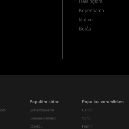
Helsingfors
Köpenhamn
Malmö
Borås
Populära sidor
Populära varumärken
hoto
Systemkameror
Canon
Kompaktkameror
Sony
Objektiv
Fujifilm