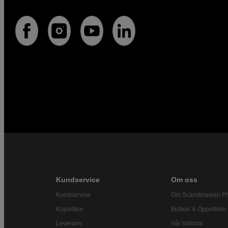
Kundservice
Om oss
Kundservice
Om Scandinavian P
Köpvillkor
Butiker & Öppettider
Leverans
Vår historia