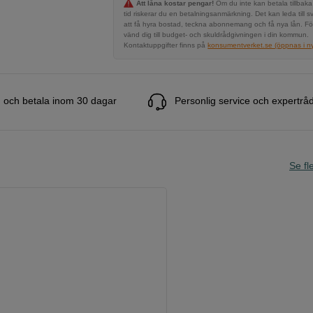
Att låna kostar pengar!
Om du inte kan betala tillbaka
tid riskerar du en betalningsanmärkning. Det kan leda till s
att få hyra bostad, teckna abonnemang och få nya lån. Fö
vänd dig till budget- och skuldrådgivningen i din kommun.
Kontaktuppgifter finns på
konsumentverket.se (öppnas i ny 
 och betala inom 30 dagar
Personlig service och expertrå
Se fle