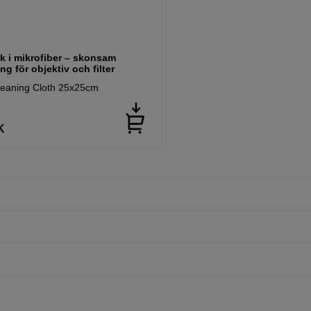
k i mikrofiber – skonsam
ng för objektiv och filter
leaning Cloth 25x25cm
K