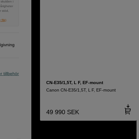
 skulden i
vårigheter
r stöd,
flik)
dgivning
r tillbehör
CN-E35/1,5T, L F, EF-mount
Canon CN-E35/1,5T, L F, EF-mount
49 990
SEK