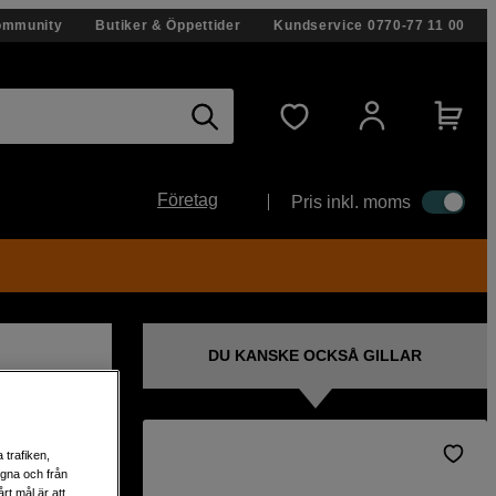
ommunity
Butiker & Öppettider
Kundservice
0770-77 11 00
Företag
Pris inkl. moms
DU KANSKE OCKSÅ GILLAR
 trafiken,
egna och från
 EF-
rt mål är att