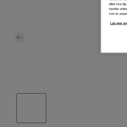
alltid visa d
handlar onlin
som är anpass
Läs mer om