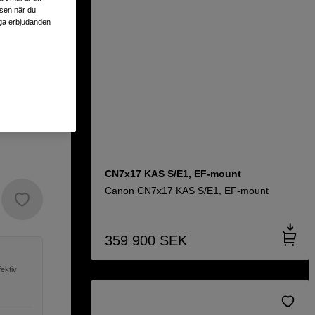
lsen när du
liga erbjudanden
ount
0
CN7x17 KAS S/E1, EF-mount
Canon CN7x17 KAS S/E1, EF-mount
359 900
SEK
ektiv