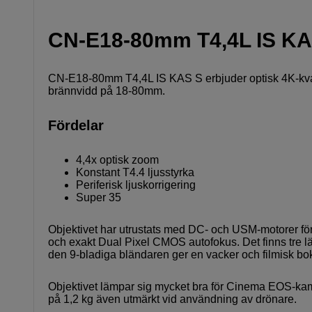
CN-E18-80mm T4,4L IS KA
CN-E18-80mm T4,4L IS KAS S erbjuder optisk 4K-kva
brännvidd på 18-80mm.
Fördelar
4,4x optisk zoom
Konstant T4.4 ljusstyrka
Periferisk ljuskorrigering
Super 35
Objektivet har utrustats med DC- och USM-motorer för
och exakt Dual Pixel CMOS autofokus. Det finns tre läge
den 9-bladiga bländaren ger en vacker och filmisk bok
Objektivet lämpar sig mycket bra för Cinema EOS-kame
på 1,2 kg även utmärkt vid användning av drönare.