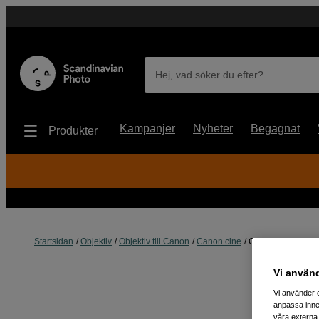
Hej, vad söker du efter?
Kampanjer
Nyheter
Begagnat
Produkter
Startsidan
Objektiv
Objektiv till Canon
Canon cine
Canon CN-E18-80
Vi använ
Vi använder c
anpassa inne
våra externa 