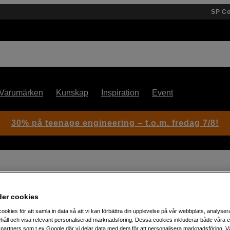
SP C
Varumärken
Kunskap
Inspiration
Event
30% på teenage engineering – t.o.m. fredag 7/8!
mm T4,4L IS KAS S, EF-mount
der cookies
Artikelnummer: 1026520
ookies för att samla in data så att vi kan förbättra din upplevelse på vår webbplats, analysera
håll och visa relevant personaliserad marknadsföring. Dessa cookies inkluderar både våra 
CN-E18-80mm T4,4L IS KAS S,
partners som t.ex Google där vi delar data med dem för att personalisera marknadsföring. Vå