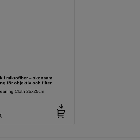
k i mikrofiber – skonsam
ng för objektiv och filter
leaning Cloth 25x25cm
K