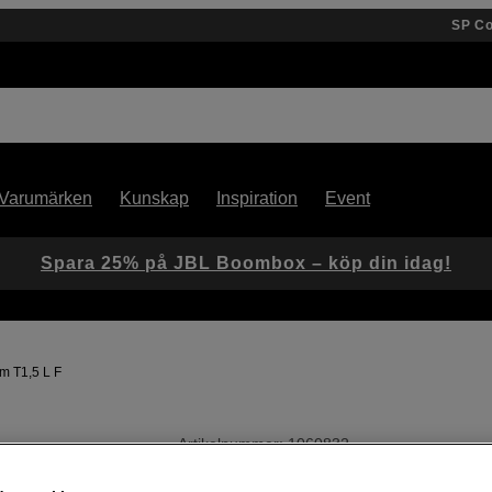
SP C
Varumärken
Kunskap
Inspiration
Event
Spara 25% på JBL Boombox – köp din idag!
 T1,5 L F
Artikelnummer: 1060832
Flexibelt cineobjektiv med hö