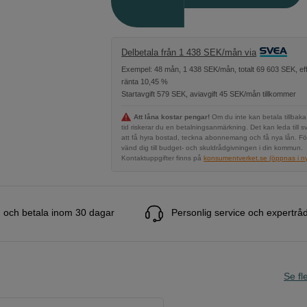
Delbetala från 1 438 SEK/mån via
Exempel: 48 mån, 1 438 SEK/mån, totalt 69 603 SEK, eff
ränta 10,45 %
Startavgift 579 SEK, aviavgift 45 SEK/mån tillkommer
Att låna kostar pengar!
Om du inte kan betala tillbaka
tid riskerar du en betalningsanmärkning. Det kan leda till s
att få hyra bostad, teckna abonnemang och få nya lån. Fö
vänd dig till budget- och skuldrådgivningen i din kommun.
Kontaktuppgifter finns på
konsumentverket.se (öppnas i ny 
 och betala inom 30 dagar
Personlig service och expertrå
Se fle