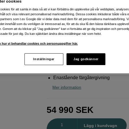
der cookies
optisk prestanda
ookies för att samla in data så att vi kan förbättra din upplevelse på vår webbplats, analysera
Canon
CN-R 24mm T1,5 L F
håll och visa relevant personaliserad marknadsföring. Dessa cookies inkluderar både våra 
partners som t.ex Google där vi delar data med dem för att personalisera marknadsföring. Vå
ig det innehåll som du verkligen är intresserad av, för att du ska få den bästa tänkbara uppleve
e. Genom att du klickar på ”Jag godkänner” kan vi fortsätta att ge dig inspiration och person
Webblager
:
Beräknad leverans ca 10-2
ade för just dig. Du kan självklart ändra dina inställningar när som helst.
arbetsdagar efter lagd beställning
Butikslager
:
Visa butik
 hur vi behandlar cookies och personuppgifter här.
Inställningar
Jag godkänner
4K- och 8K-upplösning
Stöd för objektivmetadata
Enastående färgåtergivning
Mer information
54 990
SEK
Antal
Lägg i kundvagn