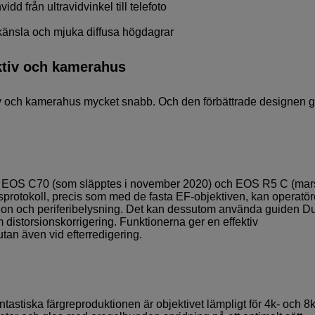
dd från ultravidvinkel till telefoto
känsla och mjuka diffusa högdagrar
ktiv och kamerahus
iv och kamerahus mycket snabb. Och den förbättrade designen g
a EOS C70 (som släpptes i november 2020) och EOS R5 C (mar
sprotokoll, precis som med de fasta EF-objektiven, kan operatö
ration och periferibelysning. Det kan dessutom använda guiden D
distorsionskorrigering. Funktionerna ger en effektiv
utan även vid efterredigering.
astiska färgreproduktionen är objektivet lämpligt för 4k- och 8k