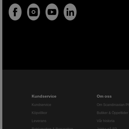
Kundservice
Om oss
Kundservice
Om Scandinavian P
Köpvillkor
Butiker & Öppettider
Leverans
Vår historia