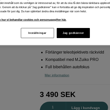
PRO
ig det innehåll som du verkligen är intresserad av, för att du ska få den bästa tänkbara uppleve
e. Genom att du klickar på ”Jag godkänner” kan vi fortsätta att ge dig inspiration och person
OM SYSTEM
M.Zuiko Digital 1.4x Teleconve
ade för just dig. Du kan självklart ändra dina inställningar när som helst.
14
 hur vi behandlar cookies och personuppgifter här.
Webblager
:
Finns i lager
Inställningar
Jag godkänner
Butikslager
:
Visa butik
Förlänger teleobjektivets räckvidd
Kompatibel med M.Zuiko PRO
Full bibehållen autofokus
Mer information
3 490
SEK
Antal
Lägg i kundvagn