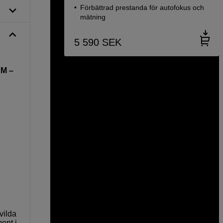
Förbättrad prestanda för autofokus och
mätning
5 590
SEK
EM –
vilda
ent i