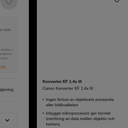
iv ränta
 skulden i
vårigheter
r stöd,
flik)
Konverter EF 1,4x III
Canon Konverter EF 1,4x III
dgivning
Ingen förlust av objektivets prestanda
eller bildkvaliteten
Inbyggd mikroprocessor ger korrekt
överföring av data mellan objektiv och
kamera