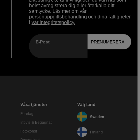
helst avregistrera dig eller återkalla ditt
samtycke. Läs mer om vår
personuppgiftsbehandling och dina rättigheter
i
vår integritetspolicy.
E-Post
PRENUMERERA
Våra tjänster
Välj land
Företag
Sweden
Inbyte & Begagnat
Fotokonst
Finland