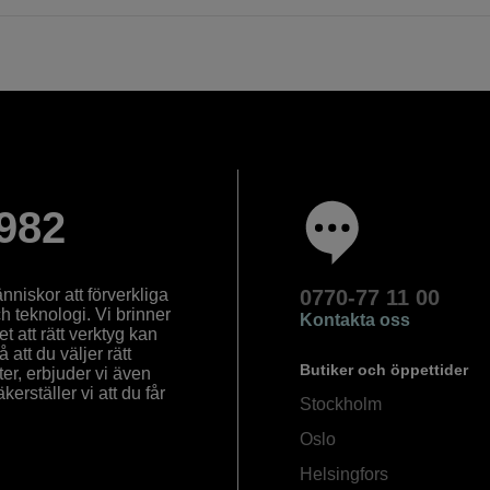
982
nniskor att förverkliga
0770-77 11 00
ch teknologi. Vi brinner
Kontakta oss
 att rätt verktyg kan
å att du väljer rätt
Butiker och öppettider
ter, erbjuder vi även
rställer vi att du får
Stockholm
Oslo
Helsingfors