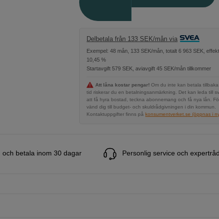
Delbetala från 133 SEK/mån via
Exempel: 48 mån, 133 SEK/mån, totalt 6 963 SEK, effekt
10,45 %
Startavgift 579 SEK, aviavgift 45 SEK/mån tillkommer
Att låna kostar pengar!
Om du inte kan betala tillbaka
tid riskerar du en betalningsanmärkning. Det kan leda till s
att få hyra bostad, teckna abonnemang och få nya lån. Fö
vänd dig till budget- och skuldrådgivningen i din kommun.
Kontaktuppgifter finns på
konsumentverket.se (öppnas i ny 
 och betala inom 30 dagar
Personlig service och expertrå