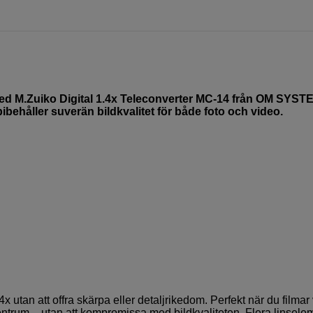
yg med M.Zuiko Digital 1.4x Teleconverter MC-14 från OM SYST
ibehåller suverän bildkvalitet för både foto och video.
4x utan att offra skärpa eller detaljrikedom. Perfekt när du filmar 
entrum – utan att kompromissa med bildkvaliteten. Flera linselem