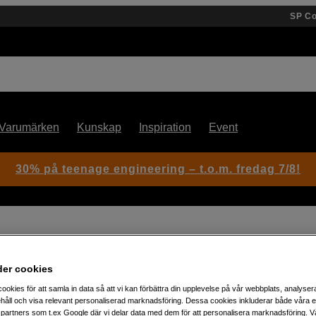
SP C
Varumärken
Kunskap
Inspiration
Event
30% på teenage engineering – t.o.m. fredag 7/8!
ko Digital 1.4x Teleconverter MC-14
der cookies
Artikelnummer: 1103636
ookies för att samla in data så att vi kan förbättra din upplevelse på vår webbplats, analysera
håll och visa relevant personaliserad marknadsföring. Dessa cookies inkluderar både våra 
Smidig Telekonverter till M.Z
partners som t.ex Google där vi delar data med dem för att personalisera marknadsföring. Vå