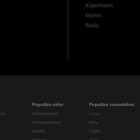
Köpenhamn
Malmö
Borås
Populära sidor
Populära varumärken
hoto
Systemkameror
Canon
Kompaktkameror
Sony
Objektiv
Fujifilm