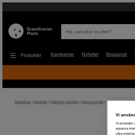
Hej, vad söker du efter?
Kampanjer
Nyheter
Begagnat
Produkter
Startsidan
Objektiv
Tillbehör objektiv
Teleconverter
OM SYSTEM M.Zui
Vi använ
Vi använder c
anpassa inne
våra externa 