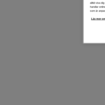
alltid visa d
handlar onlin
som är anpass
Läs mer om