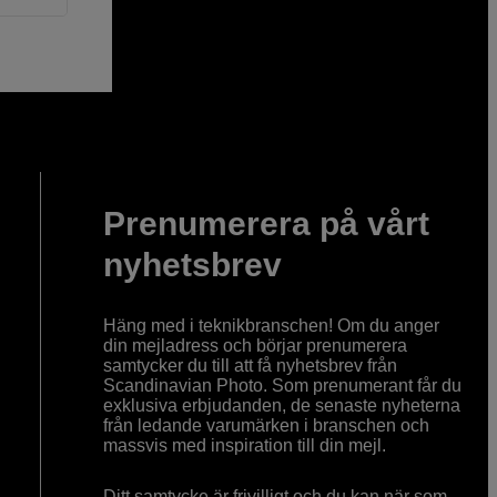
Prenumerera på vårt
nyhetsbrev
Häng med i teknikbranschen! Om du anger
din mejladress och börjar prenumerera
samtycker du till att få nyhetsbrev från
Scandinavian Photo. Som prenumerant får du
exklusiva erbjudanden, de senaste nyheterna
från ledande varumärken i branschen och
massvis med inspiration till din mejl.
Ditt samtycke är frivilligt och du kan när som