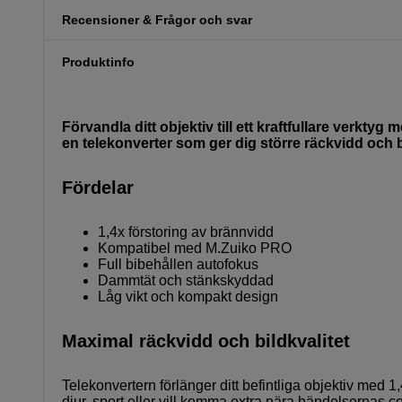
Recensioner & Frågor och svar
Produktinfo
Förvandla ditt objektiv till ett kraftfullare verkt
en telekonverter som ger dig större räckvidd och b
Fördelar
1,4x förstoring av brännvidd
Kompatibel med M.Zuiko PRO
Full bibehållen autofokus
Dammtät och stänkskyddad
Låg vikt och kompakt design
Maximal räckvidd och bildkvalitet
Telekonvertern förlänger ditt befintliga objektiv med 1,
djur, sport eller vill komma extra nära händelsernas c