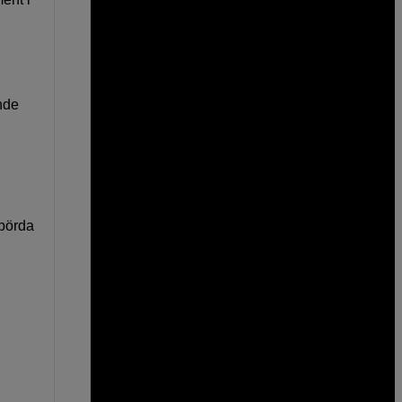
nde
 börda