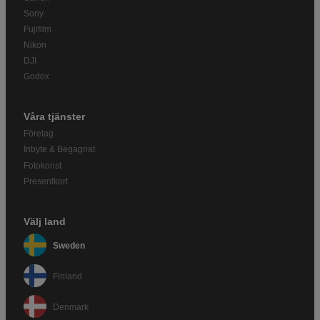
Sony
Fujifilm
Nikon
DJI
Godox
Våra tjänster
Företag
Inbyte & Begagnat
Fotokonst
Presentkort
Välj land
Sweden
Finland
Denmark