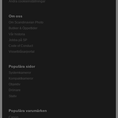
Ändra cookieinställningar
Om oss
Om Scandinavian Photo
Butiker & Öppettider
Vår historia
Jobba på SP
Code of Conduct
Visselblåsarportal
Populära sidor
Systemkameror
Kompaktkameror
Objektiv
Drönare
Stativ
Populära varumärken
Canon