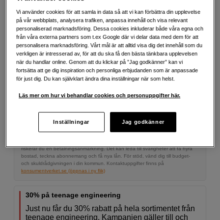
Vi använder cookies för att samla in data så att vi kan förbättra din upplevelse
på vår webbplats, analysera trafiken, anpassa innehåll och visa relevant
2 793
SEK
3 990
SEK
personaliserad marknadsföring. Dessa cookies inkluderar både våra egna och
från våra externa partners som t.ex Google där vi delar data med dem för att
Erbjudandet gäller 23 juli - 7 aug.
personalisera marknadsföring. Vårt mål är att alltid visa dig det innehåll som du
verkligen är intresserad av, för att du ska få den bästa tänkbara upplevelsen
Antal
Lägg i kundvagn
när du handlar online. Genom att du klickar på ”Jag godkänner” kan vi
fortsätta att ge dig inspiration och personliga erbjudanden som är anpassade
för just dig. Du kan självklart ändra dina inställningar när som helst.
Läs mer om hur vi behandlar cookies och personuppgifter här.
Delbetala från 116 SEK/mån via
Exempel: 48 mån, 116 SEK/mån, totalt 6 147 SEK, effektiv ränta 10,45 %
Inställningar
Jag godkänner
Startavgift 579 SEK, aviavgift 45 SEK/mån tillkommer
Att låna kostar pengar!
Om du inte kan betala tillbaka skulden i tid
riskerar du en betalningsanmärkning. Det kan leda till svårigheter att få hyra
bostad, teckna abonnemang och få nya lån. För stöd, vänd dig till budget-
och skuldrådgivningen i din kommun. Kontaktuppgifter finns på
konsumentverket.se (öppnas i ny flik)
30% på teenage engineering
Just nu får du 30% rabatt på hela sortimentet från
teenage engineering. Kampanjen gäller till och