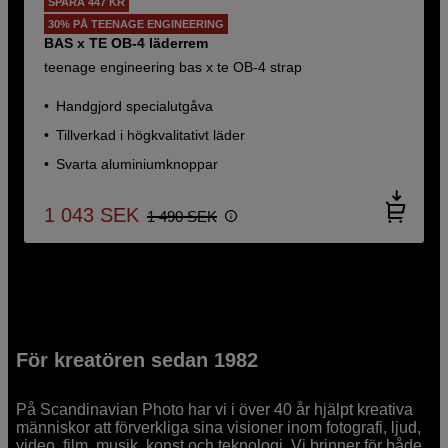
SPARA 447 KR
30% PÅ TEENAGE ENGINEERING
BAS x TE OB-4 läderrem
teenage engineering bas x te OB-4 strap
Handgjord specialutgåva
Tillverkad i högkvalitativt läder
Svarta aluminiumknoppar
1 043
SEK
1 490
SEK
För kreatören sedan 1982
På Scandinavian Photo har vi i över 40 år hjälpt kreativa
människor att förverkliga sina visioner inom fotografi, ljud,
video, film, musik, konst och teknologi. Vi brinner för både