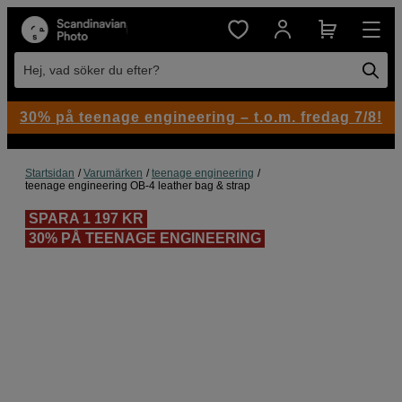
Hej, vad söker du efter?
30% på teenage engineering – t.o.m. fredag 7/8!
Startsidan
Varumärken
teenage engineering
teenage engineering OB-4 leather bag & strap
SPARA 1 197 KR
30% PÅ TEENAGE ENGINEERING