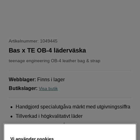
Artikelnummer: 1049445
Bas x TE OB-4 läderväska
teenage engineering
OB-4 leather bag & strap
Webblager
:
Finns i lager
Butikslager
:
Visa butik
Handgjord specialutgåva märkt med utgivningssiffra
Tillverkad i högkvalitativt läder
Utformad för att inte påverka ljudet
Mer information
Vi använder cookies