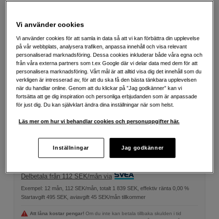
Vi använder cookies
Välj färg
Vi använder cookies för att samla in data så att vi kan förbättra din upplevelse
på vår webbplats, analysera trafiken, anpassa innehåll och visa relevant
personaliserad marknadsföring. Dessa cookies inkluderar både våra egna och
från våra externa partners som t.ex Google där vi delar data med dem för att
personalisera marknadsföring. Vårt mål är att alltid visa dig det innehåll som du
verkligen är intresserad av, för att du ska få den bästa tänkbara upplevelsen
när du handlar online. Genom att du klickar på ”Jag godkänner” kan vi
fortsätta att ge dig inspiration och personliga erbjudanden som är anpassade
för just dig. Du kan självklart ändra dina inställningar när som helst.
799
SEK
Läs mer om hur vi behandlar cookies och personuppgifter här.
Antal
Lägg i kundvagn
Inställningar
Jag godkänner
Delbetala från 112 SEK/mån via
Exempel: 12 mån, 112 SEK/mån, totalt 1 839 SEK, effektiv ränta 0,00 %
Startavgift 495 SEK, aviavgift 45 SEK/mån tillkommer
Att låna kostar pengar!
Om du inte kan betala tillbaka skulden i tid