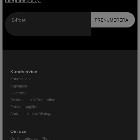
integritetspolicy.
E-Post
PRENUMERERA
Kundservice
Kundservice
Köpvillkor
Leverans
Reklamation & Reparation
Personuppgifter
Ändra cookieinställningar
Om oss
Om Scandinavian Photo