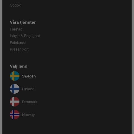
Godox
Våra tjänster
Företag
Inbyte & Begagnat
Fotokonst
Presentkort
Välj land
Sweden
Finland
Denmark
Norway