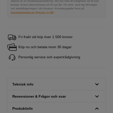
riskerar du en betalningsanmärkning. Det kan leda till svårigheter att få hyra
bostad, teckna abonnemang och få nya lån. För stöd, vänd dig till budget-
och skuldrådgivningen i din kommun. Kontaktuppgifter finns på
konsumentverket.se (öppnas i ny flik)
Fri frakt vid köp över 1 500 kronor
Köp nu och betala inom 30 dagar
Personlig service och expertrådgivning
Teknisk info
Recensioner & Frågor och svar
Produktinfo