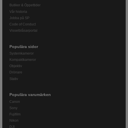
Butiker & Öppettider
Vår historia
Jobba på SP
Code of Conduct
Visselblåsarportal
Populära sidor
Systemkameror
Kompaktkameror
Objektiv
Drönare
Stativ
Populära varumärken
Canon
Sony
Fujifilm
Nikon
DJI