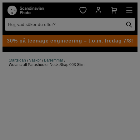
Hej, vad söker du efter?
30% på teenage engineering – t.o.m. fredag 7/8!
Startsidan
Väskor
Bärremmar
Wotancraft Parashooter Neck Strap 003 Slim