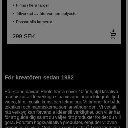
Finns i flera färger
Tillverkad av återvunnen polyester
Passar alla kameror
299
SEK
För kreatören sedan 1982
På Scandinavian Photo har vi i över 40 år hjälpt kreativa
människor att förverkliga sina visioner inom fotografi, ljud,
video, film, musik, konst och teknologi. Vi brinner för både
tekniken och människorna som använder den. Vi vet att
rätt verktyg kan förvandla idéer till verklighet, och vi är här
för att guida dig så att du väljer rätt produkter för det du vill
göra. Förutom högkvalitativa produkter, erbjuder vi även
personlig service. Med vår expertis och vårt engagemang