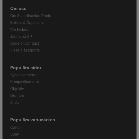
Om oss
Om Scandinavian Photo
Butiker & Öppettider
Vår historia
Jobba på SP
Code of Conduct
Visselblåsarportal
Populära sidor
Systemkameror
Kompaktkameror
Objektiv
Drönare
Stativ
Populära varumärken
Canon
Sony