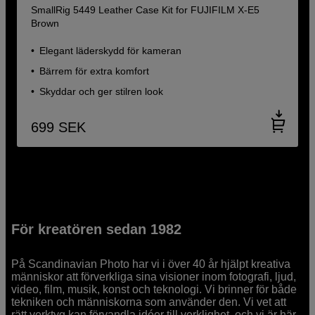
SmallRig 5449 Leather Case Kit for FUJIFILM X-E5
Brown
Elegant läderskydd för kameran
Bärrem för extra komfort
Skyddar och ger stilren look
699
SEK
För kreatören sedan 1982
På Scandinavian Photo har vi i över 40 år hjälpt kreativa
människor att förverkliga sina visioner inom fotografi, ljud,
video, film, musik, konst och teknologi. Vi brinner för både
tekniken och människorna som använder den. Vi vet att
rätt verktyg kan förvandla idéer till verklighet, och vi är här