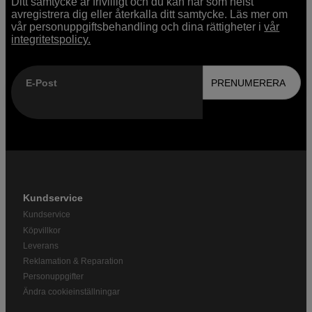
Ditt samtycke är frivilligt och du kan när som helst
avregistrera dig eller återkalla ditt samtycke. Läs mer om
vår personuppgiftsbehandling och dina rättigheter i
vår
integritetspolicy.
E-Post
PRENUMERERA
Kundservice
Kundservice
Köpvillkor
Leverans
Reklamation & Reparation
Personuppgifter
Ändra cookieinställningar