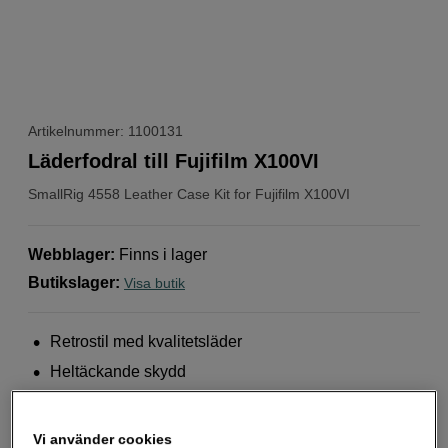
Artikelnummer: 1100131
Läderfodral till Fujifilm X100VI
SmallRig
4558 Leather Case Kit for Fujifilm X100VI
Webblager
:
Finns i lager
Butikslager
:
Visa butik
Retrostil med kvalitetsläder
Heltäckande skydd
Full åtkomst till knappar
Mer information
Vi använder cookies