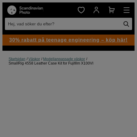
Hej, vad söker du efter?
30% rabatt på teenage engineering – köp här!
Startsidan
Väskor
Modellanpassade väskor
SmallRig 4558 Leather Case Kit for Fujifilm X100VI