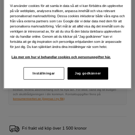
Vi använder cookies för att samla in data så att vi kan förbättra din upplevelse
på vår webbplats, analysera trafiken, anpassa innehåll och visa relevant
939
SEK
personaliserad marknadsföring. Dessa cookies inkluderar både våra egna och
från våra externa partners som t.ex Google där vi delar data med dem för att
personalisera marknadsföring. Vårt mål är att alltid visa dig det innehåll som du
Antal
verkligen är intresserad av, för att du ska få den bästa tänkbara upplevelsen
Lägg i kundvagn
när du handlar online. Genom att du klickar på ”Jag godkänner” kan vi
fortsätta att ge dig inspiration och personliga erbjudanden som är anpassade
för just dig. Du kan självklart ändra dina inställningar när som helst.
Läs mer om hur vi behandlar cookies och personuppgifter här.
Delbetala från 123 SEK/mån via
Exempel: 12 mån, 123 SEK/mån, totalt 1 971 SEK, effektiv ränta 0,00 %
Startavgift 495 SEK, aviavgift 45 SEK/mån tillkommer
Inställningar
Jag godkänner
Att låna kostar pengar!
Om du inte kan betala tillbaka skulden i tid
riskerar du en betalningsanmärkning. Det kan leda till svårigheter att få hyra
bostad, teckna abonnemang och få nya lån. För stöd, vänd dig till budget-
och skuldrådgivningen i din kommun. Kontaktuppgifter finns på
konsumentverket.se (öppnas i ny flik)
Fri frakt vid köp över 1 500 kronor