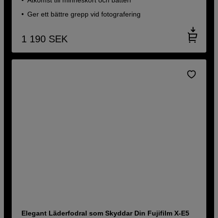
Åtkomst till minneskort och batteri
Ger ett bättre grepp vid fotografering
1 190
SEK
Elegant Läderfodral som Skyddar Din Fujifilm X-E5