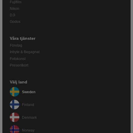
Fujifilm
Nikon
DJI
Godox
Våra tjänster
Företag
Inbyte & Begagnat
Fotokonst
Presentkort
Välj land
Sweden
Finland
Denmark
Norway