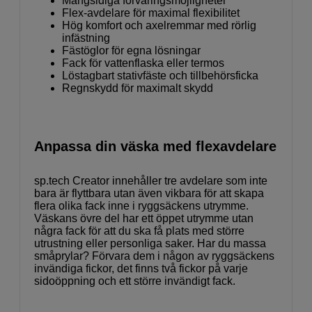
Mångsidiga förvaringsmöjligheter
Flex-avdelare för maximal flexibilitet
Hög komfort och axelremmar med rörlig
infästning
Fästöglor för egna lösningar
Fack för vattenflaska eller termos
Löstagbart stativfäste och tillbehörsficka
Regnskydd för maximalt skydd
Anpassa din väska med flexavdelare
sp.tech Creator innehåller tre avdelare som inte
bara är flyttbara utan även vikbara för att skapa
flera olika fack inne i ryggsäckens utrymme.
Väskans övre del har ett öppet utrymme utan
några fack för att du ska få plats med större
utrustning eller personliga saker. Har du massa
småprylar? Förvara dem i någon av ryggsäckens
invändiga fickor, det finns två fickor på varje
sidoöppning och ett större invändigt fack.