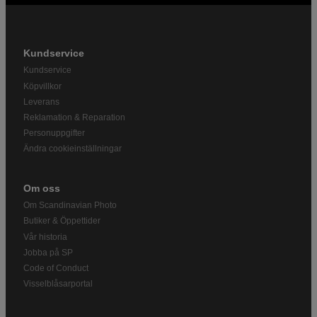
Kundservice
Kundservice
Köpvillkor
Leverans
Reklamation & Reparation
Personuppgifter
Ändra cookieinställningar
Om oss
Om Scandinavian Photo
Butiker & Öppettider
Vår historia
Jobba på SP
Code of Conduct
Visselblåsarportal