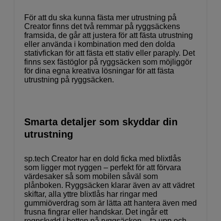
För att du ska kunna fästa mer utrustning på
Creator finns det två remmar på ryggsäckens
framsida, de går att justera för att fästa utrustning
eller använda i kombination med den dolda
stativfickan för att fästa ett stativ eller paraply. Det
finns sex fästöglor på ryggsäcken som möjliggör
för dina egna kreativa lösningar för att fästa
utrustning på ryggsäcken.
Smarta detaljer som skyddar din
utrustning
sp.tech Creator har en dold ficka med blixtlås
som ligger mot ryggen – perfekt för att förvara
värdesaker så som mobilen såväl som
plånboken. Ryggsäcken klarar även av att vädret
skiftar, alla yttre blixtlås har ringar med
gummiöverdrag som är lätta att hantera även med
frusna fingrar eller handskar. Det ingår ett
regnskydd i botten på ryggsäcken – ta upp och