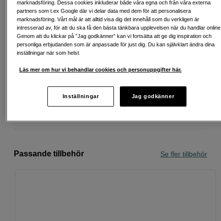
utvalda favoriter.
marknadsföring. Dessa cookies inkluderar både våra egna och från våra externa
partners som t.ex Google där vi delar data med dem för att personalisera
Läs mer
marknadsföring. Vårt mål är att alltid visa dig det innehåll som du verkligen är
intresserad av, för att du ska få den bästa tänkbara upplevelsen när du handlar online
Genom att du klickar på ”Jag godkänner” kan vi fortsätta att ge dig inspiration och
personliga erbjudanden som är anpassade för just dig. Du kan självklart ändra dina
inställningar när som helst.
Fri frakt vid köp över 1 500 kronor
Läs mer om hur vi behandlar cookies och personuppgifter här.
Köp nu och betala inom 30 dagar
Inställningar
Jag godkänner
Personlig service och expertrådgivning
Passande tillbehör
Se fler tillbehör