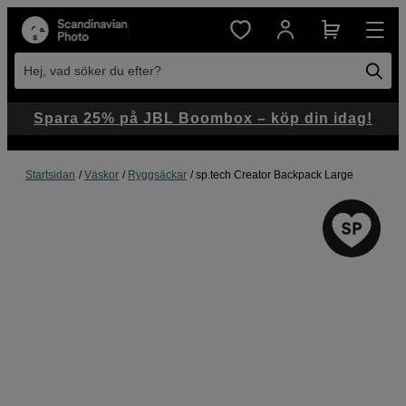
Hej, vad söker du efter?
Spara 25% på JBL Boombox – köp din idag!
Startsidan
Väskor
Ryggsäckar
sp.tech Creator Backpack Large