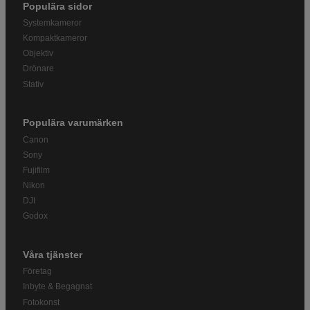
Populära sidor
Systemkameror
Kompaktkameror
Objektiv
Drönare
Stativ
Populära varumärken
Canon
Sony
Fujifilm
Nikon
DJI
Godox
Våra tjänster
Företag
Inbyte & Begagnat
Fotokonst