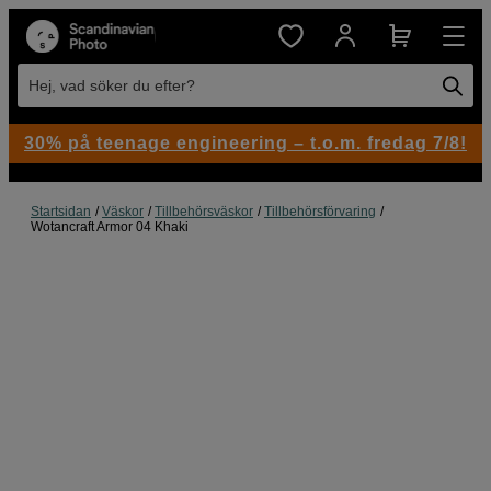
Hej, vad söker du efter?
30% på teenage engineering – t.o.m. fredag 7/8!
Startsidan
Väskor
Tillbehörsväskor
Tillbehörsförvaring
Wotancraft Armor 04 Khaki