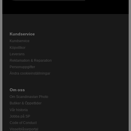
Kundservice
Kundservice
Köpvillkor
Leverans
Reklamation & Reparation
Personuppgifter
Ändra cookieinställningar
Om oss
Om Scandinavian Photo
Butiker & Öppettider
Vår historia
Jobba på SP
Code of Conduct
Visselblåsarportal