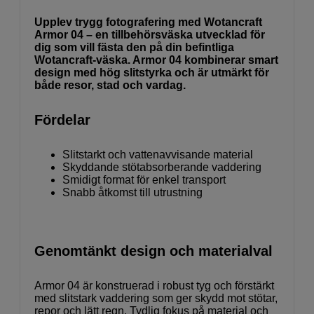
Upplev trygg fotografering med Wotancraft
Armor 04 – en tillbehörsväska utvecklad för
dig som vill fästa den på din befintliga
Wotancraft-väska. Armor 04 kombinerar smart
design med hög slitstyrka och är utmärkt för
både resor, stad och vardag.
Fördelar
Slitstarkt och vattenavvisande material
Skyddande stötabsorberande vaddering
Smidigt format för enkel transport
Snabb åtkomst till utrustning
Genomtänkt design och materialval
Armor 04 är konstruerad i robust tyg och förstärkt
med slitstark vaddering som ger skydd mot stötar,
repor och lätt regn. Tydlig fokus på material och