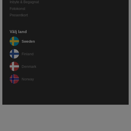
Inbyte & Begagnat
Fotokonst
Presentkort
Välj land
Sweden
Finland
Denmark
Norway