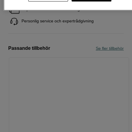
Köp nu och betala inom 30 dagar
Personlig service och expertrådgivning
Passande tillbehör
Se fler tillbehör