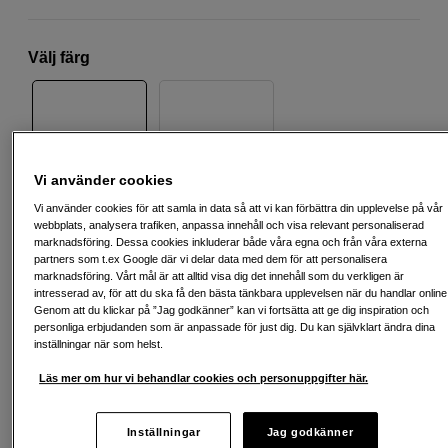
Välj färg
Beige
Svart
Vi använder cookies
Vi använder cookies för att samla in data så att vi kan förbättra din upplevelse på vår
webbplats, analysera trafiken, anpassa innehåll och visa relevant personaliserad
449
SEK
marknadsföring. Dessa cookies inkluderar både våra egna och från våra externa
partners som t.ex Google där vi delar data med dem för att personalisera
Handla tryggt med delbetalning eller faktura
Info
marknadsföring. Vårt mål är att alltid visa dig det innehåll som du verkligen är
intresserad av, för att du ska få den bästa tänkbara upplevelsen när du handlar online
Antal
Lägg i kundvagn
Genom att du klickar på ”Jag godkänner” kan vi fortsätta att ge dig inspiration och
personliga erbjudanden som är anpassade för just dig. Du kan självklart ändra dina
inställningar när som helst.
Läs mer om hur vi behandlar cookies och personuppgifter här.
Inställningar
Jag godkänner
Fri frakt vid köp över 1 500 kronor