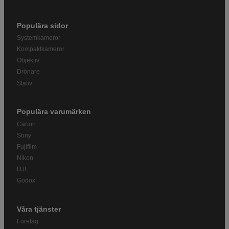
Populära sidor
Systemkameror
Kompaktkameror
Objektiv
Drönare
Stativ
Populära varumärken
Canon
Sony
Fujifilm
Nikon
DJI
Godox
Våra tjänster
Företag