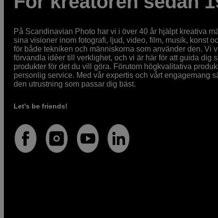
För kreatören sedan 1
På Scandinavian Photo har vi i över 40 år hjälpt kreativa mä
sina visioner inom fotografi, ljud, video, film, musik, konst o
för både tekniken och människorna som använder den. Vi vet
förvandla idéer till verklighet, och vi är här för att guida dig s
produkter för det du vill göra. Förutom högkvalitativa produk
personlig service. Med vår expertis och vårt engagemang säke
den utrustning som passar dig bäst.
Let's be friends!