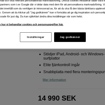
håll och visa relevant personaliserad marknadsföring. Dessa cookies inkluderar både våra 
teleprompter
partners som t.ex Google där vi delar data med dem för att personalisera marknadsföring. Vå
ig det innehåll som du verkligen är intresserad av, för att du ska få den bästa tänkbara uppleve
Ikan
PT-ELITE-PRO-RC Elite Universal large 
e. Genom att du klickar på ”Jag godkänner” kan vi fortsätta att ge dig inspiration och person
and iPad Pro teleprompter w/elite remote
ade för just dig. Du kan självklart ändra dina inställningar när som helst.
 hur vi behandlar cookies och personuppgifter här.
Webblager
:
Beräknad leverans ca 10-2
arbetsdagar efter lagd beställning
Inställningar
Jag godkänner
Butikslager
:
Visa butik
Stödjer iPad, Android- och Windows-
surfplattor
Elite fjärrkontroll ingår
Snabbplatta med flera monteringspun
Mer information
14 990
SEK