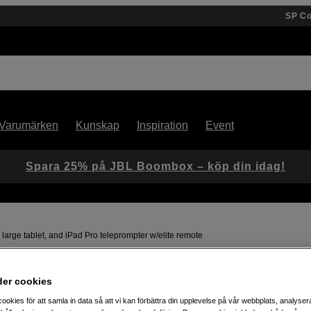
SP C
Varumärken
Kunskap
Inspiration
Event
Spara 25% på JBL Boombox – köp din idag!
arge tablet, and iPad Pro teleprompter w/elite remote
Artikelnummer: 1043292
der cookies
Använd din surfplatta som
ookies för att samla in data så att vi kan förbättra din upplevelse på vår webbplats, analysera