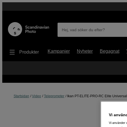
Hej, vad söker du efter?
Kampanjer
Nyheter
Begagnat
Produkter
Startsidan
Video
Teleprompter
Ikan PT-ELITE-PRO-RC Elite Universal l
Vi använ
Vi använder c