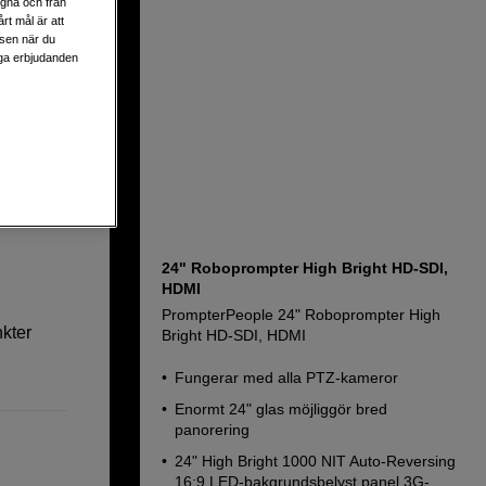
egna och från
rt mål är att
lsen när du
tablet,
liga erbjudanden
0
24" Roboprompter High Bright HD-SDI,
HDMI
PrompterPeople 24" Roboprompter High
kter
Bright HD-SDI, HDMI
Fungerar med alla PTZ-kameror
Enormt 24" glas möjliggör bred
panorering
24" High Bright 1000 NIT Auto-Reversing
16:9 LED-bakgrundsbelyst panel 3G-