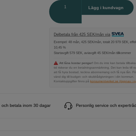
Antal
Lägg i kundvagn
Delbetala från 425 SEK/mån via
Exempel: 48 mån, 425 SEK/mån, totalt 20 979 SEK, effek
10,45 %
Startavgift 579 SEK, aviavgift 45 SEK/mån tillkommer
Att låna kostar pengar!
Om du inte kan betala tillbaka
tid riskerar du en betalningsanmärkning. Det kan leda till s
att få hyra bostad, teckna abonnemang och få nya lån. Fö
vänd dig till budget- och skuldrådgivningen i din kommun.
Kontaktuppgifter finns på
konsumentverket.se (öppnas i ny 
 och betala inom 30 dagar
Personlig service och expertrå