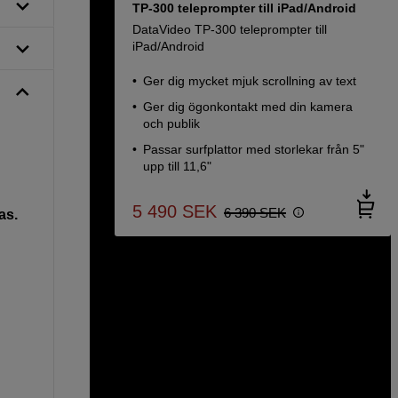
TP-300 teleprompter till iPad/Android
DataVideo TP-300 teleprompter till
iPad/Android
Ger dig mycket mjuk scrollning av text
Ger dig ögonkontakt med din kamera
och publik
Passar surfplattor med storlekar från 5"
upp till 11,6"
5 490
SEK
6 390
SEK
as.