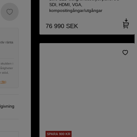
SDI, HDMI, VGA,
kompositingångar/utgångar
76 990
SEK
tiv ränta
 skulden i
vårigheter
r stöd,
flik)
dgivning
SPARA 900 KR