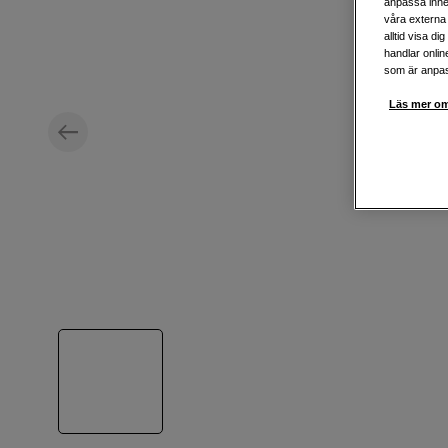
anpassa inne
våra externa 
alltid visa d
handlar onlin
som är anpass
Läs mer om