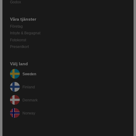
Godox
Våra tjänster
Företag
Inbyte & Begagnat
Fotokonst
Presentkort
Välj land
Sweden
Finland
Denmark
Norway