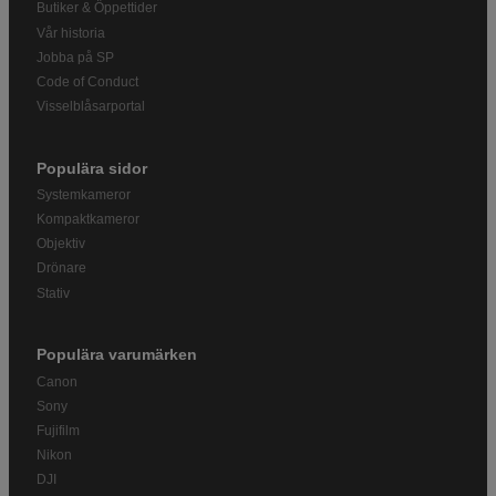
Butiker & Öppettider
Vår historia
Jobba på SP
Code of Conduct
Visselblåsarportal
Populära sidor
Systemkameror
Kompaktkameror
Objektiv
Drönare
Stativ
Populära varumärken
Canon
Sony
Fujifilm
Nikon
DJI