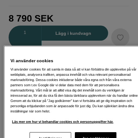
8 790
SEK
Antal
Lägg i kundvagn
Delbetala från 268 SEK/mån via
Vi använder cookies
Exempel: 48 mån, 268 SEK/mån, totalt 13 443 SEK, effektiv ränta 10,45 %
Vi använder cookies för att samla in data så att vi kan förbättra din upplevelse på vår
Startavgift 579 SEK, aviavgift 45 SEK/mån tillkommer
webbplats, analysera trafiken, anpassa innehåll och visa relevant personaliserad
marknadsföring. Dessa cookies inkluderar både våra egna och från våra externa
Att låna kostar pengar!
Om du inte kan betala tillbaka skulden i tid
partners som t.ex Google där vi delar data med dem för att personalisera
riskerar du en betalningsanmärkning. Det kan leda till svårigheter att få hyra
marknadsföring. Vårt mål är att alltid visa dig det innehåll som du verkligen är
bostad, teckna abonnemang och få nya lån. För stöd, vänd dig till budget-
intresserad av, för att du ska få den bästa tänkbara upplevelsen när du handlar online
och skuldrådgivningen i din kommun. Kontaktuppgifter finns på
Genom att du klickar på ”Jag godkänner” kan vi fortsätta att ge dig inspiration och
konsumentverket.se (öppnas i ny flik)
personliga erbjudanden som är anpassade för just dig. Du kan självklart ändra dina
inställningar när som helst.
Läs mer om hur vi behandlar cookies och personuppgifter här.
Fri frakt vid köp över 1 500 kronor