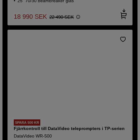
25" 70/30 beambreaker glas
18 990
SEK
22 490
SEK
SPARA 500 KR
Fjärrkontroll till DataVideo teleprompters i TP-serien
DataVideo WR-500