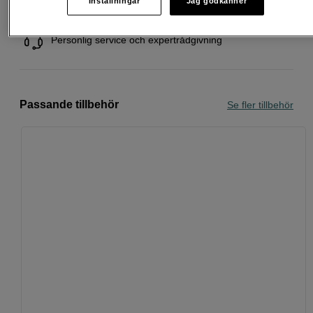
Inställningar
Jag godkänner
Köp nu och betala inom 30 dagar
Personlig service och expertrådgivning
Passande tillbehör
Se fler tillbehör