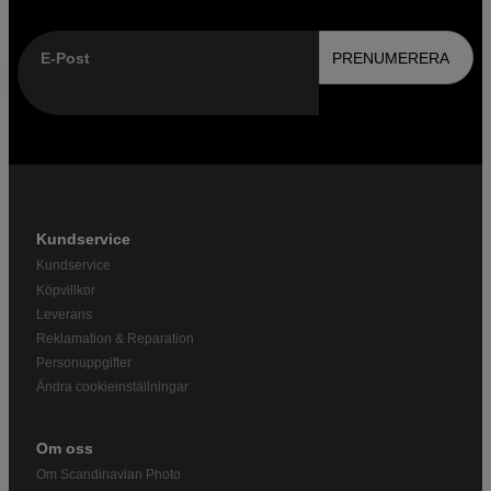
E-Post
PRENUMERERA
Kundservice
Kundservice
Köpvillkor
Leverans
Reklamation & Reparation
Personuppgifter
Ändra cookieinställningar
Om oss
Om Scandinavian Photo