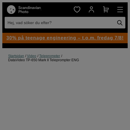
Hej, vad söker du efter?
30% på teenage engineering – t.o.m. fredag 7/8!
Startsidan
Video
Teleprompter
DataVideo TP-650 Mark II Teleprompter ENG