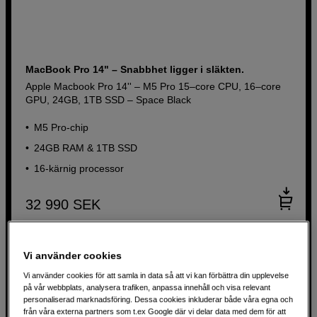
MacBook Pro 14" – Snabbhet ligger i släkten.
Apple Macbook Pro 14'' – M5 Pro 15–core CPU, 16–core
GPU, 24GB, 1TB SSD – Space Black
M5 Pro-chip
24GB RAM & 1TB SSD
16-kärnig processor
32 990
SEK
Vi använder cookies
Produktblad
Vi använder cookies för att samla in data så att vi kan förbättra din upplevelse
på vår webbplats, analysera trafiken, anpassa innehåll och visa relevant
personaliserad marknadsföring. Dessa cookies inkluderar både våra egna och
från våra externa partners som t.ex Google där vi delar data med dem för att