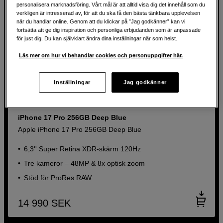
personalisera marknadsföring. Vårt mål är att alltid visa dig det innehåll som du
verkligen är intresserad av, för att du ska få den bästa tänkbara upplevelsen
när du handlar online. Genom att du klickar på ”Jag godkänner” kan vi
fortsätta att ge dig inspiration och personliga erbjudanden som är anpassade
för just dig. Du kan självklart ändra dina inställningar när som helst.
Läs mer om hur vi behandlar cookies och personuppgifter här.
Inställningar
Jag godkänner
iPhone 17 Pro 256GB Deep Blue
Apple iPhone 17 Pro 256GB Deep Blue
6,3'' Super Retina XDR-skärm 120Hz
Tre kameror – 48MP & 8x optisk zoom
Stöd för ProRes RAW
14 990
SEK