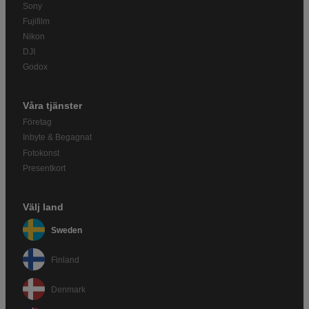
Sony
Fujifilm
Nikon
DJI
Godox
Våra tjänster
Företag
Inbyte & Begagnat
Fotokonst
Presentkort
Välj land
Sweden
Finland
Denmark