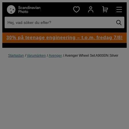
Hej, vad söker du efter?
30% på teenage engineering – t.o.m. fredag 7/8!
Startsidan
Varumärken
Avenger
Avenger Wheel Set A9000N Silver