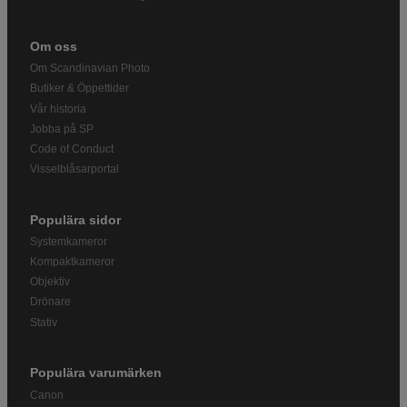
Om oss
Om Scandinavian Photo
Butiker & Öppettider
Vår historia
Jobba på SP
Code of Conduct
Visselblåsarportal
Populära sidor
Systemkameror
Kompaktkameror
Objektiv
Drönare
Stativ
Populära varumärken
Canon