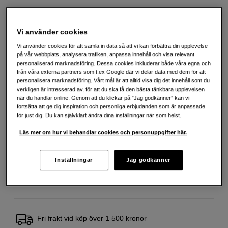
2 990
SEK
Vi använder cookies
Vi använder cookies för att samla in data så att vi kan förbättra din upplevelse
Antal
på vår webbplats, analysera trafiken, anpassa innehåll och visa relevant
Lägg i kundvagn
personaliserad marknadsföring. Dessa cookies inkluderar både våra egna och
från våra externa partners som t.ex Google där vi delar data med dem för att
personalisera marknadsföring. Vårt mål är att alltid visa dig det innehåll som du
verkligen är intresserad av, för att du ska få den bästa tänkbara upplevelsen
när du handlar online. Genom att du klickar på ”Jag godkänner” kan vi
Delbetala från 121 SEK/mån via
fortsätta att ge dig inspiration och personliga erbjudanden som är anpassade
Exempel: 48 mån, 121 SEK/mån, totalt 6 387 SEK, effektiv ränta 10,45 %
för just dig. Du kan självklart ändra dina inställningar när som helst.
Startavgift 579 SEK, aviavgift 45 SEK/mån tillkommer
Läs mer om hur vi behandlar cookies och personuppgifter här.
Att låna kostar pengar!
Om du inte kan betala tillbaka skulden i tid
riskerar du en betalningsanmärkning. Det kan leda till svårigheter att få hyra
bostad, teckna abonnemang och få nya lån. För stöd, vänd dig till budget-
Inställningar
Jag godkänner
och skuldrådgivningen i din kommun. Kontaktuppgifter finns på
konsumentverket.se (öppnas i ny flik)
Fri frakt vid köp över 1 500 kronor