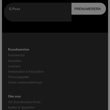
E-Post
PRENUMERERA
Kundservice
Kundservice
Köpvillkor
Leverans
Reklamation & Reparation
Personuppgifter
Ändra cookieinställningar
Om oss
Om Scandinavian Photo
Butiker & Öppettider