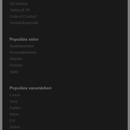
Vår historia
Jobba på SP
Code of Conduct
Visselblåsarportal
Populära sidor
Systemkameror
Kompaktkameror
Objektiv
Drönare
Stativ
Populära varumärken
Canon
Sony
Fujifilm
Nikon
DJI
Godox