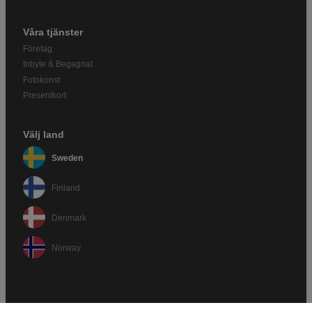
Våra tjänster
Företag
Inbyte & Begagnat
Fotokonst
Presentkort
Välj land
Sweden
Finland
Denmark
Norway