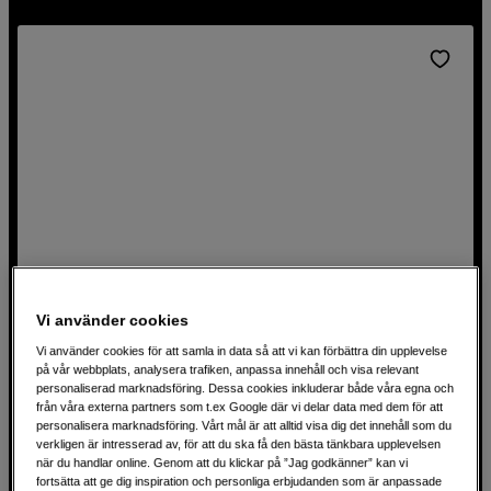
Vi använder cookies
Vi använder cookies för att samla in data så att vi kan förbättra din upplevelse
Extra kabel C8
på vår webbplats, analysera trafiken, anpassa innehåll och visa relevant
personaliserad marknadsföring. Dessa cookies inkluderar både våra egna och
Phottix Extra kabel C8
från våra externa partners som t.ex Google där vi delar data med dem för att
personalisera marknadsföring. Vårt mål är att alltid visa dig det innehåll som du
verkligen är intresserad av, för att du ska få den bästa tänkbara upplevelsen
när du handlar online. Genom att du klickar på ”Jag godkänner” kan vi
129
SEK
fortsätta att ge dig inspiration och personliga erbjudanden som är anpassade