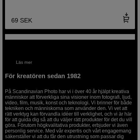
69
SEK
Trött på trassliga kablar?
Hitta kabelförvaring och lösningar från sp.tech
Läs mer
För kreatören sedan 1982
På Scandinavian Photo har vi i över 40 år hjälpt kreativa
människor att förverkliga sina visioner inom fotografi, ljud,
video, film, musik, konst och teknologi. Vi brinner för både
tekniken och människorna som använder den. Vi vet att
rätt verktyg kan förvandla idéer till verklighet, och vi är här
för att guida dig så att du väljer rätt produkter för det du vill
göra. Förutom högkvalitativa produkter, erbjuder vi även
personlig service. Med vår expertis och vårt engagemang
säkerställer vi att du får den utrustning som passar dig