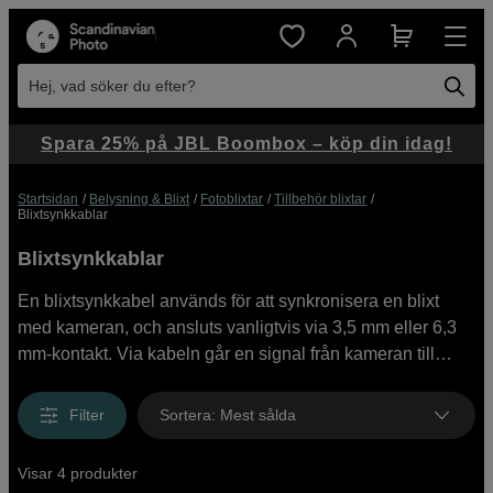
Hej, vad söker du efter?
Spara 25% på JBL Boombox – köp din idag!
Startsidan
Belysning & Blixt
Fotoblixtar
Tillbehör blixtar
Blixtsynkkablar
Blixtsynkkablar
En blixtsynkkabel används för att synkronisera en blixt
med kameran, och ansluts vanligtvis via 3,5 mm eller 6,3
mm-kontakt. Via kabeln går en signal från kameran till
blixten som gör att blixten utlöses samtidigt som kamerans
slutare öppnas. Se våra blixtsynkkablar här och köp direkt
Filter
Sortera
:
Mest sålda
online.
Visar 4 produkter